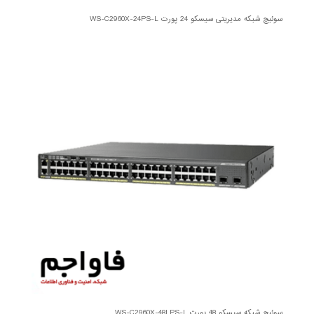
سوئیچ شبکه مدیریتی سیسکو 24 پورت WS-C2960X-24PS-L
سوئیچ شبکه سیسکو 48 پورت WS-C2960X-48LPS-L