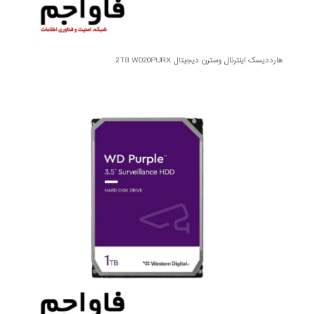
هارددیسک اینترنال وسترن دیجیتال 2TB WD20PURX