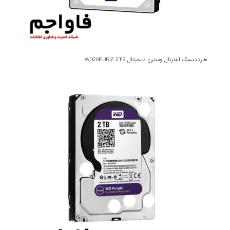
هارددیسک اینترنال وسترن دیجیتال WD20PURZ 2TB