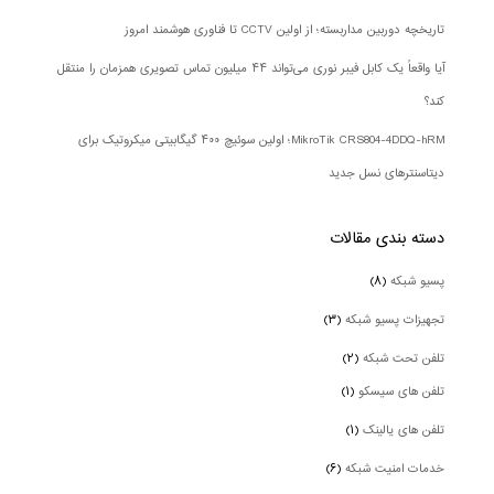
تاریخچه دوربین مداربسته؛ از اولین CCTV تا فناوری هوشمند امروز
آیا واقعاً یک کابل فیبر نوری می‌تواند ۴۴ میلیون تماس تصویری همزمان را منتقل
کند؟
MikroTik CRS804-4DDQ-hRM؛ اولین سوئیچ ۴۰۰ گیگابیتی میکروتیک برای
دیتاسنترهای نسل جدید
دسته بندی‌ مقالات
پسیو شبکه
(۸)
تجهیزات پسیو شبکه
(۳)
تلفن تحت شبکه
(۲)
تلفن های سیسکو
(۱)
تلفن های یالینک
(۱)
خدمات امنیت شبکه
(۶)