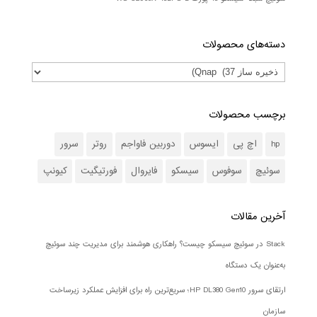
دسته‌های محصولات
برچسب محصولات
hp
اچ پی
ایسوس
دوربین فاواجم
روتر
سرور
سوئیچ
سوفوس
سیسکو
فایروال
فورتیگیت
کیونپ
آخرین مقالات
Stack در سوئیچ سیسکو چیست؟ راهکاری هوشمند برای مدیریت چند سوئیچ
به‌عنوان یک دستگاه
ارتقای سرور HP DL380 Gen10؛ سریع‌ترین راه برای افزایش عملکرد زیرساخت
سازمان