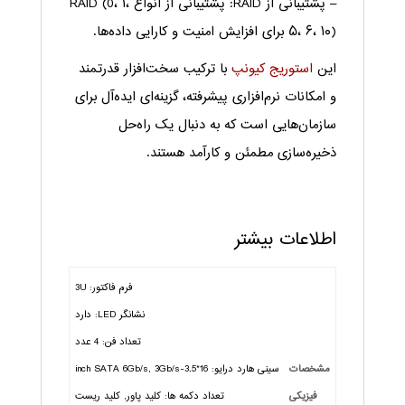
– پشتیبانی از RAID: پشتیبانی از انواع RAID (0، ۱،
۵، ۶، ۱۰) برای افزایش امنیت و کارایی داده‌ها.
این
استوریج کیونپ
با ترکیب سخت‌افزار قدرتمند
و امکانات نرم‌افزاری پیشرفته، گزینه‌ای ایده‌آل برای
سازمان‌هایی است که به دنبال یک راه‌حل
ذخیره‌سازی مطمئن و کارآمد هستند.
اطلاعات بیشتر
فرم فاکتور: 3U
نشانگر LED: دارد
تعداد فن: 4 عدد
مشخصات
سینی هارد درایو: 16*3.5-inch SATA 6Gb/s, 3Gb/s
فیزیکی
تعداد دکمه ها: کلید پاور, کلید ریست