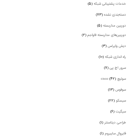
خدمات پشتیبانی شبکه
(۵)
دسته‌بندی نشده
(۷۳)
دوربین‌ مداربسته
(۵)
دوربین‌های مداربسته فاواجم
(۲)
دیش وایرلس
(۳)
راه اندازی شبکه
(۱۰)
سرور اچ پی
(۷)
سوئیچ cisco
(۴۲)
سوفوس
(۱۳)
سیسکو
(۲۲)
سیگیت
(۶)
طراحی دیتاسنتر
(۱)
فایروال سایبروم
(۱)