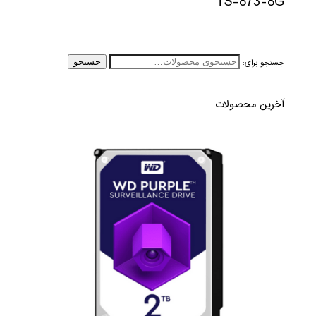
TS-873-8G
جستجو برای:
جستجو
آخرین محصولات