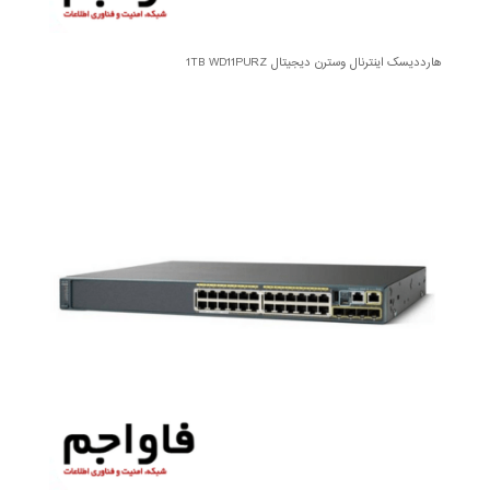
هارددیسک اینترنال وسترن دیجیتال 1TB WD11PURZ