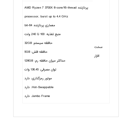
پردازنده: AMD Ryzen 7 3700X 8-core/16-thread
processor, burst up to 4.4 GHz
معماری پردازنده: 64-bit
منبع تغذیه: 100 تا 240 ولت
حافظه سیستم: 32GB
سخت
حافظه فلش: 5GB
افزار
حداکثر میزان حافظه رم: 128GB
توان مصرفی: 136.45 وات
موتور رمزگذاری: دارد
Hot-Swappable: دارد
Jumbo Frame: دارد