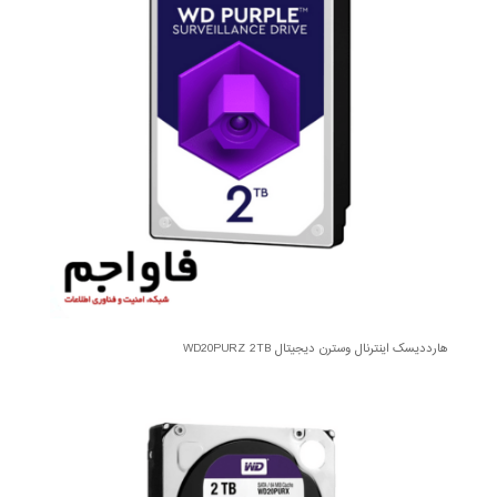
هارددیسک اینترنال وسترن دیجیتال WD20PURZ 2TB