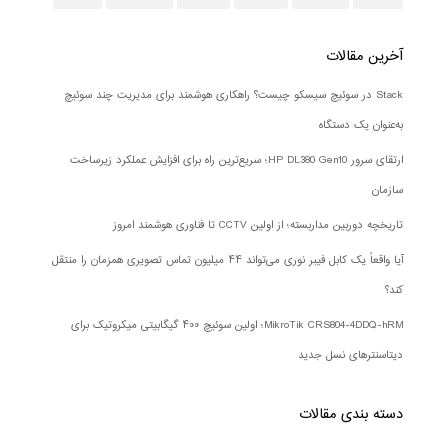
آخرین مقالات
Stack در سوئیچ سیسکو چیست؟ راهکاری هوشمند برای مدیریت چند سوئیچ
به‌عنوان یک دستگاه
ارتقای سرور HP DL380 Gen10؛ سریع‌ترین راه برای افزایش عملکرد زیرساخت
سازمان
تاریخچه دوربین مداربسته؛ از اولین CCTV تا فناوری هوشمند امروز
آیا واقعاً یک کابل فیبر نوری می‌تواند ۴۴ میلیون تماس تصویری همزمان را منتقل
کند؟
MikroTik CRS804-4DDQ-hRM؛ اولین سوئیچ ۴۰۰ گیگابیتی میکروتیک برای
دیتاسنترهای نسل جدید
دسته بندی‌ مقالات