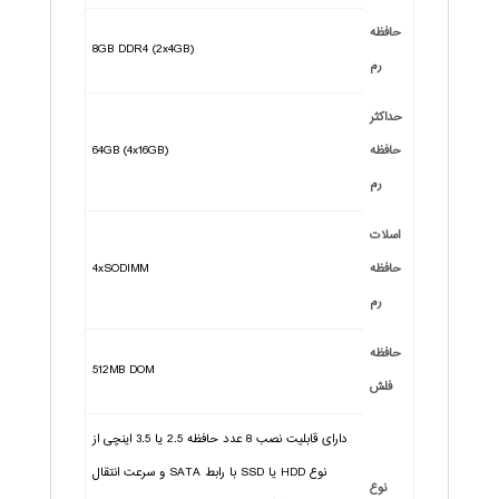
حافظه
8GB DDR4 (2x4GB)
رم
حداکثر
حافظه
64GB (4x16GB)
رم
اسلات
حافظه
4xSODIMM
رم
حافظه
512MB DOM
فلش
دارای قابلیت نصب 8 عدد حافظه 2.5 یا 3.5 اینچی از
نوع HDD یا SSD با رابط SATA و سرعت انتقال
نوع