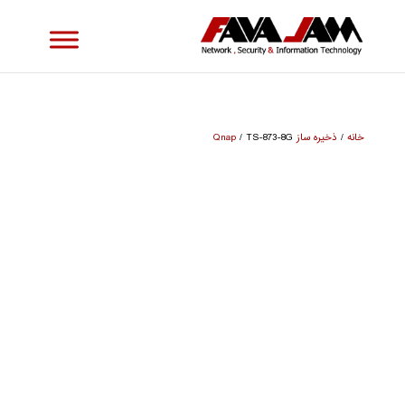
خانه
/
ذخیره ساز Qnap
/ TS-873-8G