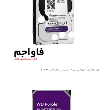
هارددیسک اینترنال وسترن دیجیتال 2TB WD20PURX