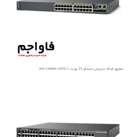
سوئیچ شبکه مدیریتی سیسکو 24 پورت WS-C2960X-24PS-L