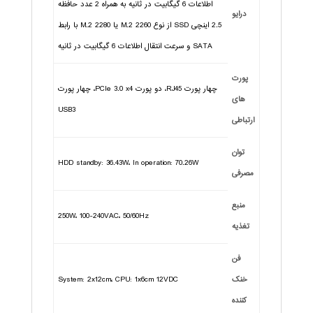
اطلاعات 6 گیگابیت در ثانیه به همراه 2 عدد حافظه
درایو
2.5 اینچی SSD از نوع M.2 2260 یا M.2 2280 با رابط
SATA و سرعت انتقال اطلاعات 6 گیگابیت در ثانیه
پورت
چهار پورت RJ45، دو پورت PCIe 3.0 x4، چهار پورت
های
USB3
ارتباطی
توان
HDD standby: 36.43W، In operation: 70.26W
مصرفی
منبع
250W، 100-240VAC، 50/60Hz
تغذیه
فن
خنک
System: 2x12cm، CPU: 1x6cm 12VDC
کننده