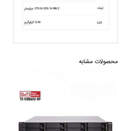
ابعاد
188.2×329.3×279.6 میلیمتر
وزن
6.56 کیلوگرم
محصولات مشابه