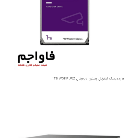
هارددیسک اینترنال وسترن دیجیتال 1TB WD11PURZ