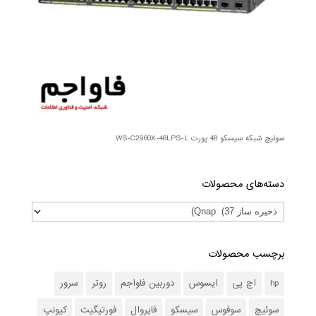
سوئیچ شبکه سیسکو 48 پورت WS-C2960X-48LPS-L
دسته‌های محصولات
برچسب محصولات
hp
اچ پی
ایسوس
دوربین فاواجم
روتر
سرور
سوئیچ
سوفوس
سیسکو
فایروال
فورتیگیت
کیونپ