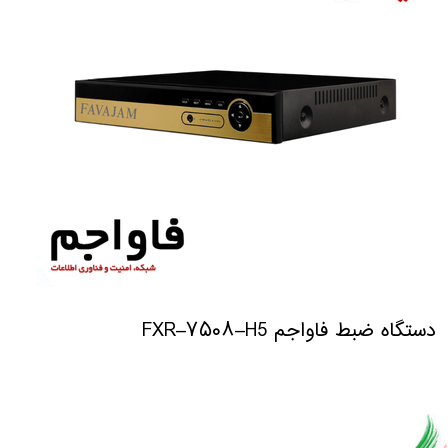
دستگاه ضبط فاواجم FXR–۷۵۰۸–H5