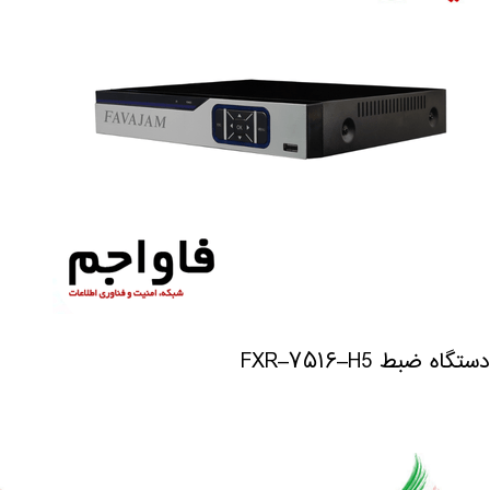
دستگاه ضبط FXR–۷۵۱۶–H5