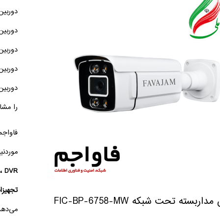
دوربین بو
دوربین ا
دوربین
دوربین
دوربین
را مشا
فاواجم
موردنی
تجهیزا
اربسته تحت شبکه FIC-BP-6758-MW
می‌دهد