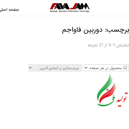
صفحه اصلی
برچسب: دوربین فاواجم
نمایش 1–9 از 21 نتیجه