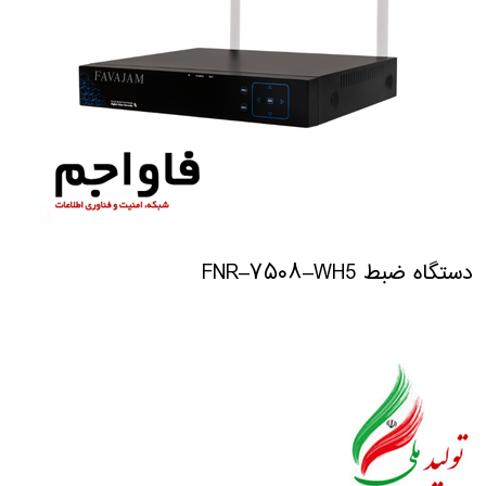
دستگاه ضبط FNR–۷۵۰۸–WH5