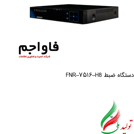
دستگاه ضبط FNR–۷۵۱۶–H8