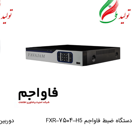
دستگاه ضبط فاواجم FXR–۷۵۰۴–H5
دوربین مد