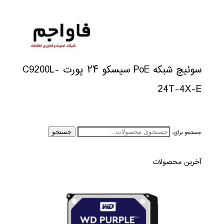
سوئیچ شبکه PoE سیسکو ۲۴ پورت C9200L-
24T-4X-E
جستجو برای:
جستجو
آخرین محصولات