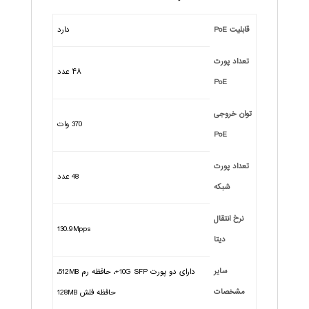
قابلیت PoE
دارد
تعداد پورت
۴۸ عدد
PoE
توان خروجی
370 وات
PoE
تعداد پورت
48 عدد
شبکه
نرخ انتقال
130.9Mpps
دیتا
سایر
دارای دو پورت 10G SFP+، حافظه رم 512MB،
مشخصات
حافظه فلش 128MB