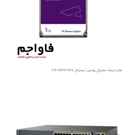
هارددیسک اینترنال وسترن دیجیتال 1TB WD11PURZ