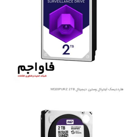
هارددیسک اینترنال وسترن دیجیتال WD20PURZ 2TB