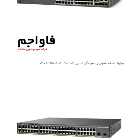
سوئیچ شبکه مدیریتی سیسکو 24 پورت WS-C2960X-24PS-L