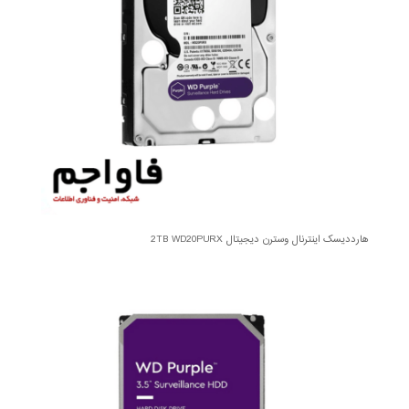
هارددیسک اینترنال وسترن دیجیتال 2TB WD20PURX