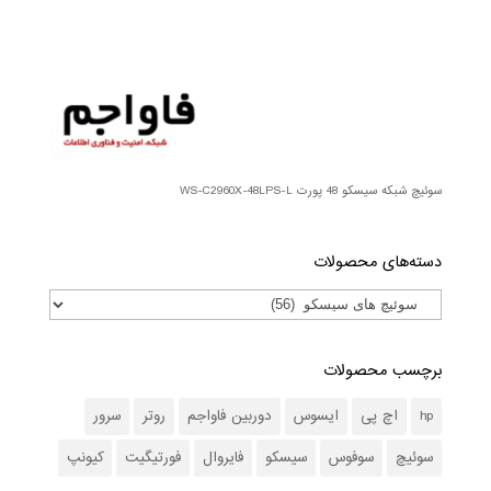
سوئیچ شبکه سیسکو 48 پورت WS-C2960X-48LPS-L
دسته‌های محصولات
برچسب محصولات
hp
اچ پی
ایسوس
دوربین فاواجم
روتر
سرور
سوئیچ
سوفوس
سیسکو
فایروال
فورتیگیت
کیونپ