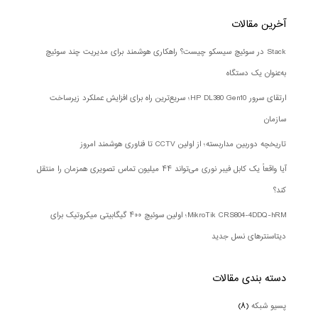
آخرین مقالات
Stack در سوئیچ سیسکو چیست؟ راهکاری هوشمند برای مدیریت چند سوئیچ
به‌عنوان یک دستگاه
ارتقای سرور HP DL380 Gen10؛ سریع‌ترین راه برای افزایش عملکرد زیرساخت
سازمان
تاریخچه دوربین مداربسته؛ از اولین CCTV تا فناوری هوشمند امروز
آیا واقعاً یک کابل فیبر نوری می‌تواند ۴۴ میلیون تماس تصویری همزمان را منتقل
کند؟
MikroTik CRS804-4DDQ-hRM؛ اولین سوئیچ ۴۰۰ گیگابیتی میکروتیک برای
دیتاسنترهای نسل جدید
دسته بندی‌ مقالات
پسیو شبکه
(۸)