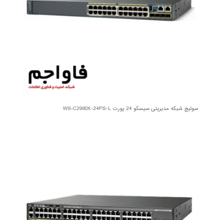
سوئیچ شبکه مدیریتی سیسکو 24 پورت WS-C2960X-24PS-L