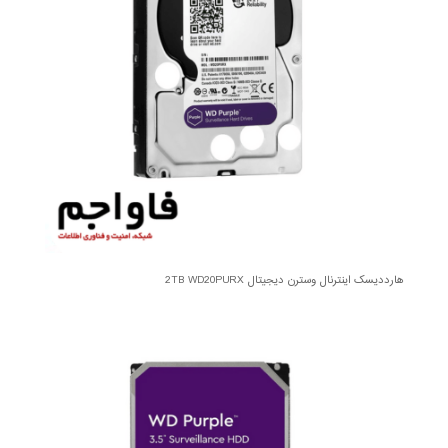
هارددیسک اینترنال وسترن دیجیتال 2TB WD20PURX