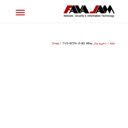
خانه
/
ذخیره ساز Qnap
/ TVS-872N-i3-8G 8Bay