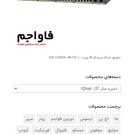
سوئیچ شبکه سیسکو 48 پورت WS-C2960X-48LPS-L
دسته‌های محصولات
برچسب محصولات
hp
اچ پی
ایسوس
دوربین فاواجم
روتر
سرور
سوئیچ
سوفوس
سیسکو
فایروال
فورتیگیت
کیونپ