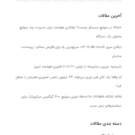
آخرین مقالات
Stack در سوئیچ سیسکو چیست؟ راهکاری هوشمند برای مدیریت چند سوئیچ
به‌عنوان یک دستگاه
ارتقای سرور HP DL380 Gen10؛ سریع‌ترین راه برای افزایش عملکرد زیرساخت
سازمان
تاریخچه دوربین مداربسته؛ از اولین CCTV تا فناوری هوشمند امروز
آیا واقعاً یک کابل فیبر نوری می‌تواند ۴۴ میلیون تماس تصویری همزمان را منتقل
کند؟
MikroTik CRS804-4DDQ-hRM؛ اولین سوئیچ ۴۰۰ گیگابیتی میکروتیک برای
دیتاسنترهای نسل جدید
دسته بندی‌ مقالات