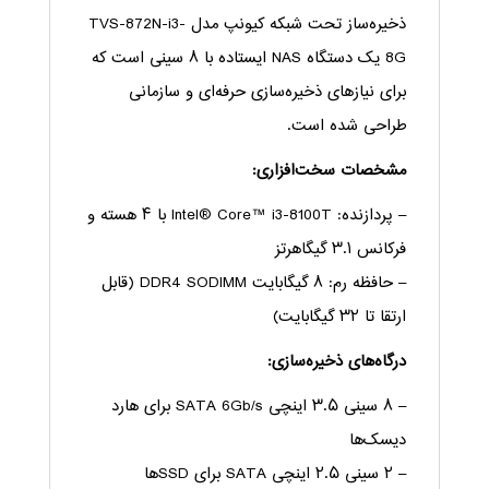
ذخیره‌ساز تحت شبکه کیونپ مدل TVS-872N-i3-
8G یک دستگاه NAS ایستاده با ۸ سینی است که
برای نیازهای ذخیره‌سازی حرفه‌ای و سازمانی
طراحی شده است.
مشخصات سخت‌افزاری:
– پردازنده: Intel® Core™ i3-8100T با ۴ هسته و
فرکانس ۳.۱ گیگاهرتز
– حافظه رم: ۸ گیگابایت DDR4 SODIMM (قابل
ارتقا تا ۳۲ گیگابایت)
درگاه‌های ذخیره‌سازی:
– ۸ سینی ۳.۵ اینچی SATA 6Gb/s برای هارد
دیسک‌ها
– ۲ سینی ۲.۵ اینچی SATA برای SSDها