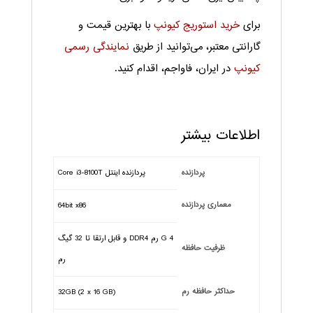
برای
خرید استوریج کیونپ
با بهترین قیمت و
گارانتی معتبر، می‌توانید از طریق
نمایندگی رسمی
کیونپ
در ایران، فاواجم، اقدام کنید.
اطلاعات بیشتر
پردازنده
پردازنده اینتل Core i3-8100T
معماری پردازنده
64bit x86
4 G رم DDR4 و قابل ارتقا تا 32 گیگ
ظرفیت حافظه
رم
حداکثر حافظه رم
(32GB (2 x 16 GB