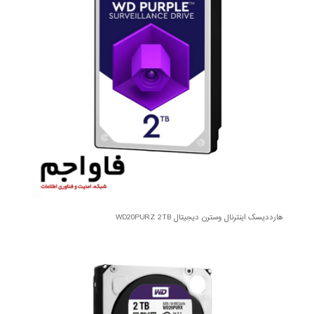
هارددیسک اینترنال وسترن دیجیتال WD20PURZ 2TB