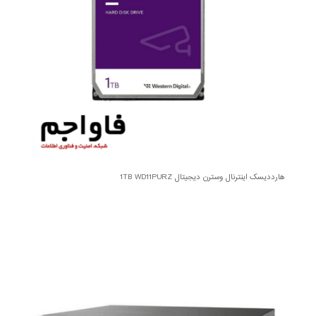
هارددیسک اینترنال وسترن دیجیتال 1TB WD11PURZ