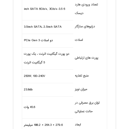
تعداد ورودی هارد
6 3.5-inch SATA 6Gb/s, 3Gb/s
دیسک
درایوهای سازگار
3.5inch SATA، 2.5inch SATA
اسلات
دو اسلات PCIe Gen 3
دو پورت گیگابیت اترنت ، یک پورت
پورت های ارتباطی
5 گیگابیت اترنت
منبع تغذیه
250W, 100-240V
میزان نویز
23.8db
توان برق مصرفی در
45.6 وات
حالت عملیاتی
ابعاد
279.6 × 264.3 × 188.2 میلیمتر