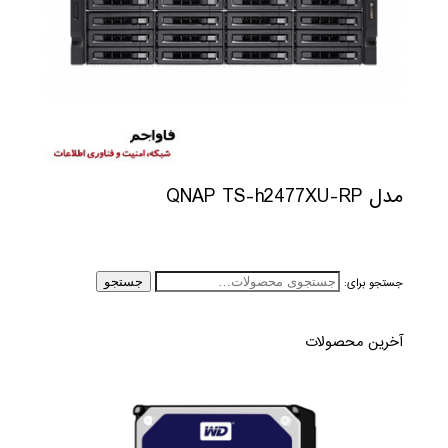
مدل QNAP TS-h2477XU-RP
جستجو برای:
جستجو
آخرین محصولات