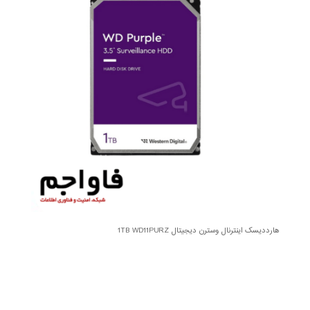
هارددیسک اینترنال وسترن دیجیتال 1TB WD11PURZ