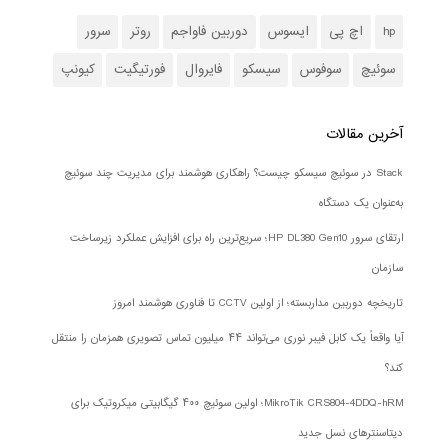
hp
اچ پی
ایسوس
دوربین فاواجم
روتر
سرور
سوئیچ
سوفوس
سیسکو
فایروال
فورتیگیت
کیونپ
آخرین مقالات
Stack در سوئیچ سیسکو چیست؟ راهکاری هوشمند برای مدیریت چند سوئیچ
به‌عنوان یک دستگاه
ارتقای سرور HP DL380 Gen10؛ سریع‌ترین راه برای افزایش عملکرد زیرساخت
سازمان
تاریخچه دوربین مداربسته؛ از اولین CCTV تا فناوری هوشمند امروز
آیا واقعاً یک کابل فیبر نوری می‌تواند ۴۴ میلیون تماس تصویری همزمان را منتقل
کند؟
MikroTik CRS804-4DDQ-hRM؛ اولین سوئیچ ۴۰۰ گیگابیتی میکروتیک برای
دیتاسنترهای نسل جدید