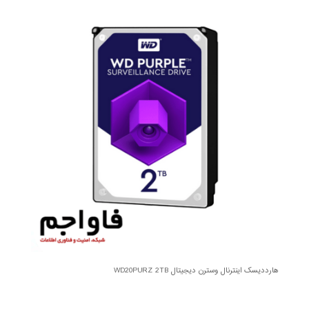
هارددیسک اینترنال وسترن دیجیتال WD20PURZ 2TB