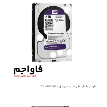
هارددیسک اینترنال وسترن دیجیتال 2TB WD20PURX