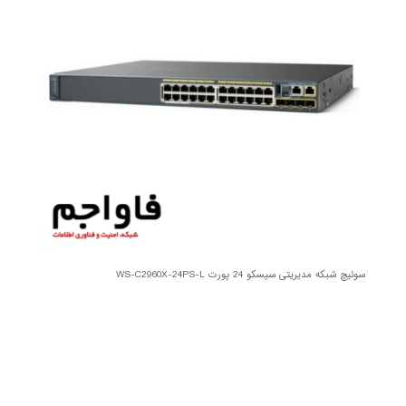
سوئیچ شبکه مدیریتی سیسکو 24 پورت WS-C2960X-24PS-L