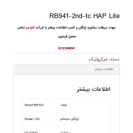
RB941-2nd-tc HAP Lite
جهت دریافت مشاوره رایگان و کسب اطلاعات بیشتر با شرکت
فاواجم
تماس
حاصل فرمایید.
02122848041
دسته:
میکروتیک
اطلاعات بیشتر
اطلاعات بیشتر
ابعاد
124*100*54mm
اپراتور سیستم
Router OS
پردازنده