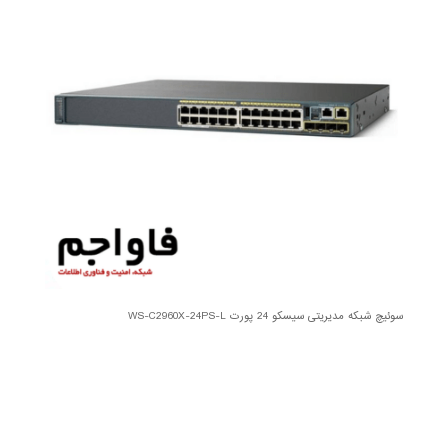
سوئیچ شبکه مدیریتی سیسکو 24 پورت WS-C2960X-24PS-L