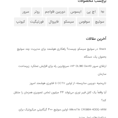
برچسب محصولات
hp
اچ پی
ایسوس
دوربین فاواجم
روتر
سرور
سوئیچ
سوفوس
سیسکو
فایروال
فورتیگیت
کیونپ
آخرین مقالات
Stack در سوئیچ سیسکو چیست؟ راهکاری هوشمند برای مدیریت چند سوئیچ
به‌عنوان یک دستگاه
ارتقای سرور HP DL380 Gen10؛ سریع‌ترین راه برای افزایش عملکرد زیرساخت
سازمان
تاریخچه دوربین مداربسته؛ از اولین CCTV تا فناوری هوشمند امروز
آیا واقعاً یک کابل فیبر نوری می‌تواند ۴۴ میلیون تماس تصویری همزمان را منتقل
کند؟
MikroTik CRS804-4DDQ-hRM؛ اولین سوئیچ ۴۰۰ گیگابیتی میکروتیک برای
دیتاسنترهای نسل جدید