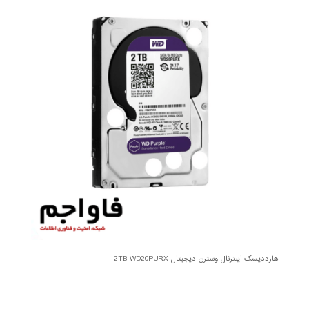
هارددیسک اینترنال وسترن دیجیتال 2TB WD20PURX