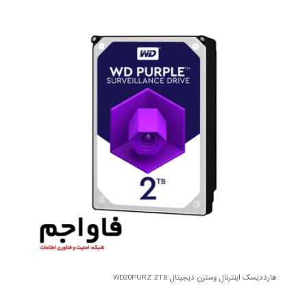
هارددیسک اینترنال وسترن دیجیتال WD20PURZ 2TB