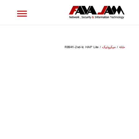
خانه
/
میکروتیک
/ RB941-2nd-tc HAP Lite