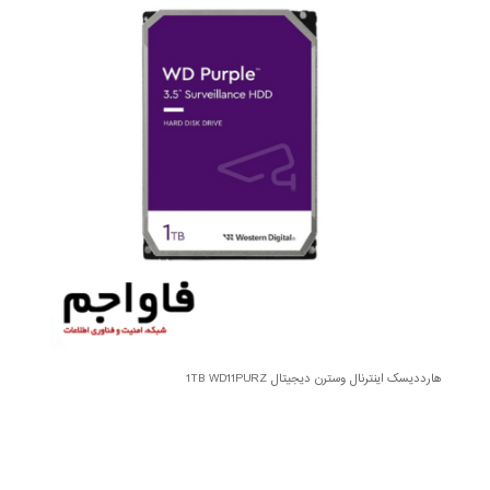
هارددیسک اینترنال وسترن دیجیتال 1TB WD11PURZ