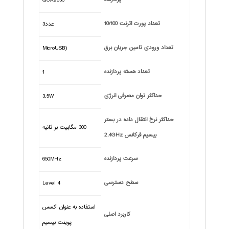
QCA9533
تعداد پورت اترنت 10/100
عدد3
تعداد ورودی تامین جریان برق
(MicroUSB
تعداد هسته پردازنده
1
حداکثر توان مصرفی انرژی
3.5W
حداکثر نرخ انتقال داده در بستر
300 مگابیت بر ثانیه
بیسیم فرکانس 2.4GHz
سرعت پردازنده
650MHz
سطح دسترسی
Level 4
استفاده به عنوان اکسس
کاربرد اصلی
پوینت بیسیم