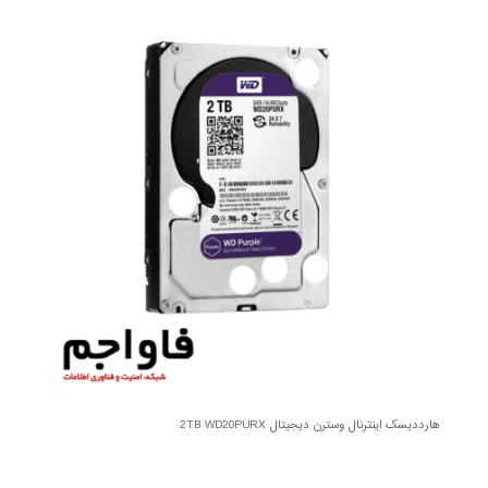
هارددیسک اینترنال وسترن دیجیتال 2TB WD20PURX