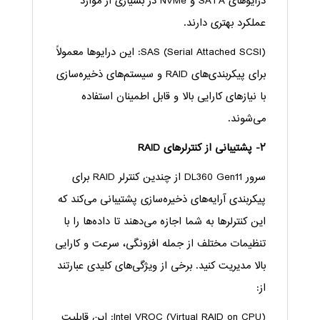
درایوهای SATA و NVMe در بسیاری از موارد
عملکرد بهتری دارند.
SAS (Serial Attached SCSI): این درایوها معمولاً
برای پیکربندی‌های RAID و سیستم‌های ذخیره‌سازی
با نیازهای کارایی بالا و قابل اطمینان استفاده
می‌شوند.
۲- پشتیبانی از کنترلرهای RAID
سرور DL360 Gen11 از چندین کنترلر RAID برای
پیکربندی آرایه‌های ذخیره‌سازی پشتیبانی می‌کند که
این کنترلرها به شما اجازه می‌دهند تا داده‌ها را با
تنظیمات مختلف از جمله افزونگی، سرعت و کارایی
بالا مدیریت کنید. برخی از ویژگی‌های کلیدی عبارتند
از:
Intel VROC (Virtual RAID on CPU): این قابلیت