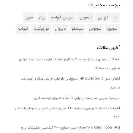
برچسب محصولات
hp
اچ پی
ایسوس
دوربین فاواجم
روتر
سرور
سوئیچ
سوفوس
سیسکو
فایروال
فورتیگیت
کیونپ
آخرین مقالات
Stack در سوئیچ سیسکو چیست؟ راهکاری هوشمند برای مدیریت چند سوئیچ
به‌عنوان یک دستگاه
ارتقای سرور HP DL380 Gen10؛ سریع‌ترین راه برای افزایش عملکرد زیرساخت
سازمان
تاریخچه دوربین مداربسته؛ از اولین CCTV تا فناوری هوشمند امروز
آیا واقعاً یک کابل فیبر نوری می‌تواند ۴۴ میلیون تماس تصویری همزمان را منتقل
کند؟
MikroTik CRS804-4DDQ-hRM؛ اولین سوئیچ ۴۰۰ گیگابیتی میکروتیک برای