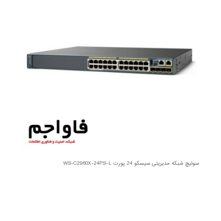
سوئیچ شبکه مدیریتی سیسکو 24 پورت WS-C2960X-24PS-L