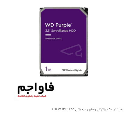
هارددیسک اینترنال وسترن دیجیتال 1TB WD11PURZ