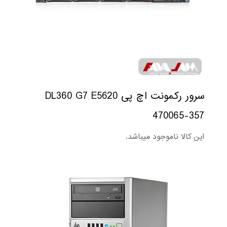
سرور رکمونت اچ پی DL360 G7 E5620
470065-357
این کالا ناموجود میباشد.