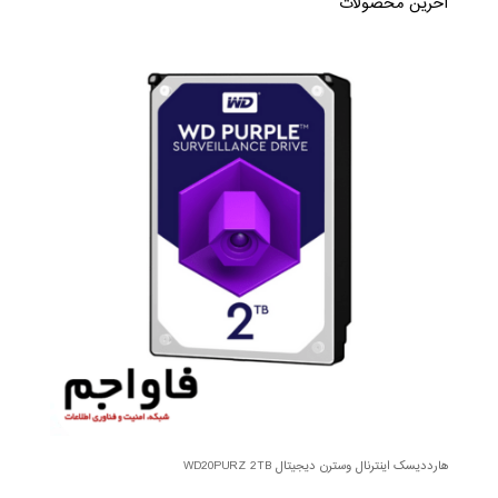
آخرین محصولات
هارددیسک اینترنال وسترن دیجیتال WD20PURZ 2TB