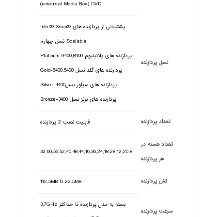
universal Media Bay) DVD)
پشتیبانی از پردازنده های Intel® Xeon®
Scalable نسل چهارم
پردازنده های پلاتینیوم 9400,8400-Platinum
نسل پردازنده
پردازنده های گلد نسل 6400,5400-Gold
پردازنده های سیلور نسل4400-Silver
پردازنده های برنز نسل 3400-Bronze
تعداد پردازنده
قابلیت نصب 2 پردازنده
تعداد هسته در
32,60,56,52,40,48,44,16,36,24,18,28,12,20,8
هر پردازنده
کش پردازنده
22.5MB تا 112.5MB
بسته به مدل پردازنده تا حداکثر 3.7GHz
سرعت پردازنده