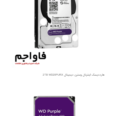
هارددیسک اینترنال وسترن دیجیتال 2TB WD20PURX