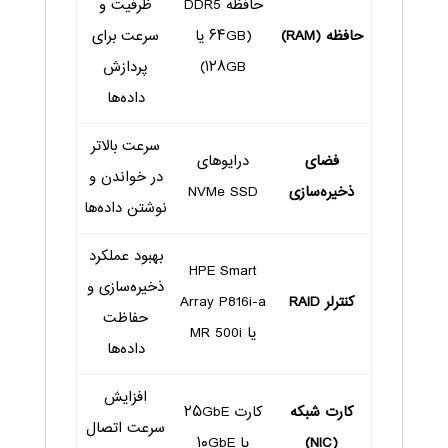
حافظه DDR5
ظرفیت و
حافظه (RAM)
(۶۴GB یا
سرعت برای
۱۲۸GB)
پردازش
داده‌ها
سرعت بالاتر
فضای
درایوهای
در خواندن و
ذخیره‌سازی
NVMe SSD
نوشتن داده‌ها
بهبود عملکرد
HPE Smart
ذخیره‌سازی و
کنترلر RAID
Array P816i-a
حفاظت
یا MR 500i
داده‌ها
افزایش
کارت شبکه
کارت ۲۵GbE
سرعت اتصال
(NIC)
یا ۱۰GbE