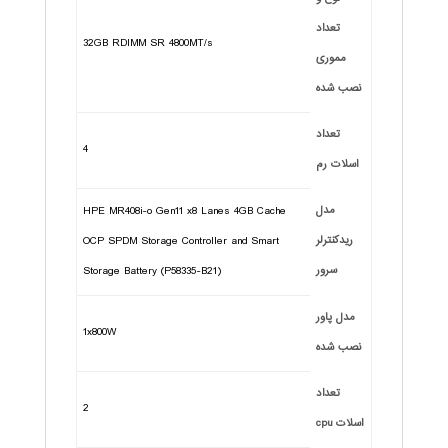
تعداد
32GB RDIMM SR 4800MT/s
مموری
نصب شده
تعداد
4
اسلات رم
مدل
HPE MR408i-o Gen11 x8 Lanes 4GB Cache
ریدکنترلر
OCP SPDM Storage Controller and Smart
سرور
Storage Battery (P58335-B21)
مدل پاور
1x800W
نصب شده
تعداد
2
اسلات cpu