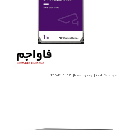
هارددیسک اینترنال وسترن دیجیتال 1TB WD11PURZ