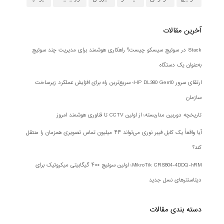
آخرین مقالات
Stack در سوئیچ سیسکو چیست؟ راهکاری هوشمند برای مدیریت چند سوئیچ
به‌عنوان یک دستگاه
ارتقای سرور HP DL380 Gen10؛ سریع‌ترین راه برای افزایش عملکرد زیرساخت
سازمان
تاریخچه دوربین مداربسته؛ از اولین CCTV تا فناوری هوشمند امروز
آیا واقعاً یک کابل فیبر نوری می‌تواند ۴۴ میلیون تماس تصویری همزمان را منتقل
کند؟
MikroTik CRS804-4DDQ-hRM؛ اولین سوئیچ ۴۰۰ گیگابیتی میکروتیک برای
دیتاسنترهای نسل جدید
دسته بندی‌ مقالات