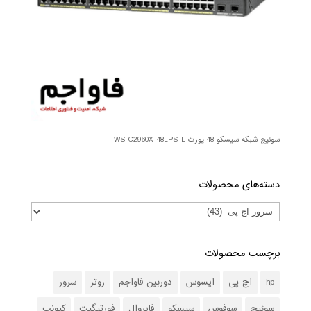
سوئیچ شبکه سیسکو 48 پورت WS-C2960X-48LPS-L
دسته‌های محصولات
برچسب محصولات
hp
اچ پی
ایسوس
دوربین فاواجم
روتر
سرور
سوئیچ
سوفوس
سیسکو
فایروال
فورتیگیت
کیونپ