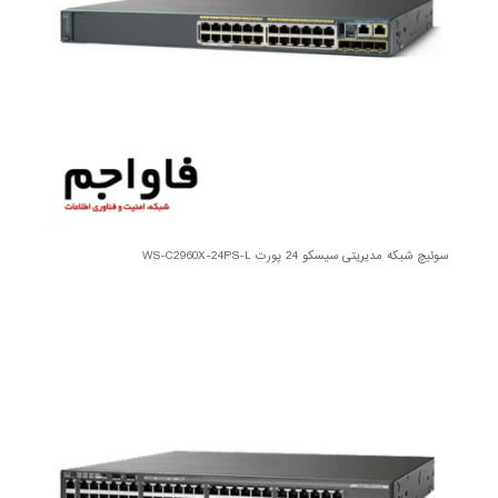
سوئیچ شبکه مدیریتی سیسکو 24 پورت WS-C2960X-24PS-L