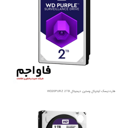
هارددیسک اینترنال وسترن دیجیتال WD20PURZ 2TB