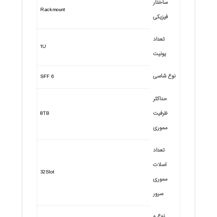
ساختار
Rackmount
فیزیکی
تعداد
1U
یونیت
نوع شاسی
SFF 6
حداکثر
ظرفیت
8TB
مموری
تعداد
اسلات
32Slot
مموری
سرور
نوع و