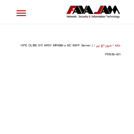
خانه
/
سرور اچ پی
/ HPE DL360 G11 4410Y MR408i-o NC 8SFF Server |
P51930-421