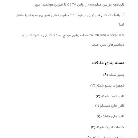
تاریخچه دوربین مداربسته؛ از اولین CCTV تا فناوری هوشمند امروز
آیا واقعاً یک کابل فیبر نوری می‌تواند ۴۴ میلیون تماس تصویری همزمان را منتقل
کند؟
MikroTik CRS804-4DDQ-hRM؛ اولین سوئیچ ۴۰۰ گیگابیتی میکروتیک برای
دیتاسنترهای نسل جدید
دسته بندی‌ مقالات
پسیو شبکه
(۸)
تجهیزات پسیو شبکه
(۳)
تلفن تحت شبکه
(۲)
تلفن های سیسکو
(۱)
تلفن های یالینک
(۱)
خدمات امنیت شبکه
(۶)