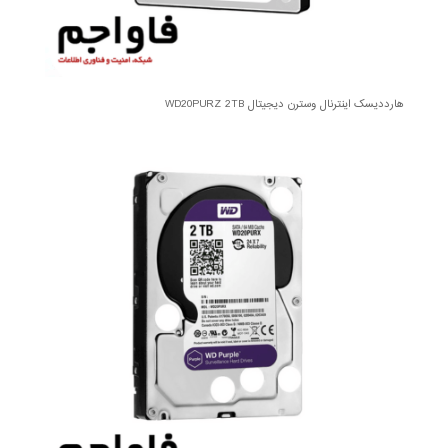
هارددیسک اینترنال وسترن دیجیتال WD20PURZ 2TB