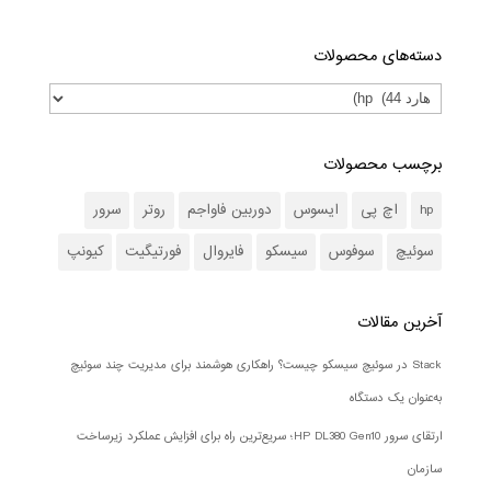
دسته‌های محصولات
برچسب محصولات
hp
اچ پی
ایسوس
دوربین فاواجم
روتر
سرور
سوئیچ
سوفوس
سیسکو
فایروال
فورتیگیت
کیونپ
آخرین مقالات
Stack در سوئیچ سیسکو چیست؟ راهکاری هوشمند برای مدیریت چند سوئیچ
به‌عنوان یک دستگاه
ارتقای سرور HP DL380 Gen10؛ سریع‌ترین راه برای افزایش عملکرد زیرساخت
سازمان