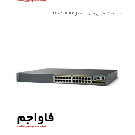
هارددیسک اینترنال وسترن دیجیتال 1TB WD11PURZ