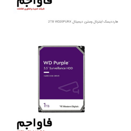
هارددیسک اینترنال وسترن دیجیتال 2TB WD20PURX