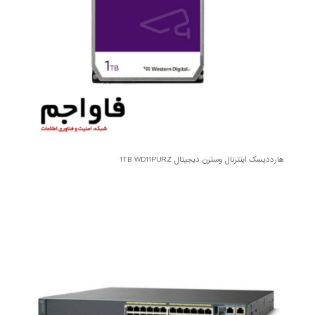
هارددیسک اینترنال وسترن دیجیتال 1TB WD11PURZ