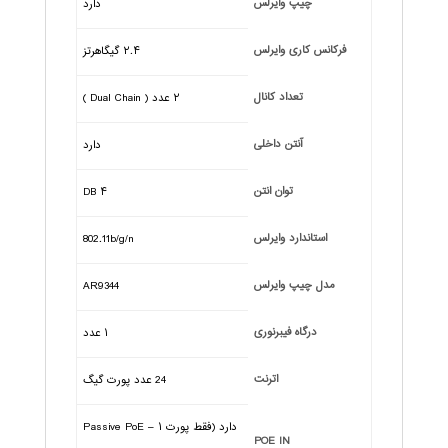
چیپ وایرلس
دارد
فرکانس کاری وایرلس
۲.۴ گیگاهرتز
تعداد کانال
۲ عدد ( Dual Chain )
آنتن داخلی
دارد
توان انتن
۴ DB
استاندارد وایرلس
802.11b/g/n
مدل چیپ وایرلس
AR9344
درگاه فیبرنوری
۱ عدد
اترنت
24 عدد پورت گیگ
دارد (فقط پورت ۱ – Passive PoE
POE IN