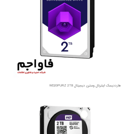
هارددیسک اینترنال وسترن دیجیتال WD20PURZ 2TB