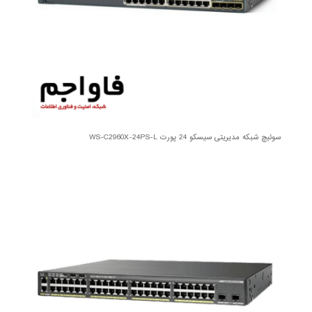
سوئیچ شبکه مدیریتی سیسکو 24 پورت WS-C2960X-24PS-L