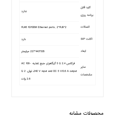
کلید قابل
ندارد
برنامه ریزی
اتصالات
2*RJ45 10/100M Ethernet ports, 2*RJ9
اکانت SIP
دارد
ابعاد
535*443*227 میلیمتر
فرکانس 2.4 تا 5 گیگاهرتر، منبع تغذیه: AC 100-
سایر
240 V input and DC 5 V/0.6 A output، توان: 2 تا
مشخصات
2.6 وات
محصولات مشابه