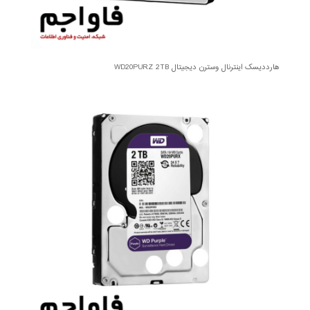
هارددیسک اینترنال وسترن دیجیتال WD20PURZ 2TB