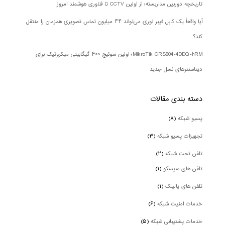
تاریخچه دوربین مداربسته؛ از اولین CCTV تا فناوری هوشمند امروز
آیا واقعاً یک کابل فیبر نوری می‌تواند ۴۴ میلیون تماس تصویری همزمان را منتقل
کند؟
MikroTik CRS804-4DDQ-hRM؛ اولین سوئیچ ۴۰۰ گیگابیتی میکروتیک برای
دیتاسنترهای نسل جدید
دسته بندی‌ مقالات
پسیو شبکه
(۸)
تجهیزات پسیو شبکه
(۳)
تلفن تحت شبکه
(۲)
تلفن های سیسکو
(۱)
تلفن های یالینک
(۱)
خدمات امنیت شبکه
(۶)
خدمات پشتیبانی شبکه
(۵)