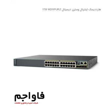
هارددیسک اینترنال وسترن دیجیتال 1TB WD11PURZ