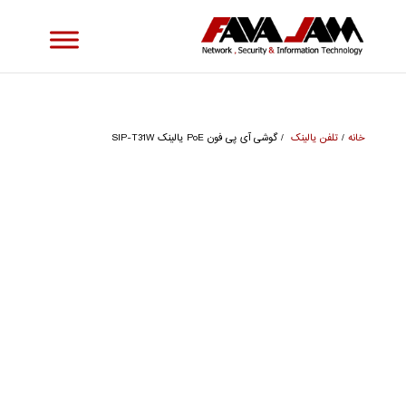
خانه
/
تلفن یالینک
/ گوشی آی پی فون PoE یالینک SIP-T31W