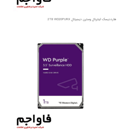
هارددیسک اینترنال وسترن دیجیتال 2TB WD20PURX