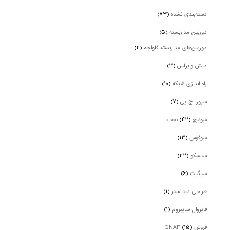
دسته‌بندی نشده
(۷۳)
دوربین‌ مداربسته
(۵)
دوربین‌های مداربسته فاواجم
(۲)
دیش وایرلس
(۳)
راه اندازی شبکه
(۱۰)
سرور اچ پی
(۷)
سوئیچ cisco
(۴۲)
سوفوس
(۱۳)
سیسکو
(۲۲)
سیگیت
(۶)
طراحی دیتاسنتر
(۱)
فایروال سایبروم
(۱)
فروش QNAP
(۱۵)