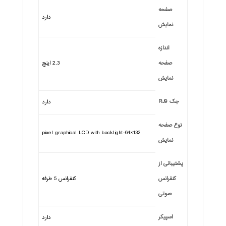
صفحه
دارد
نمایش
اندازه
صفحه
2.3 اینچ
نمایش
جک RJ9
دارد
نوع صفحه
132×64-pixel graphical LCD with backlight
نمایش
پشتیبانی از
کنفرانس
کنفرانس 5 طرفه
صوتی
اسپیکر
دارد