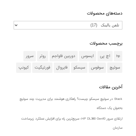
دسته‌های محصولات
برچسب محصولات
hp
اچ پی
ایسوس
دوربین فاواجم
روتر
سرور
سوئیچ
سوفوس
سیسکو
فایروال
فورتیگیت
کیونپ
آخرین مقالات
Stack در سوئیچ سیسکو چیست؟ راهکاری هوشمند برای مدیریت چند سوئیچ
به‌عنوان یک دستگاه
ارتقای سرور HP DL380 Gen10؛ سریع‌ترین راه برای افزایش عملکرد زیرساخت
سازمان