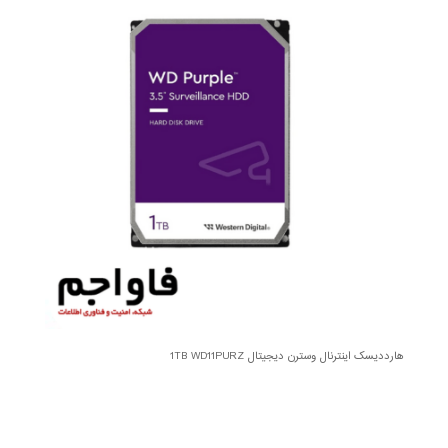
هارددیسک اینترنال وسترن دیجیتال 1TB WD11PURZ