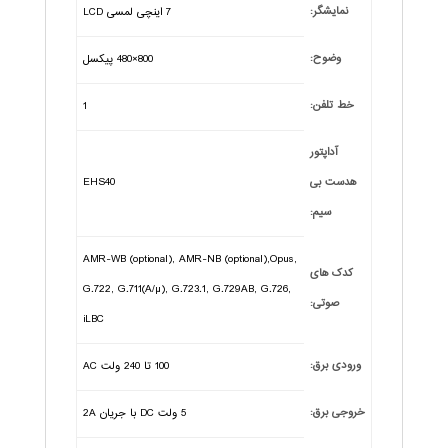
نمایشگر:
7 اینچی لمسی LCD
وضوح:
800×480 پیکسل
خط تلفن:
1
آداپتور
هدست بی
EHS40
سیم:
AMR-WB (optional), AMR-NB (optional),Opus,
کدک های
G.722, G.711(A/µ), G.723.1, G.729AB, G.726,
صوتی:
iLBC
ورودی برق:
100 تا 240 ولت AC
خروجی برق:
5 ولت DC با جریان 2A