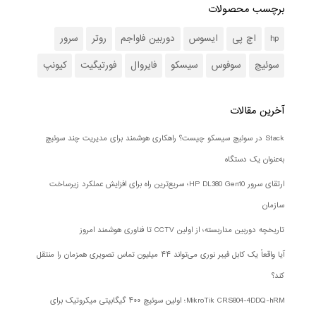
برچسب محصولات
hp
اچ پی
ایسوس
دوربین فاواجم
روتر
سرور
سوئیچ
سوفوس
سیسکو
فایروال
فورتیگیت
کیونپ
آخرین مقالات
Stack در سوئیچ سیسکو چیست؟ راهکاری هوشمند برای مدیریت چند سوئیچ
به‌عنوان یک دستگاه
ارتقای سرور HP DL380 Gen10؛ سریع‌ترین راه برای افزایش عملکرد زیرساخت
سازمان
تاریخچه دوربین مداربسته؛ از اولین CCTV تا فناوری هوشمند امروز
آیا واقعاً یک کابل فیبر نوری می‌تواند ۴۴ میلیون تماس تصویری همزمان را منتقل
کند؟
MikroTik CRS804-4DDQ-hRM؛ اولین سوئیچ ۴۰۰ گیگابیتی میکروتیک برای