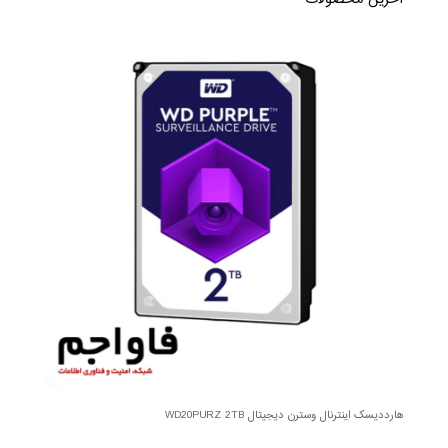
هارددیسک اینترنال وسترن دیجیتال WD20PURZ 2TB