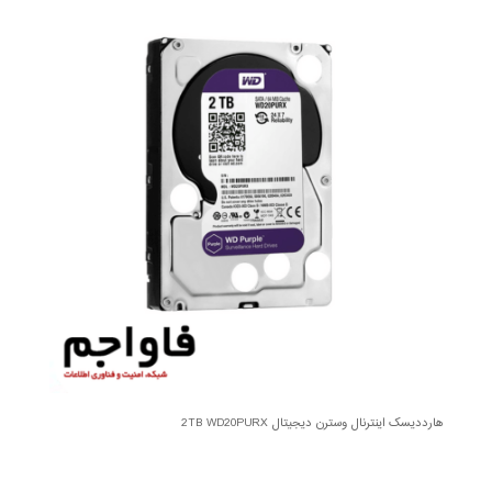
هارددیسک اینترنال وسترن دیجیتال 2TB WD20PURX