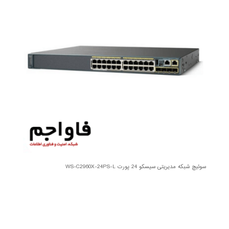
سوئیچ شبکه مدیریتی سیسکو 24 پورت WS-C2960X-24PS-L