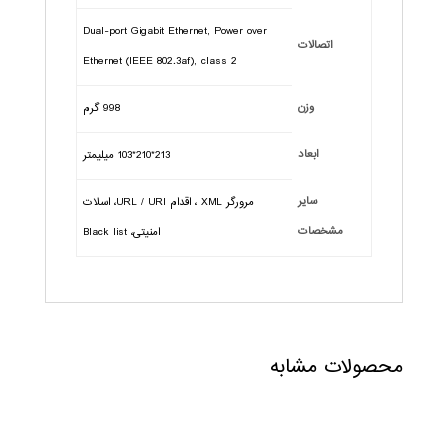
Dual-port Gigabit Ethernet, Power over
اتصالات
Ethernet (IEEE 802.3af), class 2
وزن
998 گرم
ابعاد
213*210*103 میلیمتر
سایر
مرورگر XML ، اقدام URL / URI، اسلات
مشخصات
امنیتی، Black list
محصولات مشابه