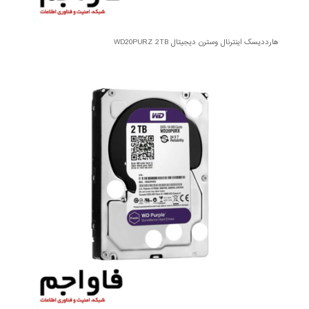
هارددیسک اینترنال وسترن دیجیتال WD20PURZ 2TB