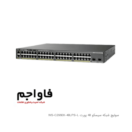
سوئیچ شبکه سیسکو 48 پورت WS-C2960X-48LPS-L