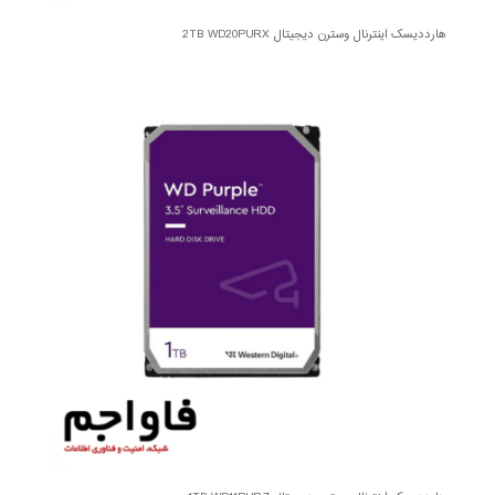
هارددیسک اینترنال وسترن دیجیتال 2TB WD20PURX