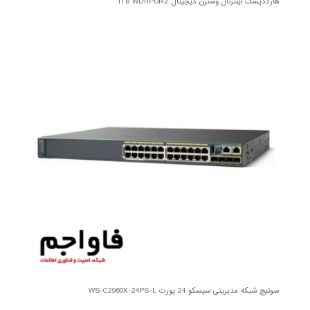
هارددیسک اینترنال وسترن دیجیتال 1TB WD11PURZ
سوئیچ شبکه مدیریتی سیسکو 24 پورت WS-C2960X-24PS-L