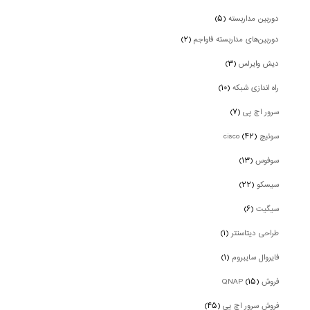
دوربین‌ مداربسته
(۵)
دوربین‌های مداربسته فاواجم
(۲)
دیش وایرلس
(۳)
راه اندازی شبکه
(۱۰)
سرور اچ پی
(۷)
سوئیچ cisco
(۴۲)
سوفوس
(۱۳)
سیسکو
(۲۲)
سیگیت
(۶)
طراحی دیتاسنتر
(۱)
فایروال سایبروم
(۱)
فروش QNAP
(۱۵)
فروش سرور اچ پی
(۴۵)