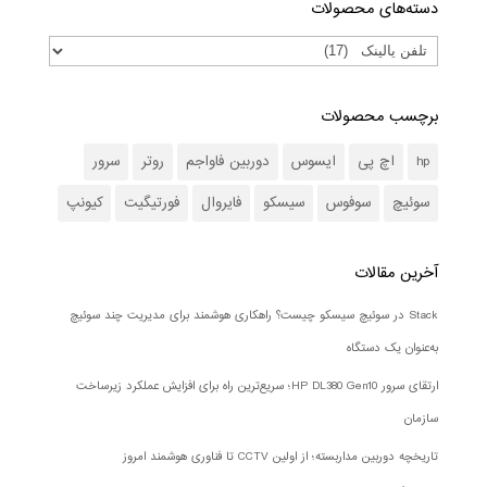
دسته‌های محصولات
برچسب محصولات
hp
اچ پی
ایسوس
دوربین فاواجم
روتر
سرور
سوئیچ
سوفوس
سیسکو
فایروال
فورتیگیت
کیونپ
آخرین مقالات
Stack در سوئیچ سیسکو چیست؟ راهکاری هوشمند برای مدیریت چند سوئیچ
به‌عنوان یک دستگاه
ارتقای سرور HP DL380 Gen10؛ سریع‌ترین راه برای افزایش عملکرد زیرساخت
سازمان
تاریخچه دوربین مداربسته؛ از اولین CCTV تا فناوری هوشمند امروز