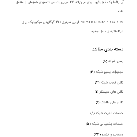
آیا واقعاً یک کابل فیبر نوری می‌تواند ۴۴ میلیون تماس تصویری همزمان را منتقل
کند؟
MikroTik CRS804-4DDQ-hRM؛ اولین سوئیچ ۴۰۰ گیگابیتی میکروتیک برای
دیتاسنترهای نسل جدید
دسته بندی‌ مقالات
پسیو شبکه
(۸)
تجهیزات پسیو شبکه
(۳)
تلفن تحت شبکه
(۲)
تلفن های سیسکو
(۱)
تلفن های یالینک
(۱)
خدمات امنیت شبکه
(۶)
خدمات پشتیبانی شبکه
(۵)
دسته‌بندی نشده
(۷۳)