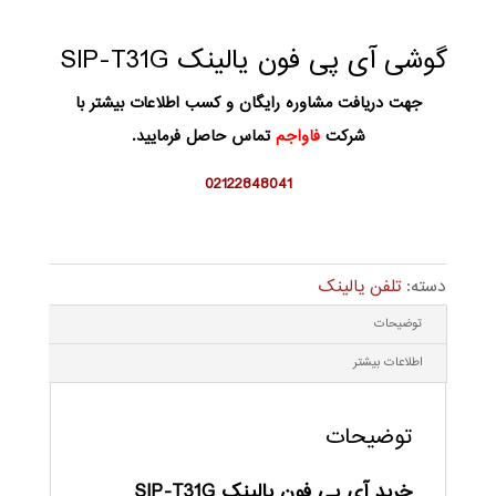
گوشی آی پی فون یالینک SIP-T31G
جهت دریافت مشاوره رایگان و کسب اطلاعات بیشتر با
شرکت
فاواجم
تماس حاصل فرمایید.
02122848041
دسته:
تلفن یالینک
توضیحات
اطلاعات بیشتر
توضیحات
خرید آی پی فون یالینک SIP-T31G