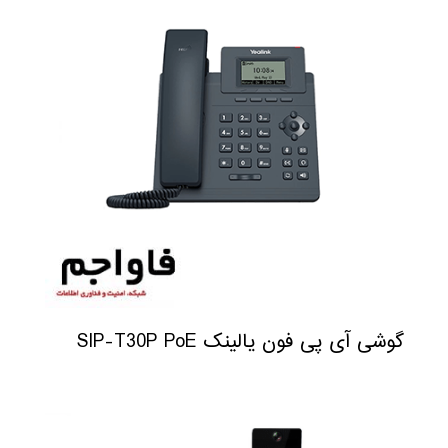
گوشی آی پی فون یالینک SIP-T30P PoE