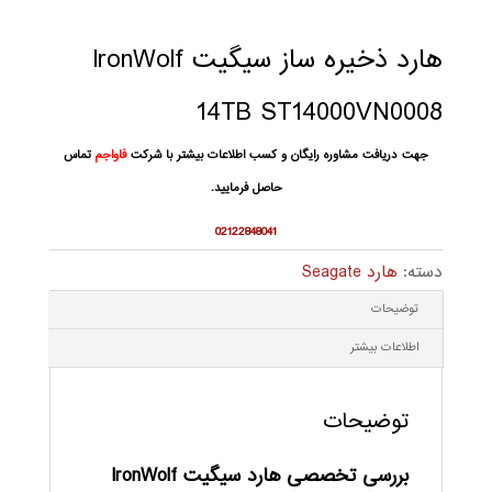
هارد ذخیره ساز سیگیت IronWolf
14TB ST14000VN0008
جهت دریافت مشاوره رایگان و کسب اطلاعات بیشتر با شرکت
فاواجم
تماس
حاصل فرمایید.
02122848041
دسته:
هارد Seagate
توضیحات
اطلاعات بیشتر
توضیحات
بررسی تخصصی هارد سیگیت IronWolf