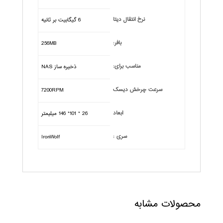
نرخ انتقال دیتا
6 گیگابیت بر ثانیه
بافر:
256MB
مناسب برای:
ذخیره ساز NAS
سرعت چرخش دیسک
7200RPM
ابعاد
26 * 101* 146 میلیمتر
سری :
IronWolf
محصولات مشابه