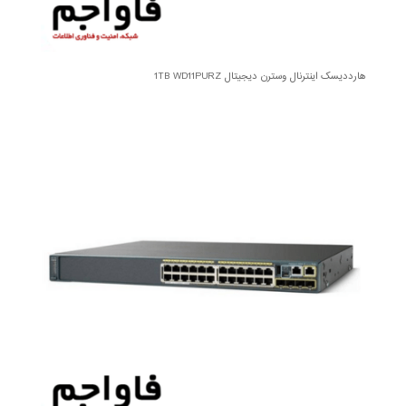
هارددیسک اینترنال وسترن دیجیتال 1TB WD11PURZ