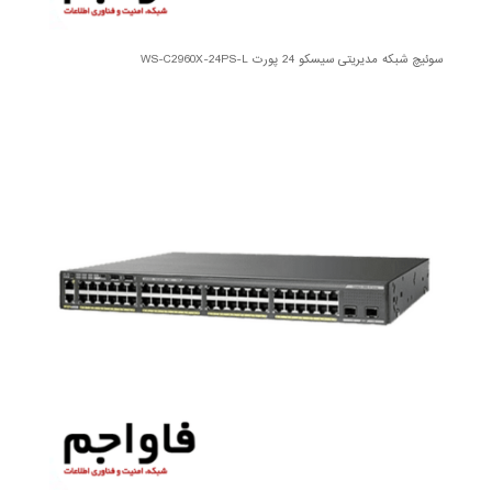
سوئیچ شبکه مدیریتی سیسکو 24 پورت WS-C2960X-24PS-L