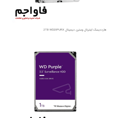
هارددیسک اینترنال وسترن دیجیتال 2TB WD20PURX