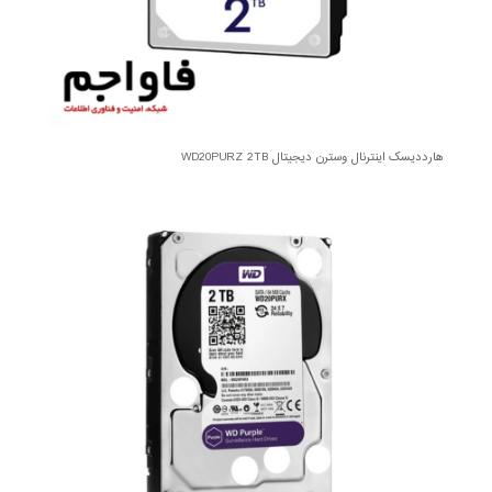
هارددیسک اینترنال وسترن دیجیتال WD20PURZ 2TB