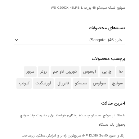
سوئیچ شبکه سیسکو 48 پورت WS-C2960X-48LPS-L
دسته‌های محصولات
برچسب محصولات
hp
اچ پی
ایسوس
دوربین فاواجم
روتر
سرور
سوئیچ
سوفوس
سیسکو
فایروال
فورتیگیت
کیونپ
آخرین مقالات
Stack در سوئیچ سیسکو چیست؟ راهکاری هوشمند برای مدیریت چند سوئیچ
به‌عنوان یک دستگاه
ارتقای سرور HP DL380 Gen10؛ سریع‌ترین راه برای افزایش عملکرد زیرساخت