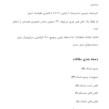
سازمان
تاریخچه دوربین مداربسته؛ از اولین CCTV تا فناوری هوشمند امروز
آیا واقعاً یک کابل فیبر نوری می‌تواند ۴۴ میلیون تماس تصویری همزمان را منتقل
کند؟
MikroTik CRS804-4DDQ-hRM؛ اولین سوئیچ ۴۰۰ گیگابیتی میکروتیک برای
دیتاسنترهای نسل جدید
دسته بندی‌ مقالات
پسیو شبکه
(۸)
تجهیزات پسیو شبکه
(۳)
تلفن تحت شبکه
(۲)
تلفن های سیسکو
(۱)
تلفن های یالینک
(۱)