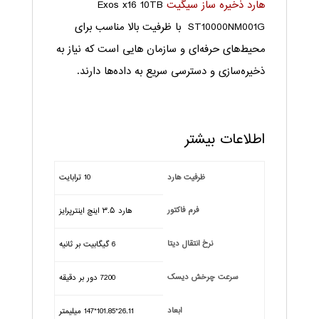
هارد ذخیره ساز سیگیت
Exos x16 10TB
ST10000NM001G با ظرفیت بالا مناسب برای
محیط‌های حرفه‌ای و سازمان هایی است که نیاز به
ذخیره‌سازی و دسترسی سریع به داده‌ها دارند.
اطلاعات بیشتر
ظرفیت هارد
10 ترابایت
فرم فاکتور
هارد ۳.۵ اینچ اینترپرایز
نرخ انتقال دیتا
6 گیگابیت بر ثانیه
سرعت چرخش دیسک
7200 دور بر دقیقه
ابعاد
26.11*101.85*147 میلیمتر