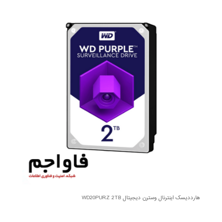
هارددیسک اینترنال وسترن دیجیتال WD20PURZ 2TB