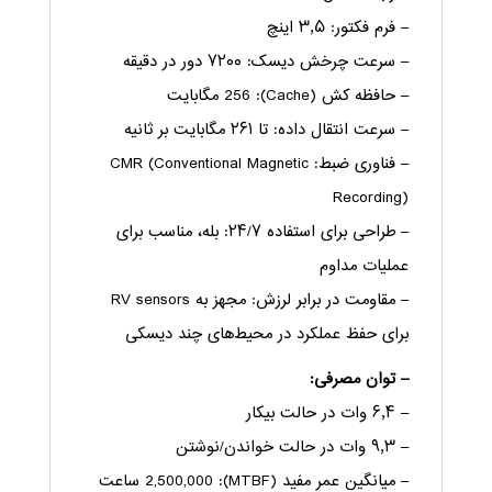
– فرم فکتور: ۳٫۵ اینچ
– سرعت چرخش دیسک: ۷۲۰۰ دور در دقیقه
– حافظه کش (Cache): 256 مگابایت
– سرعت انتقال داده: تا ۲۶۱ مگابایت بر ثانیه
– فناوری ضبط: CMR (Conventional Magnetic
Recording)
– طراحی برای استفاده ۲۴/۷: بله، مناسب برای
عملیات مداوم
– مقاومت در برابر لرزش: مجهز به RV sensors
برای حفظ عملکرد در محیط‌های چند دیسکی
– توان مصرفی:
– ۶٫۴ وات در حالت بیکار
– ۹٫۳ وات در حالت خواندن/نوشتن
– میانگین عمر مفید (MTBF): 2,500,000 ساعت