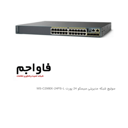
سوئیچ شبکه مدیریتی سیسکو 24 پورت WS-C2960X-24PS-L