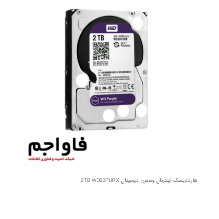
هارددیسک اینترنال وسترن دیجیتال 2TB WD20PURX