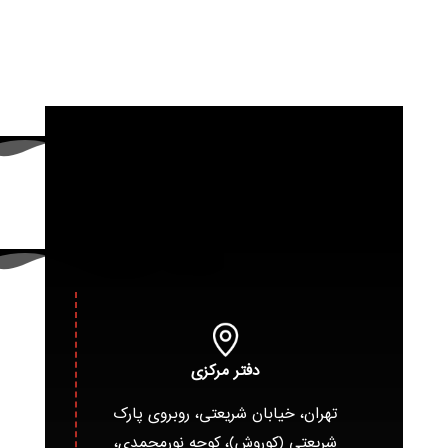
دفتر مرکزی
تهران، خیابان شریعتی، روبروی پارک
شریعتی (کوروش)، کوچه نورمحمدی،