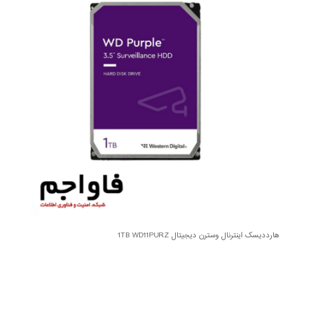
هارددیسک اینترنال وسترن دیجیتال 1TB WD11PURZ