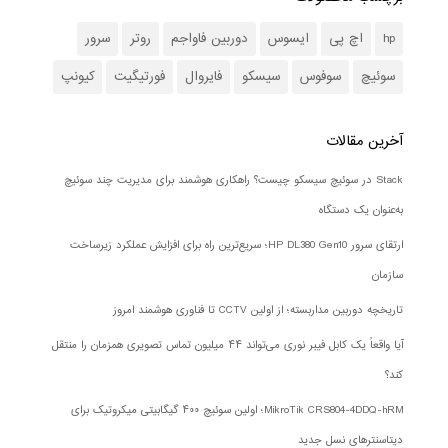
hp
اچ پی
ایسوس
دوربین فاواجم
روتر
سرور
سوئیچ
سوفوس
سیسکو
فایروال
فورتیگیت
کیونپ
آخرین مقالات
Stack در سوئیچ سیسکو چیست؟ راهکاری هوشمند برای مدیریت چند سوئیچ
به‌عنوان یک دستگاه
ارتقای سرور HP DL380 Gen10؛ سریع‌ترین راه برای افزایش عملکرد زیرساخت
سازمان
تاریخچه دوربین مداربسته؛ از اولین CCTV تا فناوری هوشمند امروز
آیا واقعاً یک کابل فیبر نوری می‌تواند ۴۴ میلیون تماس تصویری همزمان را منتقل
کند؟
MikroTik CRS804-4DDQ-hRM؛ اولین سوئیچ ۴۰۰ گیگابیتی میکروتیک برای
دیتاسنترهای نسل جدید