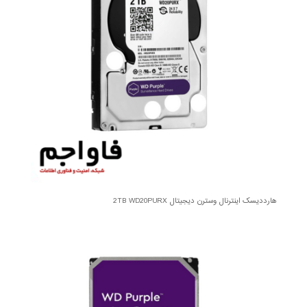
هارددیسک اینترنال وسترن دیجیتال 2TB WD20PURX