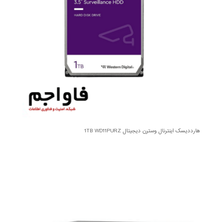
هارددیسک اینترنال وسترن دیجیتال 1TB WD11PURZ