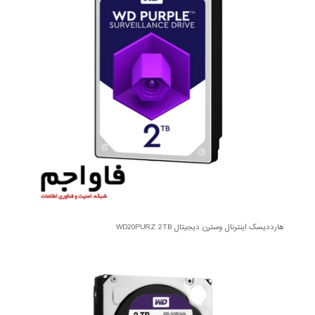
هارددیسک اینترنال وسترن دیجیتال WD20PURZ 2TB