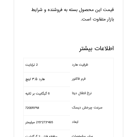
قیمت این محصول بسته به فروشنده و شرایط
بازار متفاوت است.
اطلاعات بیشتر
ظرفیت هارد
2 ترابایت
فرم فاکتور
هارد ۳.۵ اینچ
نرخ انتقال دیتا
6 گیگابیت بر ثانیه
سرعت چرخش دیسک
7200RPM
ابعاد
495*273*215 میلیمتر
سایر مشخصات
حافظه فلش 2 گیگابایت