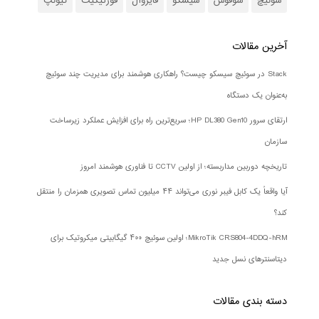
سوئیچ
سوفوس
سیسکو
فایروال
فورتیگیت
کیونپ
آخرین مقالات
Stack در سوئیچ سیسکو چیست؟ راهکاری هوشمند برای مدیریت چند سوئیچ
به‌عنوان یک دستگاه
ارتقای سرور HP DL380 Gen10؛ سریع‌ترین راه برای افزایش عملکرد زیرساخت
سازمان
تاریخچه دوربین مداربسته؛ از اولین CCTV تا فناوری هوشمند امروز
آیا واقعاً یک کابل فیبر نوری می‌تواند ۴۴ میلیون تماس تصویری همزمان را منتقل
کند؟
MikroTik CRS804-4DDQ-hRM؛ اولین سوئیچ ۴۰۰ گیگابیتی میکروتیک برای
دیتاسنترهای نسل جدید
دسته بندی‌ مقالات