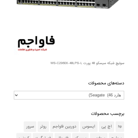
سوئیچ شبکه سیسکو 48 پورت WS-C2960X-48LPS-L
دسته‌های محصولات
برچسب محصولات
hp
اچ پی
ایسوس
دوربین فاواجم
روتر
سرور