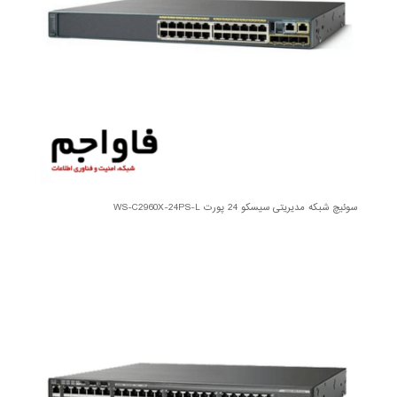
سوئیچ شبکه مدیریتی سیسکو 24 پورت WS-C2960X-24PS-L