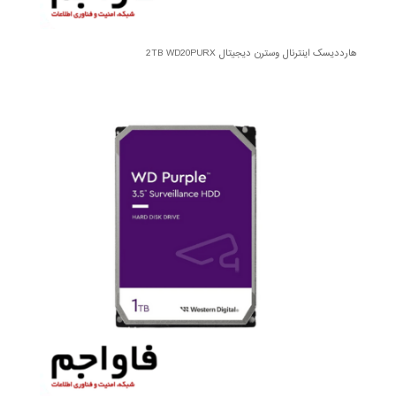
هارددیسک اینترنال وسترن دیجیتال 2TB WD20PURX