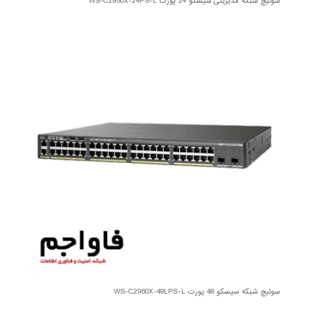
سوئیچ شبکه مدیریتی سیسکو 24 پورت WS-C2960X-24PS-L
سوئیچ شبکه سیسکو 48 پورت WS-C2960X-48LPS-L