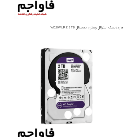
هارددیسک اینترنال وسترن دیجیتال WD20PURZ 2TB