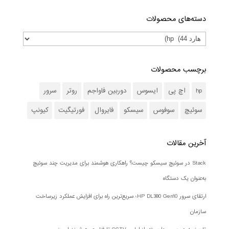
دسته‌های محصولات
برچسب محصولات
hp
اچ پی
ایسوس
دوربین فاواجم
روتر
سرور
سوئیچ
سوفوس
سیسکو
فایروال
فورتیگیت
کیونپ
آخرین مقالات
Stack در سوئیچ سیسکو چیست؟ راهکاری هوشمند برای مدیریت چند سوئیچ
به‌عنوان یک دستگاه
ارتقای سرور HP DL380 Gen10؛ سریع‌ترین راه برای افزایش عملکرد زیرساخت
سازمان