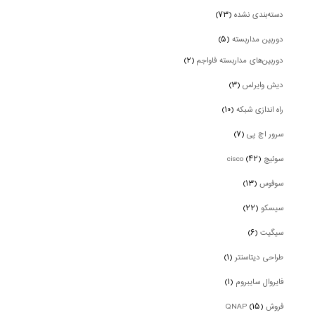
دسته‌بندی نشده
(۷۳)
دوربین‌ مداربسته
(۵)
دوربین‌های مداربسته فاواجم
(۲)
دیش وایرلس
(۳)
راه اندازی شبکه
(۱۰)
سرور اچ پی
(۷)
سوئیچ cisco
(۴۲)
سوفوس
(۱۳)
سیسکو
(۲۲)
سیگیت
(۶)
طراحی دیتاسنتر
(۱)
فایروال سایبروم
(۱)
فروش QNAP
(۱۵)