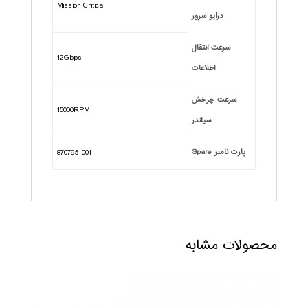
Mission Critical
درایو سرور
سرعت انتقال
12Gbps
اطلاعات
سرعت چرخش
15000RPM
سیلندر
پارت نامبر Spare
870795-001
محصولات مشابه