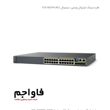
هارددیسک اینترنال وسترن دیجیتال 1TB WD11PURZ