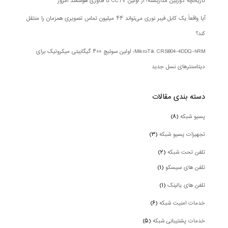
تاریخچه دوربین مداربسته؛ از اولین CCTV تا فناوری هوشمند امروز
آیا واقعاً یک کابل فیبر نوری می‌تواند ۴۴ میلیون تماس تصویری همزمان را منتقل
کند؟
MikroTik CRS804-4DDQ-hRM؛ اولین سوئیچ ۴۰۰ گیگابیتی میکروتیک برای
دیتاسنترهای نسل جدید
دسته بندی‌ مقالات
پسیو شبکه
(۸)
تجهیزات پسیو شبکه
(۳)
تلفن تحت شبکه
(۲)
تلفن های سیسکو
(۱)
تلفن های یالینک
(۱)
خدمات امنیت شبکه
(۶)
خدمات پشتیبانی شبکه
(۵)