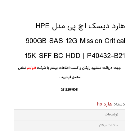
هارد دیسک اچ پی مدل HPE
900GB SAS 12G Mission Critical
15K SFF BC HDD | P40432-B21
جهت دریافت مشاوره رایگان و کسب اطلاعات بیشتر با شرکت
فاواجم
تماس
حاصل فرمایید .
02122848041
دسته:
هارد hp
توضیحات
اطلاعات بیشتر