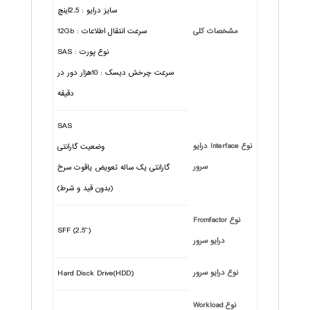
سایز درایو : 2.5اینچ
مشخصات کلی
سرعت انتقال اطلاعات : 12Gb
نوع پورت : SAS
سرعت چرخش دیسک : 10هزار دور در
دقیقه
SAS
نوع Interface درایو
وضعیت گارانتی
سرور
گارانتی یک ساله تعویض یاقوت سرخ
(بدون قید و شرط)
نوع Fromfactor
SFF (2.5")
درایو سرور
نوع درایو سرور
Hard Disck Drive(HDD)
نوع Workload