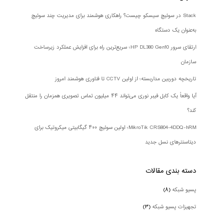
Stack در سوئیچ سیسکو چیست؟ راهکاری هوشمند برای مدیریت چند سوئیچ
به‌عنوان یک دستگاه
ارتقای سرور HP DL380 Gen10؛ سریع‌ترین راه برای افزایش عملکرد زیرساخت
سازمان
تاریخچه دوربین مداربسته؛ از اولین CCTV تا فناوری هوشمند امروز
آیا واقعاً یک کابل فیبر نوری می‌تواند ۴۴ میلیون تماس تصویری همزمان را منتقل
کند؟
MikroTik CRS804-4DDQ-hRM؛ اولین سوئیچ ۴۰۰ گیگابیتی میکروتیک برای
دیتاسنترهای نسل جدید
دسته بندی‌ مقالات
پسیو شبکه
(۸)
تجهیزات پسیو شبکه
(۳)