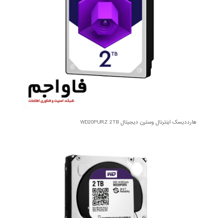
هارددیسک اینترنال وسترن دیجیتال WD20PURZ 2TB