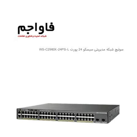
سوئیچ شبکه مدیریتی سیسکو 24 پورت WS-C2960X-24PS-L