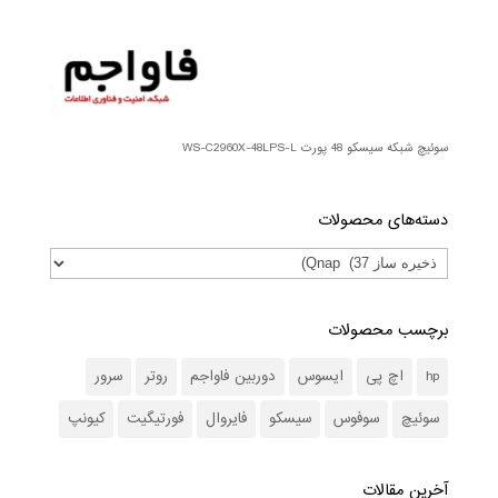
سوئیچ شبکه سیسکو 48 پورت WS-C2960X-48LPS-L
دسته‌های محصولات
برچسب محصولات
hp
اچ پی
ایسوس
دوربین فاواجم
روتر
سرور
سوئیچ
سوفوس
سیسکو
فایروال
فورتیگیت
کیونپ
آخرین مقالات