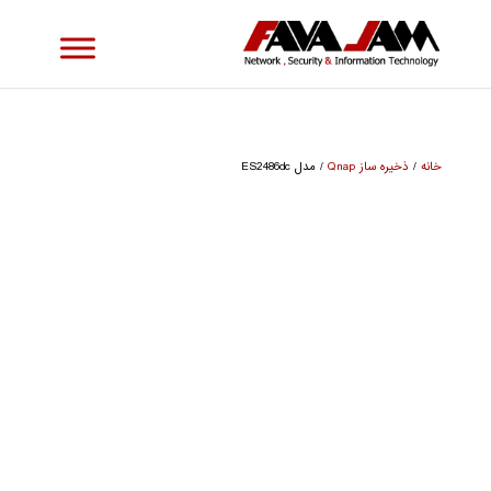
خانه
/
ذخیره ساز Qnap
/ مدل ES2486dc