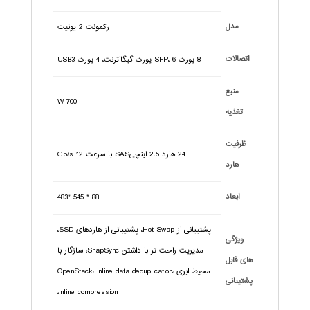
مدل
رکمونت 2 یونیت
اتصالات
8 پورت SFP، 6 پورت گیگااترنت، 4 پورت USB3
منبع
700 W
تغذیه
ظرفیت
24 هارد 2.5 اینچیSAS با سرعت Gb/s 12
هارد
ابعاد
88 * 545 *483
پشتیبانی از Hot Swap، پشتیبانی از هاردهای SSD،
ویژگی
مدیریت راحت تر با داشتن SnapSync، سازگار با
های قابل
محیط ابری OpenStack، inline data deduplication،
پشتیبانی
inline compression،