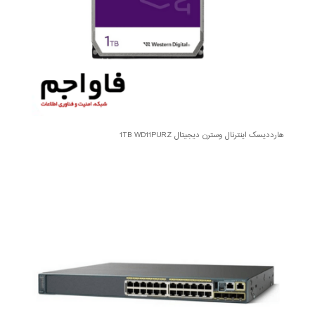
هارددیسک اینترنال وسترن دیجیتال 1TB WD11PURZ