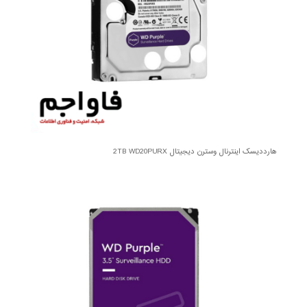
هارددیسک اینترنال وسترن دیجیتال 2TB WD20PURX