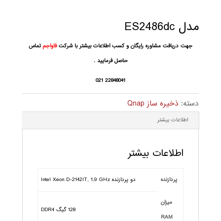
مدل ES2486dc
جهت دریافت مشاوره رایگان و کسب اطلاعات بیشتر با شرکت
فاواجم
تماس
حاصل فرمایید .
22848041 021
دسته:
ذخیره ساز Qnap
اطلاعات بیشتر
اطلاعات بیشتر
پردازنده
دو پردازنده Intel Xeon D-2142IT, 1.9 GHz
میزان
128 گیگ DDR4
RAM