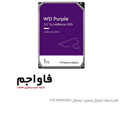
هارددیسک اینترنال وسترن دیجیتال 1TB WD11PURZ