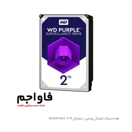
هارددیسک اینترنال وسترن دیجیتال WD20PURZ 2TB