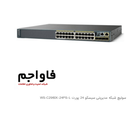
سوئیچ شبکه مدیریتی سیسکو 24 پورت WS-C2960X-24PS-L