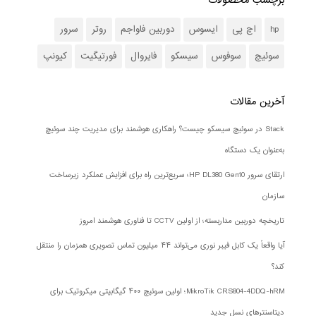
برچسب محصولات
hp
اچ پی
ایسوس
دوربین فاواجم
روتر
سرور
سوئیچ
سوفوس
سیسکو
فایروال
فورتیگیت
کیونپ
آخرین مقالات
Stack در سوئیچ سیسکو چیست؟ راهکاری هوشمند برای مدیریت چند سوئیچ
به‌عنوان یک دستگاه
ارتقای سرور HP DL380 Gen10؛ سریع‌ترین راه برای افزایش عملکرد زیرساخت
سازمان
تاریخچه دوربین مداربسته؛ از اولین CCTV تا فناوری هوشمند امروز
آیا واقعاً یک کابل فیبر نوری می‌تواند ۴۴ میلیون تماس تصویری همزمان را منتقل
کند؟
MikroTik CRS804-4DDQ-hRM؛ اولین سوئیچ ۴۰۰ گیگابیتی میکروتیک برای
دیتاسنترهای نسل جدید