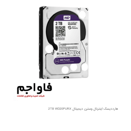
هارددیسک اینترنال وسترن دیجیتال 2TB WD20PURX