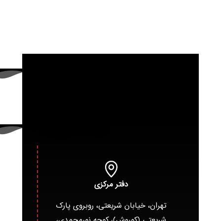
دفتر مرکزی
تهران، خیابان شریعتی، روبروی پارک
شریعتی (کوروش)، کوچه نورمحمدی،