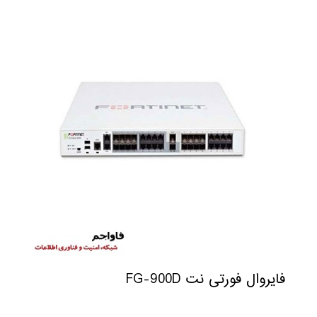
فایروال فورتی نت FG-900D