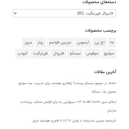
دسته‌های محصولات
برچسب محصولات
hp
اچ پی
ایسوس
دوربین فاواجم
روتر
سرور
سوئیچ
سوفوس
سیسکو
فایروال
فورتیگیت
کیونپ
آخرین مقالات
Stack در سوئیچ سیسکو چیست؟ راهکاری هوشمند برای مدیریت چند سوئیچ
به‌عنوان یک دستگاه
ارتقای سرور HP DL380 Gen10؛ سریع‌ترین راه برای افزایش عملکرد زیرساخت
سازمان
تاریخچه دوربین مداربسته؛ از اولین CCTV تا فناوری هوشمند امروز