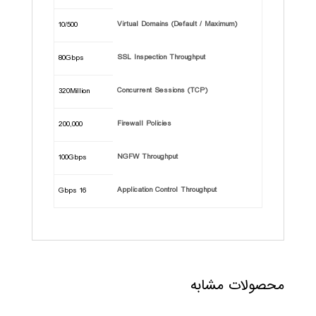
Virtual Domains (Default / Maximum)
10/500
SSL Inspection Throughput
80Gbps
Concurrent Sessions (TCP)
320Million
Firewall Policies
200,000
NGFW Throughput
100Gbps
Application Control Throughput
16 Gbps
محصولات مشابه