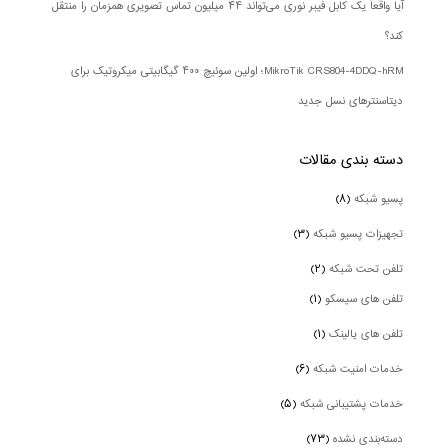
آیا واقعاً یک کابل فیبر نوری می‌تواند ۴۴ میلیون تماس تصویری همزمان را منتقل
کند؟
MikroTik CRS804-4DDQ-hRM؛ اولین سوئیچ ۴۰۰ گیگابیتی میکروتیک برای
دیتاسنترهای نسل جدید
دسته بندی‌ مقالات
پسیو شبکه
(۸)
تجهیزات پسیو شبکه
(۳)
تلفن تحت شبکه
(۲)
تلفن های سیسکو
(۱)
تلفن های یالینک
(۱)
خدمات امنیت شبکه
(۶)
خدمات پشتیبانی شبکه
(۵)
دسته‌بندی نشده
(۷۳)