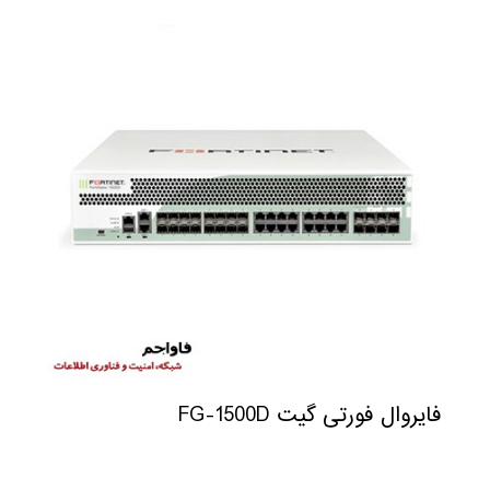
فایروال فورتی گیت FG-1500D