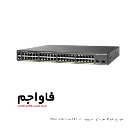
سوئیچ شبکه سیسکو 48 پورت WS-C2960X-48LPS-L