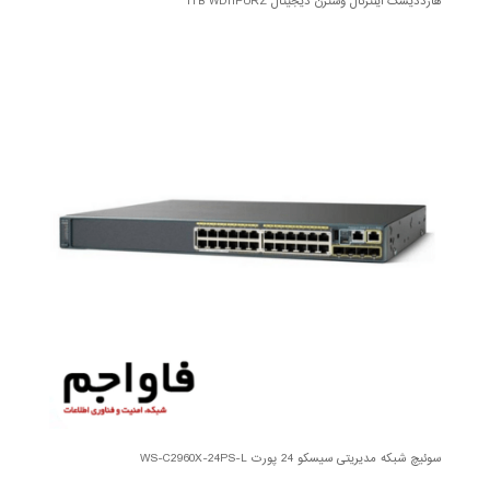
هارددیسک اینترنال وسترن دیجیتال 1TB WD11PURZ
سوئیچ شبکه مدیریتی سیسکو 24 پورت WS-C2960X-24PS-L