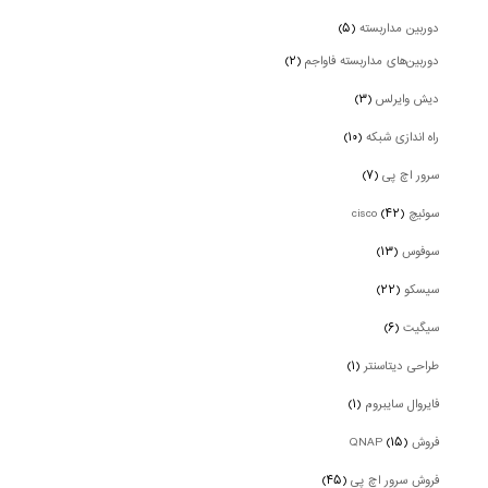
دوربین‌ مداربسته
(۵)
دوربین‌های مداربسته فاواجم
(۲)
دیش وایرلس
(۳)
راه اندازی شبکه
(۱۰)
سرور اچ پی
(۷)
سوئیچ cisco
(۴۲)
سوفوس
(۱۳)
سیسکو
(۲۲)
سیگیت
(۶)
طراحی دیتاسنتر
(۱)
فایروال سایبروم
(۱)
فروش QNAP
(۱۵)
فروش سرور اچ پی
(۴۵)