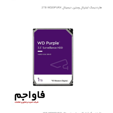
هارددیسک اینترنال وسترن دیجیتال 2TB WD20PURX