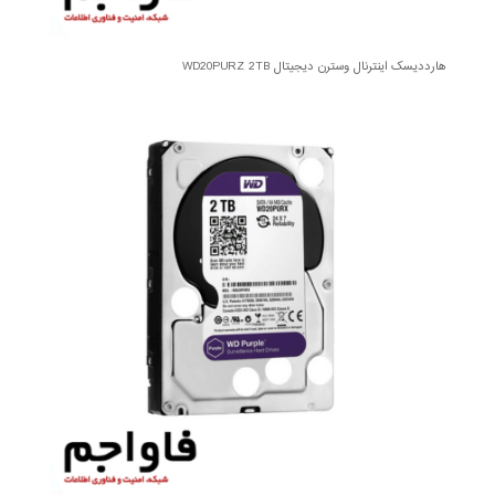
هارددیسک اینترنال وسترن دیجیتال WD20PURZ 2TB