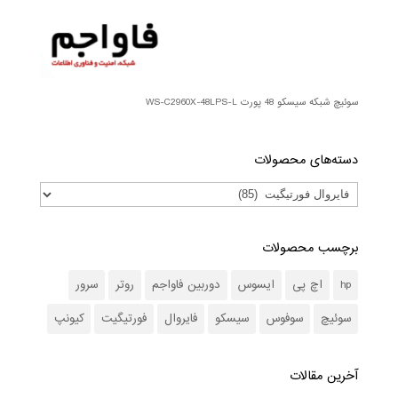
سوئیچ شبکه سیسکو 48 پورت WS-C2960X-48LPS-L
دسته‌های محصولات
برچسب محصولات
hp
اچ پی
ایسوس
دوربین فاواجم
روتر
سرور
سوئیچ
سوفوس
سیسکو
فایروال
فورتیگیت
کیونپ
آخرین مقالات