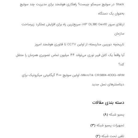
Stack در سوئیچ سیسکو چیست؟ راهکاری هوشمند برای مدیریت چند سوئیچ
به‌عنوان یک دستگاه
ارتقای سرور HP DL380 Gen10؛ سریع‌ترین راه برای افزایش عملکرد زیرساخت
سازمان
تاریخچه دوربین مداربسته؛ از اولین CCTV تا فناوری هوشمند امروز
آیا واقعاً یک کابل فیبر نوری می‌تواند ۴۴ میلیون تماس تصویری همزمان را منتقل
کند؟
MikroTik CRS804-4DDQ-hRM؛ اولین سوئیچ ۴۰۰ گیگابیتی میکروتیک برای
دیتاسنترهای نسل جدید
دسته بندی‌ مقالات
پسیو شبکه
(۸)
تجهیزات پسیو شبکه
(۳)
تلفن تحت شبکه
(۲)