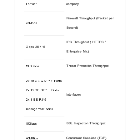
Fortinet
company
Firewall Throughput (Packet per
75Mpps
Second)
IPS Throughput ( HTTPS /
18 / 25 Gbps
Enterprise Mix)
Threat Protection Throughput
13.5Gbps
2x 40 GE QSFP + Ports
2x 10 GE SFP + Ports
Interfaces
2x 1 GE RJ45
management ports
SSL Inspection Throughput
15Gbps
Concurrent Sessions (TCP)
40Million