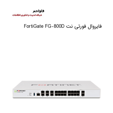
فایروال فورتی نت FortiGate FG-800D