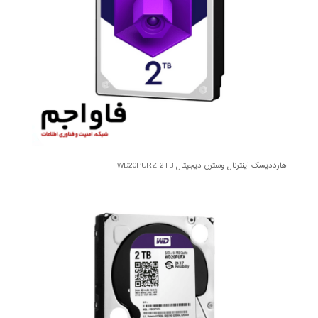
هارددیسک اینترنال وسترن دیجیتال WD20PURZ 2TB