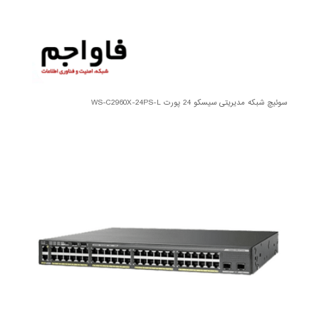
سوئیچ شبکه مدیریتی سیسکو 24 پورت WS-C2960X-24PS-L