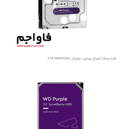
هارددیسک اینترنال وسترن دیجیتال 2TB WD20PURX