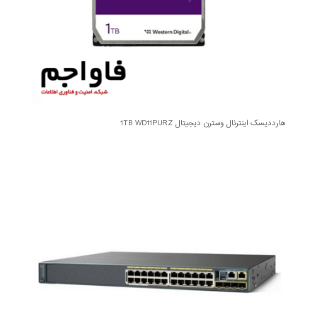
هارددیسک اینترنال وسترن دیجیتال 1TB WD11PURZ