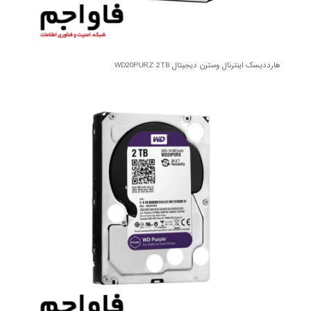
هارددیسک اینترنال وسترن دیجیتال WD20PURZ 2TB