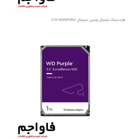
هارددیسک اینترنال وسترن دیجیتال 2TB WD20PURX