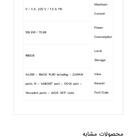
Maximum
110 V / 3 A, 220 V / 1.5 A
Current
Power
70.98 / 109.9W
Consumption
Local
480GB
Storage
View
1xUSB – 18xGE RJ45 including – 2xWAN
firewall
ports N – 1xMGMT port – 1XHA port –
Forti Gate
14xswitch ports – 4xGE SFP slots
محصولات مشابه