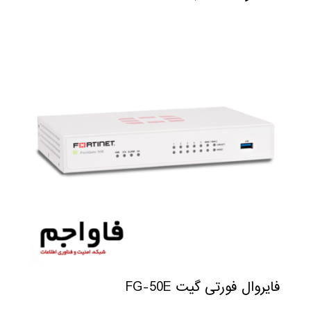
فایروال فورتی گیت FG-50E