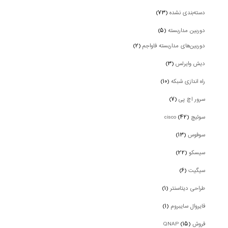
دسته‌بندی نشده
(۷۳)
دوربین‌ مداربسته
(۵)
دوربین‌های مداربسته فاواجم
(۲)
دیش وایرلس
(۳)
راه اندازی شبکه
(۱۰)
سرور اچ پی
(۷)
سوئیچ cisco
(۴۲)
سوفوس
(۱۳)
سیسکو
(۲۲)
سیگیت
(۶)
طراحی دیتاسنتر
(۱)
فایروال سایبروم
(۱)
فروش QNAP
(۱۵)