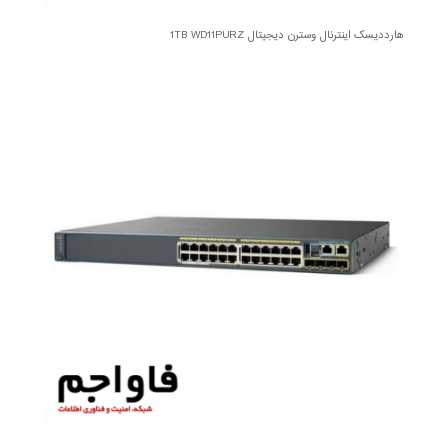
هارددیسک اینترنال وسترن دیجیتال 1TB WD11PURZ