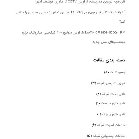
تاریخچه دوربین مداربسته؛ از اولین CCTV تا فناوری هوشمند امروز
آیا واقعاً یک کابل فیبر نوری می‌تواند ۴۴ میلیون تماس تصویری همزمان را منتقل
کند؟
MikroTik CRS804-4DDQ-hRM؛ اولین سوئیچ ۴۰۰ گیگابیتی میکروتیک برای
دیتاسنترهای نسل جدید
دسته بندی‌ مقالات
پسیو شبکه
(۸)
تجهیزات پسیو شبکه
(۳)
تلفن تحت شبکه
(۲)
تلفن های سیسکو
(۱)
تلفن های یالینک
(۱)
خدمات امنیت شبکه
(۶)
خدمات پشتیبانی شبکه
(۵)