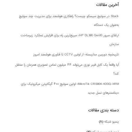
آخرین مقالات
Stack در سوئیچ سیسکو چیست؟ راهکاری هوشمند برای مدیریت چند سوئیچ
به‌عنوان یک دستگاه
ارتقای سرور HP DL380 Gen10؛ سریع‌ترین راه برای افزایش عملکرد زیرساخت
سازمان
تاریخچه دوربین مداربسته؛ از اولین CCTV تا فناوری هوشمند امروز
آیا واقعاً یک کابل فیبر نوری می‌تواند ۴۴ میلیون تماس تصویری همزمان را منتقل
کند؟
MikroTik CRS804-4DDQ-hRM؛ اولین سوئیچ ۴۰۰ گیگابیتی میکروتیک برای
دیتاسنترهای نسل جدید
دسته بندی‌ مقالات
پسیو شبکه
(۸)