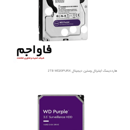
هارددیسک اینترنال وسترن دیجیتال 2TB WD20PURX