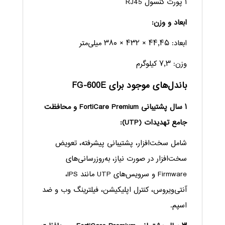
۱ پورت کنسول RJ45
ابعاد و وزن:
ابعاد: ۴۴٫۴۵ × ۴۳۲ × ۳۸۰ میلی‌متر
وزن: ۷٫۳ کیلوگرم
باندل‌های موجود برای FG-600E
۱ سال پشتیبانی FortiCare Premium و محافظت
جامع تهدیدات (UTP):
شامل سخت‌افزار، پشتیبانی پیشرفته، تعویض
سخت‌افزار در صورت نیاز، به‌روزرسانی‌های
Firmware و سرویس‌های UTP مانند IPS،
آنتی‌ویروس، کنترل اپلیکیشن، فیلترینگ وب و ضد
اسپم.