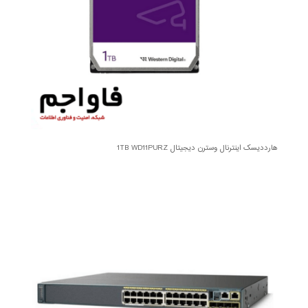
هارددیسک اینترنال وسترن دیجیتال 1TB WD11PURZ