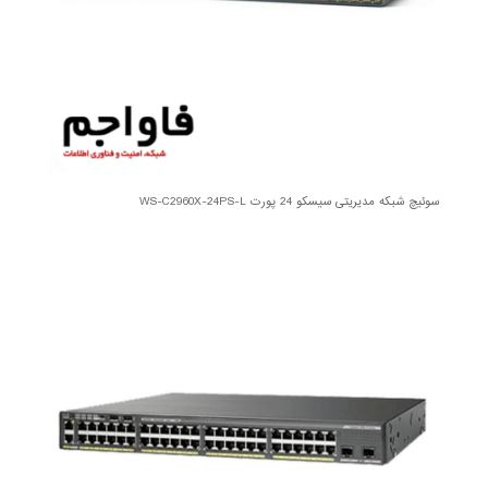
سوئیچ شبکه مدیریتی سیسکو 24 پورت WS-C2960X-24PS-L