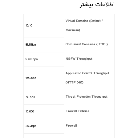
اطلاعات بیشتر
Virtual Domains (Default /
10/10
Maximum)
Concurrent Sessions ( TCP )
8Million
NGFW Throughput
9.5Gbps
Application Control Throughput
15Gbps
(HTTP 64K)
Threat Protection Throughput
7Gbps
Firewall Policies
10.000
Firewall
36Gbps