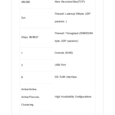
New Sessions/Sec(TCP)
450,000
Firewall Latency( 64byte UDP
2μs
packets )
Firewall Throughput (1518/512/64
36/36/27 Gbps
byte UDP packets)
Console (RJ45)
1
USB Port
2
GE RJ45 Interface
8
Active/Active,
High Availability Configurations
Active/Passive,
Clustering