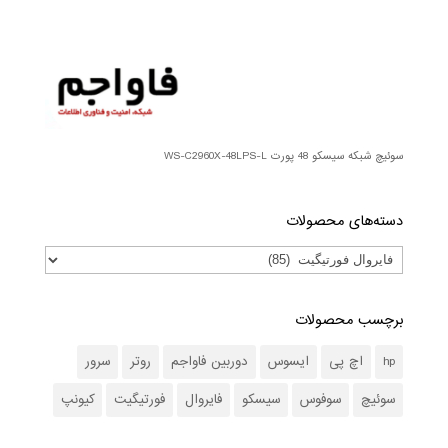
سوئیچ شبکه سیسکو 48 پورت WS-C2960X-48LPS-L
دسته‌های محصولات
برچسب محصولات
hp
اچ پی
ایسوس
دوربین فاواجم
روتر
سرور
سوئیچ
سوفوس
سیسکو
فایروال
فورتیگیت
کیونپ