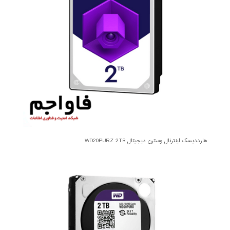
هارددیسک اینترنال وسترن دیجیتال WD20PURZ 2TB