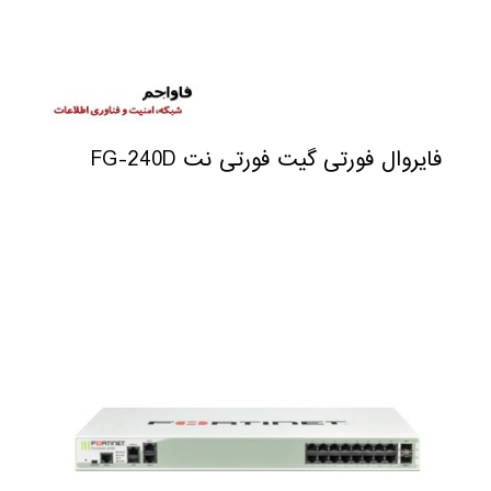
فایروال فورتی گیت فورتی نت FG-240D