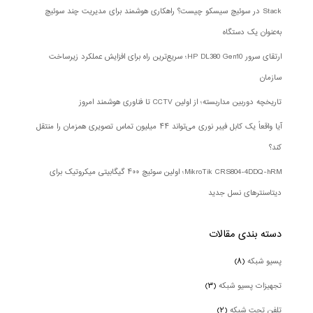
Stack در سوئیچ سیسکو چیست؟ راهکاری هوشمند برای مدیریت چند سوئیچ
به‌عنوان یک دستگاه
ارتقای سرور HP DL380 Gen10؛ سریع‌ترین راه برای افزایش عملکرد زیرساخت
سازمان
تاریخچه دوربین مداربسته؛ از اولین CCTV تا فناوری هوشمند امروز
آیا واقعاً یک کابل فیبر نوری می‌تواند ۴۴ میلیون تماس تصویری همزمان را منتقل
کند؟
MikroTik CRS804-4DDQ-hRM؛ اولین سوئیچ ۴۰۰ گیگابیتی میکروتیک برای
دیتاسنترهای نسل جدید
دسته بندی‌ مقالات
پسیو شبکه
(۸)
تجهیزات پسیو شبکه
(۳)
تلفن تحت شبکه
(۲)