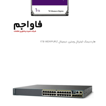
هارددیسک اینترنال وسترن دیجیتال 1TB WD11PURZ