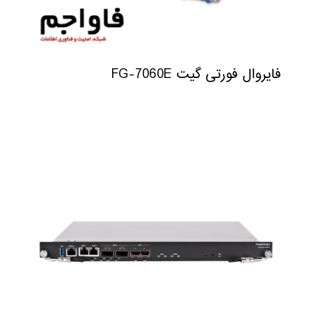
فایروال فورتی گیت FG-7060E