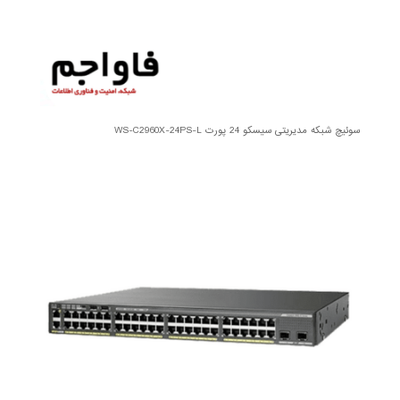
سوئیچ شبکه مدیریتی سیسکو 24 پورت WS-C2960X-24PS-L