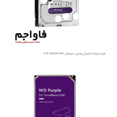
هارددیسک اینترنال وسترن دیجیتال 2TB WD20PURX