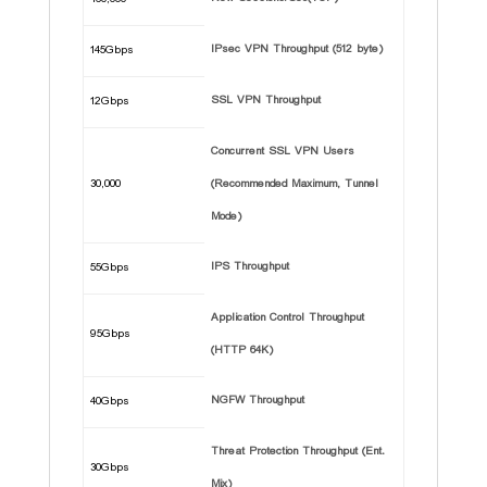
IPsec VPN Throughput (512 byte)
145Gbps
SSL VPN Throughput
12Gbps
Concurrent SSL VPN Users
30,000
(Recommended Maximum, Tunnel
Mode)
IPS Throughput
55Gbps
Application Control Throughput
95Gbps
(HTTP 64K)
NGFW Throughput
40Gbps
Threat Protection Throughput (Ent.
30Gbps
Mix)