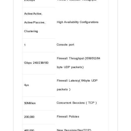
23Gbps
Active/Active,
High Availability Configurations
Active/Passive,
Clustering
Console port
1
Firewall Throughput (1518/512/64
240/238/150 Gbps
byte UDP packets)
Firewall Latency( 64byte UDP
4μs
packets )
Concurrent Sessions ( TCP )
50Million
Firewall Policies
200,000
New Sessions/Sec(TCP)
460,000