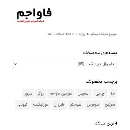
سوئیچ شبکه سیسکو 48 پورت WS-C2960X-48LPS-L
دسته‌های محصولات
برچسب محصولات
hp
اچ پی
ایسوس
دوربین فاواجم
روتر
سرور
سوئیچ
سوفوس
سیسکو
فایروال
فورتیگیت
کیونپ
آخرین مقالات