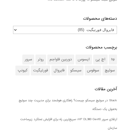
دسته‌های محصولات
برچسب محصولات
hp
اچ پی
ایسوس
دوربین فاواجم
روتر
سرور
سوئیچ
سوفوس
سیسکو
فایروال
فورتیگیت
کیونپ
آخرین مقالات
Stack در سوئیچ سیسکو چیست؟ راهکاری هوشمند برای مدیریت چند سوئیچ
به‌عنوان یک دستگاه
ارتقای سرور HP DL380 Gen10؛ سریع‌ترین راه برای افزایش عملکرد زیرساخت
سازمان