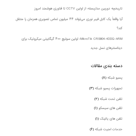
تاریخچه دوربین مداربسته؛ از اولین CCTV تا فناوری هوشمند امروز
آیا واقعاً یک کابل فیبر نوری می‌تواند ۴۴ میلیون تماس تصویری همزمان را منتقل
کند؟
MikroTik CRS804-4DDQ-hRM؛ اولین سوئیچ ۴۰۰ گیگابیتی میکروتیک برای
دیتاسنترهای نسل جدید
دسته بندی‌ مقالات
پسیو شبکه
(۸)
تجهیزات پسیو شبکه
(۳)
تلفن تحت شبکه
(۲)
تلفن های سیسکو
(۱)
تلفن های یالینک
(۱)
خدمات امنیت شبکه
(۶)