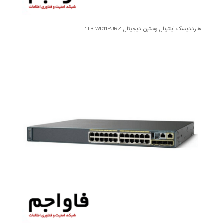
هارددیسک اینترنال وسترن دیجیتال 1TB WD11PURZ