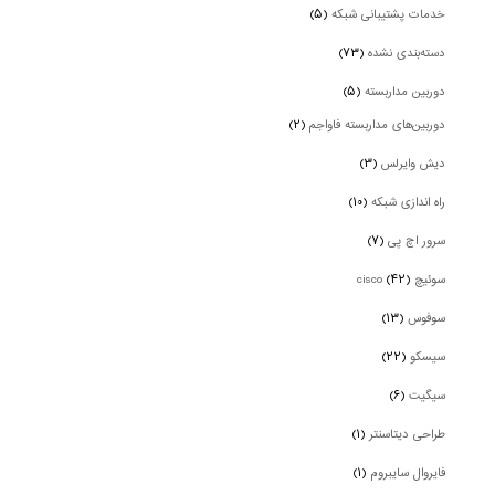
خدمات پشتیبانی شبکه
(۵)
دسته‌بندی نشده
(۷۳)
دوربین‌ مداربسته
(۵)
دوربین‌های مداربسته فاواجم
(۲)
دیش وایرلس
(۳)
راه اندازی شبکه
(۱۰)
سرور اچ پی
(۷)
سوئیچ cisco
(۴۲)
سوفوس
(۱۳)
سیسکو
(۲۲)
سیگیت
(۶)
طراحی دیتاسنتر
(۱)
فایروال سایبروم
(۱)