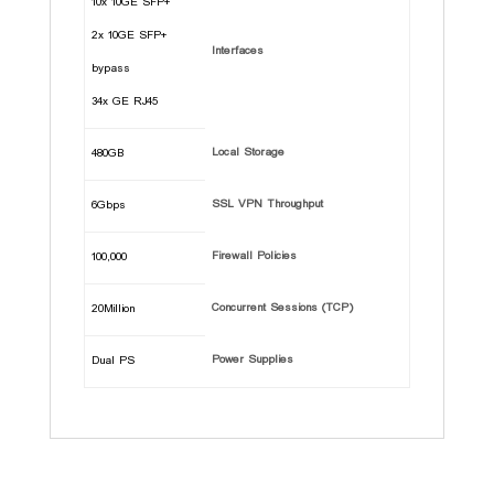
+10x 10GE SFP
2x 10GE SFP+
Interfaces
bypass
34x GE RJ45
Local Storage
480GB
SSL VPN Throughput
6Gbps
Firewall Policies
100,000
Concurrent Sessions (TCP)
20Million
Power Supplies
Dual PS