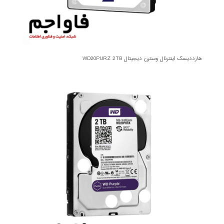
هارددیسک اینترنال وسترن دیجیتال WD20PURZ 2TB