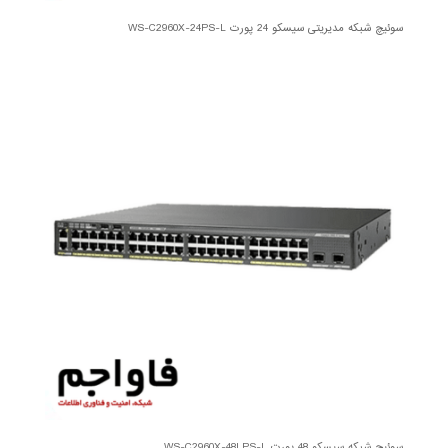
سوئیچ شبکه مدیریتی سیسکو 24 پورت WS-C2960X-24PS-L
سوئیچ شبکه سیسکو 48 پورت WS-C2960X-48LPS-L