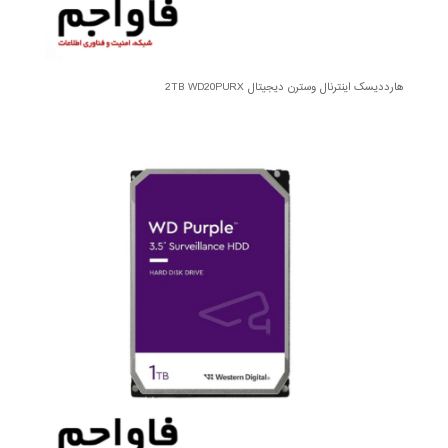
هارددیسک اینترنال وسترن دیجیتال 2TB WD20PURX