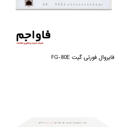
فایروال فورتی گیت FG-80E