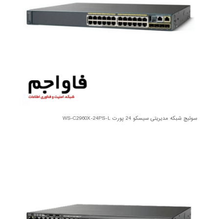
سوئیچ شبکه مدیریتی سیسکو 24 پورت WS-C2960X-24PS-L