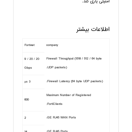
امنیتی یاری کند.
اطلاعات بیشتر
Fortinet
company
Firewall Throughput (1518 / 512 / 64 byte
20 / 20 / 9
UDP packets):
Gbps
Firewall Latency (64 byte UDP packets):
3 μs
Maximum Number of Registered
600
FortiClients:
GE RJ45 WAN Ports:
2
GE RJ45 Ports:
14