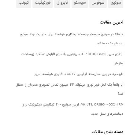
سوئیچ
سوفوس
سیسکو
فایروال
فورتیگیت
کیونپ
آخرین مقالات
Stack در سوئیچ سیسکو چیست؟ راهکاری هوشمند برای مدیریت چند سوئیچ
به‌عنوان یک دستگاه
ارتقای سرور HP DL380 Gen10؛ سریع‌ترین راه برای افزایش عملکرد زیرساخت
سازمان
تاریخچه دوربین مداربسته؛ از اولین CCTV تا فناوری هوشمند امروز
آیا واقعاً یک کابل فیبر نوری می‌تواند ۴۴ میلیون تماس تصویری همزمان را منتقل
کند؟
MikroTik CRS804-4DDQ-hRM؛ اولین سوئیچ ۴۰۰ گیگابیتی میکروتیک برای
دیتاسنترهای نسل جدید
دسته بندی‌ مقالات