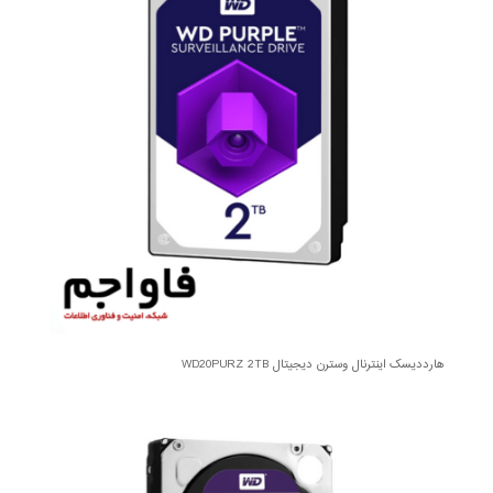
هارددیسک اینترنال وسترن دیجیتال WD20PURZ 2TB