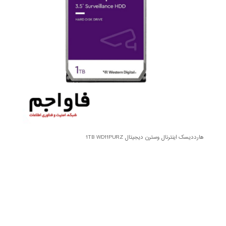
هارددیسک اینترنال وسترن دیجیتال 1TB WD11PURZ