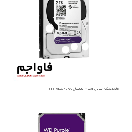
هارددیسک اینترنال وسترن دیجیتال 2TB WD20PURX