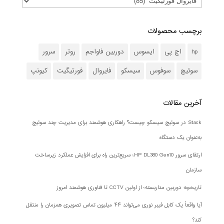
برچسب محصولات
hp
اچ پی
ایسوس
دوربین فاواجم
روتر
سرور
سوئیچ
سوفوس
سیسکو
فایروال
فورتیگیت
کیونپ
آخرین مقالات
Stack در سوئیچ سیسکو چیست؟ راهکاری هوشمند برای مدیریت چند سوئیچ
به‌عنوان یک دستگاه
ارتقای سرور HP DL380 Gen10؛ سریع‌ترین راه برای افزایش عملکرد زیرساخت
سازمان
تاریخچه دوربین مداربسته؛ از اولین CCTV تا فناوری هوشمند امروز
آیا واقعاً یک کابل فیبر نوری می‌تواند ۴۴ میلیون تماس تصویری همزمان را منتقل
کند؟