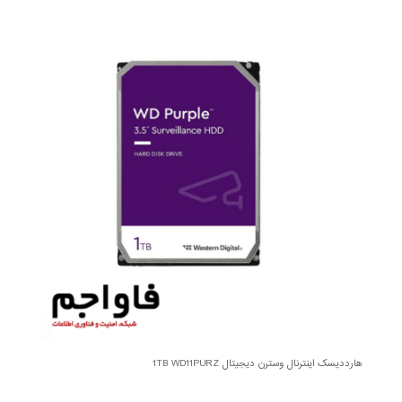
هارددیسک اینترنال وسترن دیجیتال 1TB WD11PURZ