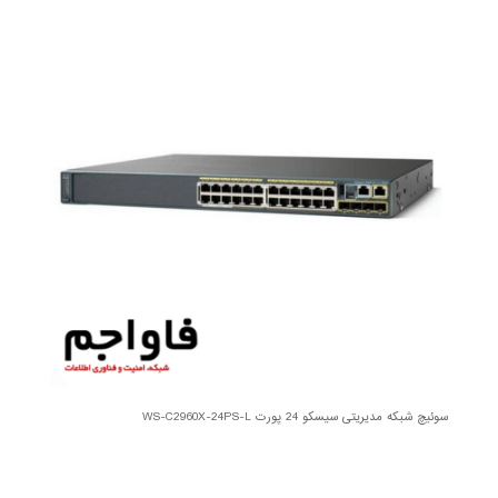
سوئیچ شبکه مدیریتی سیسکو 24 پورت WS-C2960X-24PS-L