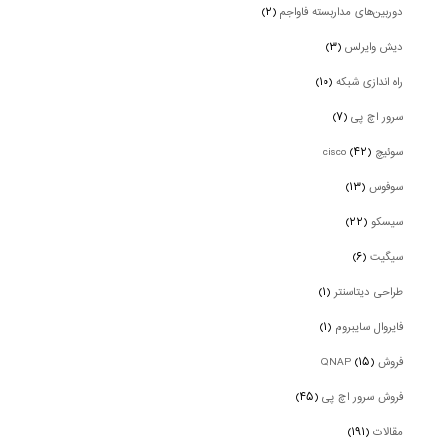
دوربین‌های مداربسته فاواجم
(۲)
دیش وایرلس
(۳)
راه اندازی شبکه
(۱۰)
سرور اچ پی
(۷)
سوئیچ cisco
(۴۲)
سوفوس
(۱۳)
سیسکو
(۲۲)
سیگیت
(۶)
طراحی دیتاسنتر
(۱)
فایروال سایبروم
(۱)
فروش QNAP
(۱۵)
فروش سرور اچ پی
(۴۵)
مقالات
(۱۹۱)