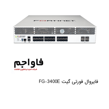
فایروال فورتی گیت FG-3400E