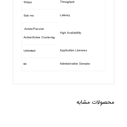
Throughput
1Gbps
Latency
Sub-ms
Active/Passive,
High Availability
Active/Active Clustering
Application Licenses
Unlimited
Administrative Domains
64
محصولات مشابه