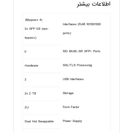
اطلاعات بیشتر
(4 bypass)6,
10/100/1000 Interfaces (RJ45
2x SFP GE (non-
ports)
bypass)
10G BASE-SR SFP+ Ports
0
SSL/TLS Processing
Hardware
USB Interfaces
2
Storage
2x 2 TB
Form Factor
2U
Power Supply
Dual Hot Swappable