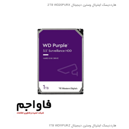
هارددیسک اینترنال وسترن دیجیتال 2TB WD20PURX
هارددیسک اینترنال وسترن دیجیتال 1TB WD11PURZ