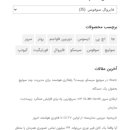
برچسب محصولات
hp
اچ پی
ایسوس
دوربین فاواجم
روتر
سرور
سوئیچ
سوفوس
سیسکو
فایروال
فورتیگیت
کیونپ
آخرین مقالات
Stack در سوئیچ سیسکو چیست؟ راهکاری هوشمند برای مدیریت چند سوئیچ
به‌عنوان یک دستگاه
ارتقای سرور HP DL380 Gen10؛ سریع‌ترین راه برای افزایش عملکرد زیرساخت
سازمان
تاریخچه دوربین مداربسته؛ از اولین CCTV تا فناوری هوشمند امروز
آیا واقعاً یک کابل فیبر نوری می‌تواند ۴۴ میلیون تماس تصویری همزمان را منتقل