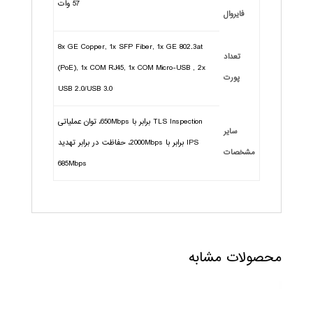
57 وات
فایروال
8x GE Copper, 1x SFP Fiber, 1x GE 802.3at
تعداد
(PoE), 1x COM RJ45, 1x COM Micro-USB , 2x
پورت
USB 2.0/USB 3.0
TLS Inspection برابر با 650Mbps، توان عملیاتی
سایر
IPS برابر با 2000Mbps، حفاظت در برابر تهدید
مشخصات
685Mbps
محصولات مشابه