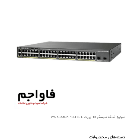
سوئیچ شبکه سیسکو 48 پورت WS-C2960X-48LPS-L
دسته‌های محصولات