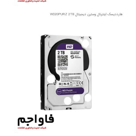
هارددیسک اینترنال وسترن دیجیتال WD20PURZ 2TB