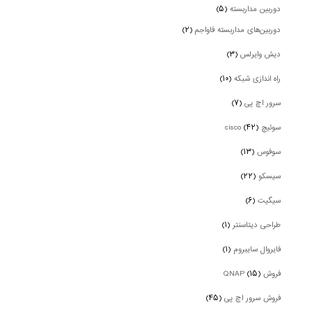
دوربین‌ مداربسته
(۵)
دوربین‌های مداربسته فاواجم
(۲)
دیش وایرلس
(۳)
راه اندازی شبکه
(۱۰)
سرور اچ پی
(۷)
سوئیچ cisco
(۴۲)
سوفوس
(۱۳)
سیسکو
(۲۲)
سیگیت
(۶)
طراحی دیتاسنتر
(۱)
فایروال سایبروم
(۱)
فروش QNAP
(۱۵)
فروش سرور اچ پی
(۴۵)