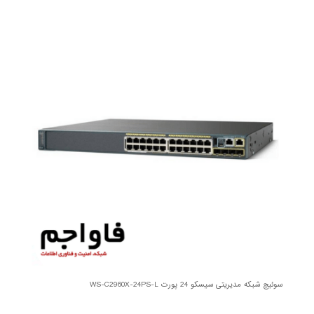
سوئیچ شبکه مدیریتی سیسکو 24 پورت WS-C2960X-24PS-L