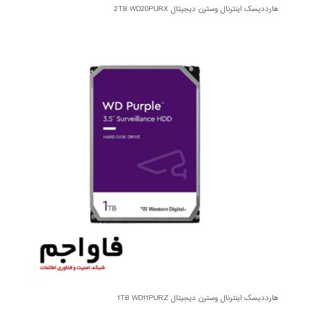
هارددیسک اینترنال وسترن دیجیتال 2TB WD20PURX
هارددیسک اینترنال وسترن دیجیتال 1TB WD11PURZ