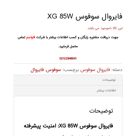
فایروال سوفوس XG 85W
این کالا ناموجود می باشد.
جهت دریافت مشاوره رایگان و کسب اطلاعات بیشتر با شرکت
فاواجم
تماس
حاصل فرمایید.
02122848041
دسته:
فایروال سوفوس
برچسب:
سوفوس
,
فایروال
توضیحات
اطلاعات بیشتر
توضیحات
فایروال سوفوس XG 85W: امنیت پیشرفته