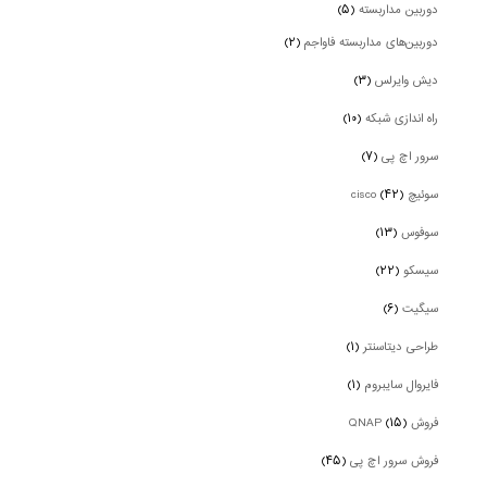
دوربین‌ مداربسته
(۵)
دوربین‌های مداربسته فاواجم
(۲)
دیش وایرلس
(۳)
راه اندازی شبکه
(۱۰)
سرور اچ پی
(۷)
سوئیچ cisco
(۴۲)
سوفوس
(۱۳)
سیسکو
(۲۲)
سیگیت
(۶)
طراحی دیتاسنتر
(۱)
فایروال سایبروم
(۱)
فروش QNAP
(۱۵)
فروش سرور اچ پی
(۴۵)