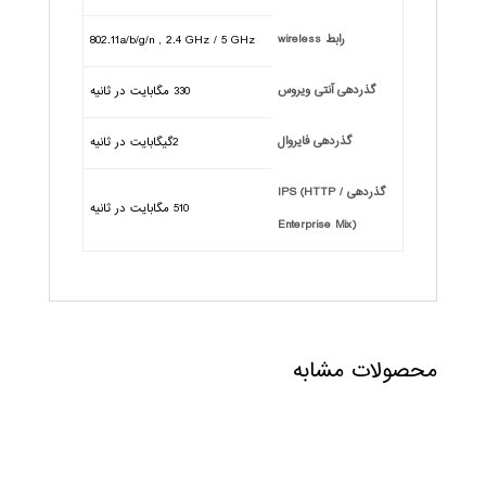
رابط wireless
802.11a/b/g/n , 2.4 GHz / 5 GHz
گذردهی آنتی ویروس
330 مگابایت در ثانیه
گذردهی فایروال
2گیگابایت در ثانیه
گذردهی IPS (HTTP /
510 مگابایت در ثانیه
Enterprise Mix)
محصولات مشابه