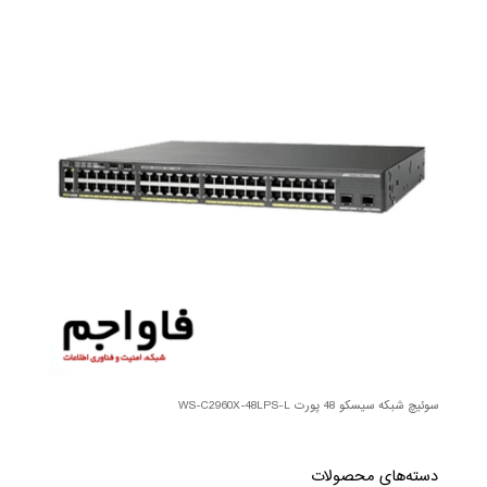
سوئیچ شبکه سیسکو 48 پورت WS-C2960X-48LPS-L
دسته‌های محصولات