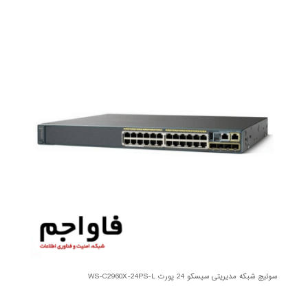
سوئیچ شبکه مدیریتی سیسکو 24 پورت WS-C2960X-24PS-L