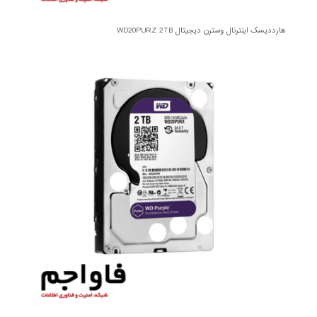
هارددیسک اینترنال وسترن دیجیتال WD20PURZ 2TB