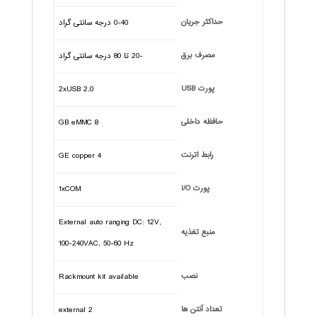
حداکثر جریان
0-40 درجه سانتی گراد
مصرف برق
-20 تا 80 درجه سانتی گراد
پورت USB
2xUSB 2.0
حافظه داخلی
8 GB eMMC
رابط اترنت
4 GE copper
پورت I/O
1xCOM
External auto ranging DC: 12V,
منبع تغذیه
100-240VAC, 50-60 Hz
نصب
Rackmount kit available
تعداد آنتن ها
2 external