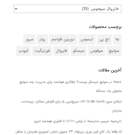
برچسب محصولات
hp
اچ پی
ایسوس
دوربین فاواجم
روتر
سرور
سوئیچ
سوفوس
سیسکو
فایروال
فورتیگیت
کیونپ
آخرین مقالات
Stack در سوئیچ سیسکو چیست؟ راهکاری هوشمند برای مدیریت چند سوئیچ
به‌عنوان یک دستگاه
ارتقای سرور HP DL380 Gen10؛ سریع‌ترین راه برای افزایش عملکرد زیرساخت
سازمان
تاریخچه دوربین مداربسته؛ از اولین CCTV تا فناوری هوشمند امروز
آیا واقعاً یک کابل فیبر نوری می‌تواند ۴۴ میلیون تماس تصویری همزمان را منتقل