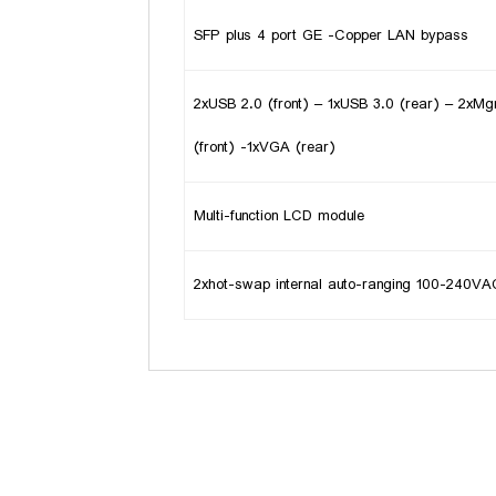
SFP plus 4 port GE -Copper LAN bypass
2xUSB 2.0 (front) – 1xUSB 3.0 (rear) – 2xMg
(front) -1xVGA (rear)
Multi-function LCD module
2xhot-swap internal auto-ranging 100-240V