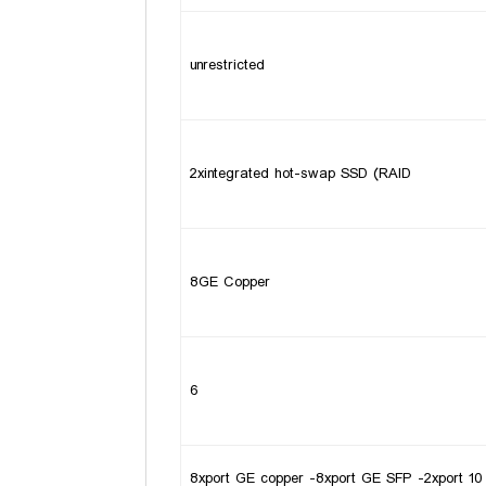
unrestricted
2xintegrated hot-swap SSD (RAID
8GE Copper
6
8xport GE copper -8xport GE SFP -2xport 10