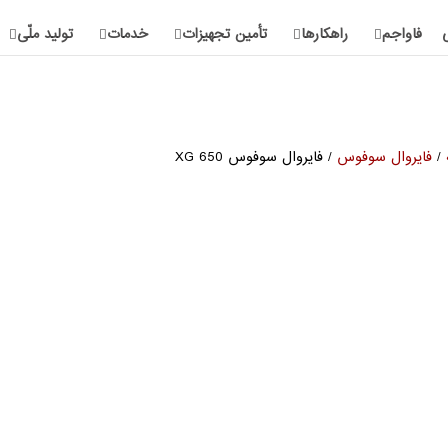
فاواجم
راهکارها
تأمین تجهیزات
خدمات
تولید ملّی
/
فایروال سوفوس
/ فایروال سوفوس XG 650