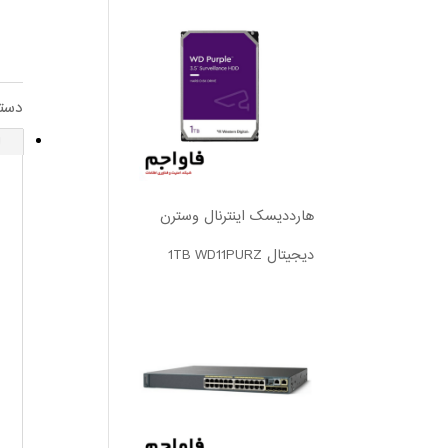
دست
ا
هارددیسک اینترنال وسترن
دیجیتال 1TB WD11PURZ