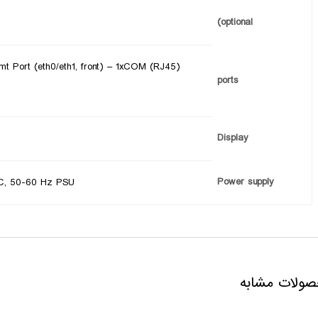
(optional
mt Port (eth0/eth1, front) – 1xCOM (RJ45)
ports
Display
Power supply
AC, 50-60 Hz PSU
ولات مشابه