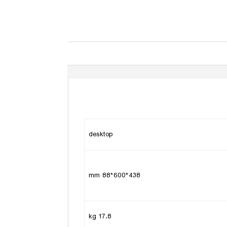
desktop
438*600*88 mm
17.8 kg