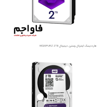
هارددیسک اینترنال وسترن دیجیتال WD20PURZ 2TB