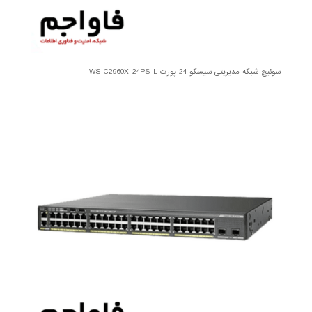
سوئیچ شبکه مدیریتی سیسکو 24 پورت WS-C2960X-24PS-L