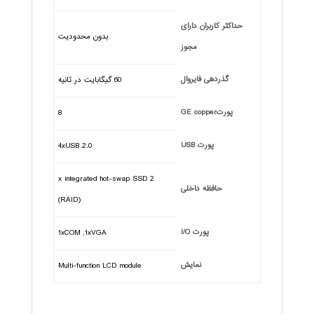
حداکثر کاربران دارای
بدون محدودیت
مجوز
گذردهی فایروال
60 گیگابایت در ثانیه
پورتGE copper
8
پورت USB
4xUSB 2.0
2 x integrated hot-swap SSD
حافظه داخلی
(RAID)
پورت I/O
1xCOM ,1xVGA
نمایش
Multi-function LCD module