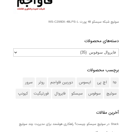
سوئیچ شبکه سیسکو 48 پورت WS-C2960X-48LPS-L
دسته‌های محصولات
برچسب محصولات
hp
اچ پی
ایسوس
دوربین فاواجم
روتر
سرور
سوئیچ
سوفوس
سیسکو
فایروال
فورتیگیت
کیونپ
آخرین مقالات
Stack در سوئیچ سیسکو چیست؟ راهکاری هوشمند برای مدیریت چند سوئیچ