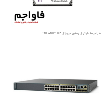
هارددیسک اینترنال وسترن دیجیتال 1TB WD11PURZ