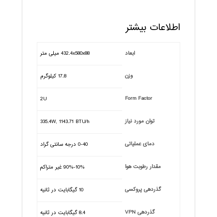
اطلاعات بیشتر
ابعاد
432.4x580x88 میلی متر
وزن
17.8 کیلوگرم
Form Factor
2U
توان مورد نیاز
335.4W, 1143.71 BTU/h
دمای عملیاتی
0-40 درجه سانتی گراد
مقدار رطوبت هوا
10%-90% غیر متراکم
گذردهی پروکسی
10 گیگابایت در ثانیه
گذردهی VPN
8.4 گیگابایت در ثانیه