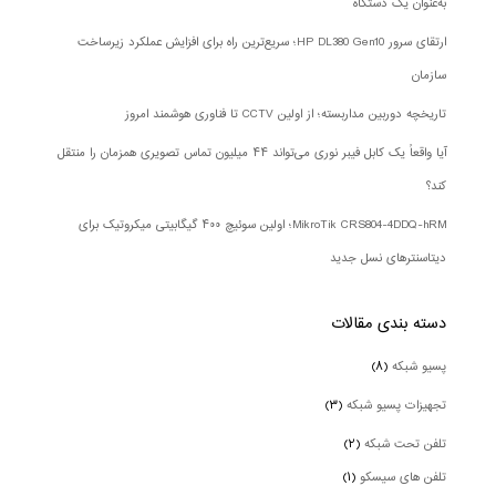
به‌عنوان یک دستگاه
ارتقای سرور HP DL380 Gen10؛ سریع‌ترین راه برای افزایش عملکرد زیرساخت
سازمان
تاریخچه دوربین مداربسته؛ از اولین CCTV تا فناوری هوشمند امروز
آیا واقعاً یک کابل فیبر نوری می‌تواند ۴۴ میلیون تماس تصویری همزمان را منتقل
کند؟
MikroTik CRS804-4DDQ-hRM؛ اولین سوئیچ ۴۰۰ گیگابیتی میکروتیک برای
دیتاسنترهای نسل جدید
دسته بندی‌ مقالات
پسیو شبکه
(۸)
تجهیزات پسیو شبکه
(۳)
تلفن تحت شبکه
(۲)
تلفن های سیسکو
(۱)