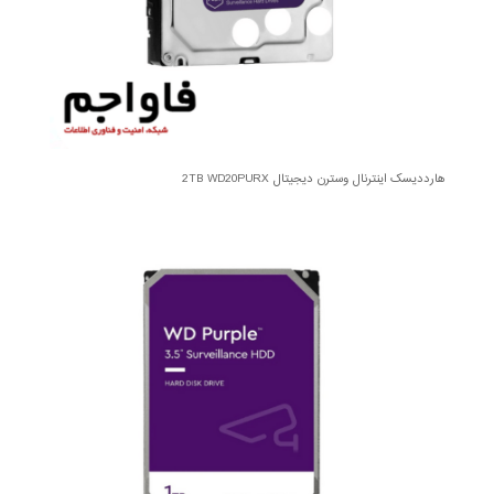
هارددیسک اینترنال وسترن دیجیتال 2TB WD20PURX