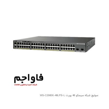
سوئیچ شبکه سیسکو 48 پورت WS-C2960X-48LPS-L