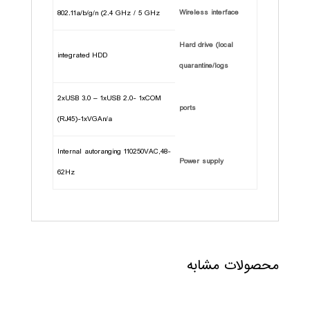
Wireless interface
802.11a/b/g/n (2.4 GHz / 5 GHz
Hard drive (local
integrated HDD
quarantine/logs
2xUSB 3.0 – 1xUSB 2.0- 1xCOM
ports
(RJ45)-1xVGAn/a
Internal autoranging 110250VAC,48-
Power supply
62Hz
محصولات مشابه