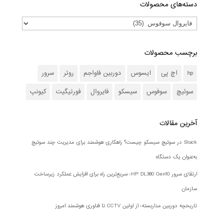
دسته‌های محصولات
برچسب محصولات
hp
اچ پی
ایسوس
دوربین فاواجم
روتر
سرور
سوئیچ
سوفوس
سیسکو
فایروال
فورتیگیت
کیونپ
آخرین مقالات
Stack در سوئیچ سیسکو چیست؟ راهکاری هوشمند برای مدیریت چند سوئیچ
به‌عنوان یک دستگاه
ارتقای سرور HP DL380 Gen10؛ سریع‌ترین راه برای افزایش عملکرد زیرساخت
سازمان
تاریخچه دوربین مداربسته؛ از اولین CCTV تا فناوری هوشمند امروز