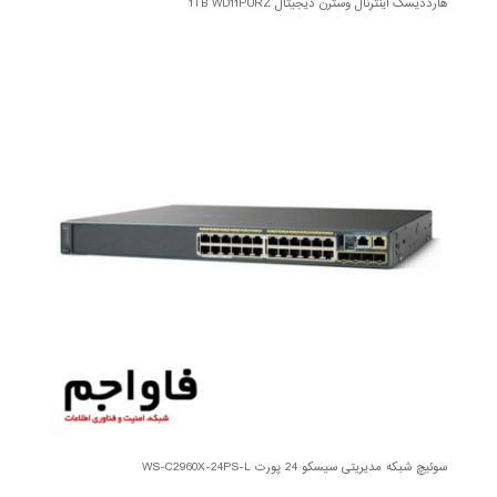
هارددیسک اینترنال وسترن دیجیتال 1TB WD11PURZ
سوئیچ شبکه مدیریتی سیسکو 24 پورت WS-C2960X-24PS-L