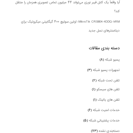
آیا واقعاً یک کابل فیبر نوری می‌تواند ۴۴ میلیون تماس تصویری همزمان را منتقل
کند؟
MikroTik CRS804-4DDQ-hRM؛ اولین سوئیچ ۴۰۰ گیگابیتی میکروتیک برای
دیتاسنترهای نسل جدید
دسته بندی‌ مقالات
پسیو شبکه
(۸)
تجهیزات پسیو شبکه
(۳)
تلفن تحت شبکه
(۲)
تلفن های سیسکو
(۱)
تلفن های یالینک
(۱)
خدمات امنیت شبکه
(۶)
خدمات پشتیبانی شبکه
(۵)
دسته‌بندی نشده
(۷۳)