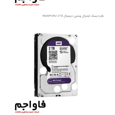
هارددیسک اینترنال وسترن دیجیتال WD20PURZ 2TB