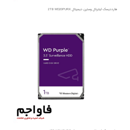
هارددیسک اینترنال وسترن دیجیتال 2TB WD20PURX