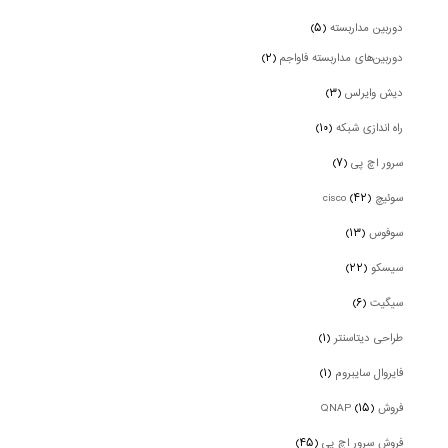
دوربین‌ مداربسته
(۵)
دوربین‌های مداربسته فاواجم
(۲)
دیش وایرلس
(۳)
راه اندازی شبکه
(۱۰)
سرور اچ پی
(۷)
سوئیچ cisco
(۴۲)
سوفوس
(۱۳)
سیسکو
(۲۲)
سیگیت
(۶)
طراحی دیتاسنتر
(۱)
فایروال سایبروم
(۱)
فروش QNAP
(۱۵)
فروش سرور اچ پی
(۴۵)