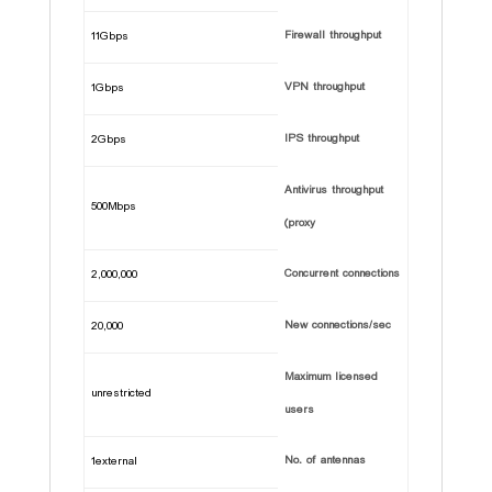
Firewall throughput
11Gbps
VPN throughput
1Gbps
IPS throughput
2Gbps
Antivirus throughput
500Mbps
(proxy
Concurrent connections
2,000,000
New connections/sec
20,000
Maximum licensed
unrestricted
users
No. of antennas
1external