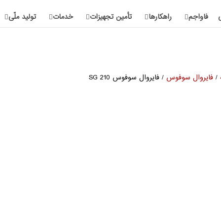
فاواجم
راهکارها
تأمین تجهیزات
خدمات
تولید ملّی
/
فایروال سوفوس
/ فایروال سوفوس SG 210