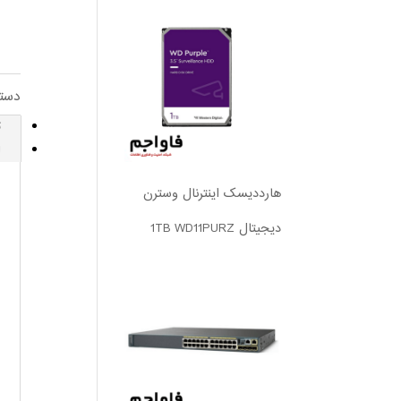
دست
ت
ا
هارددیسک اینترنال وسترن
دیجیتال 1TB WD11PURZ