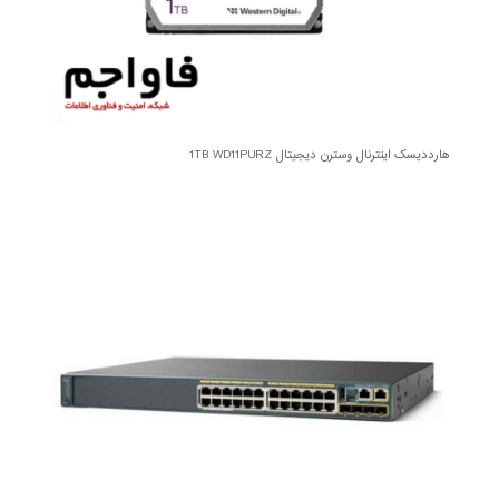
هارددیسک اینترنال وسترن دیجیتال 1TB WD11PURZ