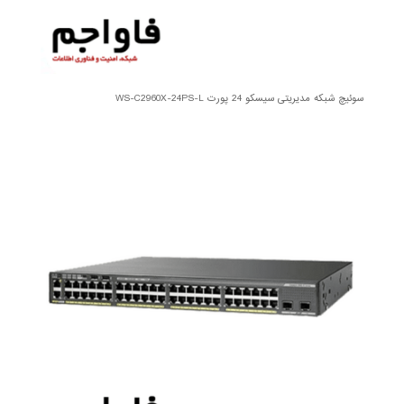
سوئیچ شبکه مدیریتی سیسکو 24 پورت WS-C2960X-24PS-L