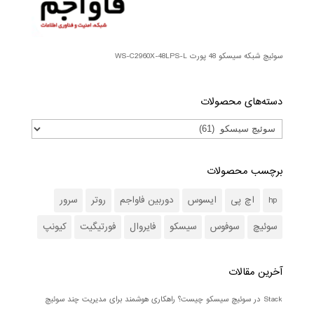
سوئیچ شبکه سیسکو 48 پورت WS-C2960X-48LPS-L
دسته‌های محصولات
برچسب محصولات
hp
اچ پی
ایسوس
دوربین فاواجم
روتر
سرور
سوئیچ
سوفوس
سیسکو
فایروال
فورتیگیت
کیونپ
آخرین مقالات
Stack در سوئیچ سیسکو چیست؟ راهکاری هوشمند برای مدیریت چند سوئیچ