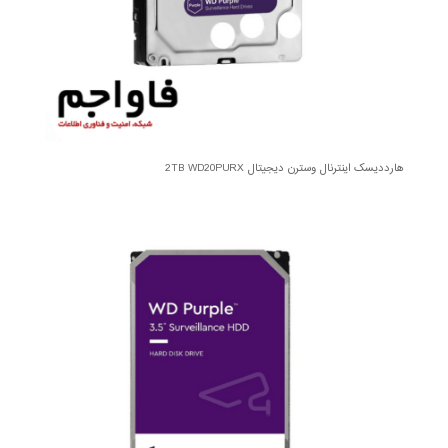
هارددیسک اینترنال وسترن دیجیتال 2TB WD20PURX