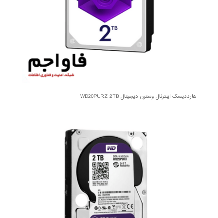
هارددیسک اینترنال وسترن دیجیتال WD20PURZ 2TB