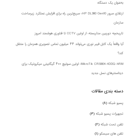
به‌عنوان یک دستگاه
ارتقای سرور HP DL380 Gen10؛ سریع‌ترین راه برای افزایش عملکرد زیرساخت
سازمان
تاریخچه دوربین مداربسته؛ از اولین CCTV تا فناوری هوشمند امروز
آیا واقعاً یک کابل فیبر نوری می‌تواند ۴۴ میلیون تماس تصویری همزمان را منتقل
کند؟
MikroTik CRS804-4DDQ-hRM؛ اولین سوئیچ ۴۰۰ گیگابیتی میکروتیک برای
دیتاسنترهای نسل جدید
دسته بندی‌ مقالات
پسیو شبکه
(۸)
تجهیزات پسیو شبکه
(۳)
تلفن تحت شبکه
(۲)
تلفن های سیسکو
(۱)