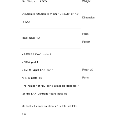
Weight
Net Weight : 13.7KG
842.5mm x 439.5mm x 44mm (1U) 33.17” x 17.3”
Dimension
x 1.73”
Form
Rackmount-1U
Factor
2 x USB 3.2 Gen1 ports
1 x VGA port
Rear I/O
1 x RJ-45 Mgmt LAN port
Ports
4/2 x NIC ports*
* The number of NIC ports available depends
on the LAN Controller card installed.
Up to 3 x Expansion slots + 1 x Internal PIKE
slot