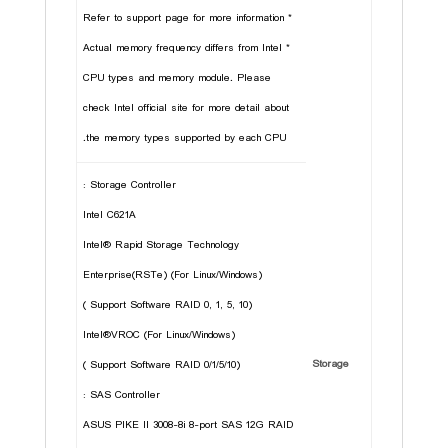
* Refer to support page for more information
* Actual memory frequency differs from Intel
CPU types and memory module. Please
check Intel official site for more detail about
the memory types supported by each CPU.
Storage Controller :
Intel C621A
Intel® Rapid Storage Technology
Enterprise(RSTe) (For Linux/Windows)
(Support Software RAID 0, 1, 5, 10 )
Intel®VROC (For Linux/Windows)
Storage
(Support Software RAID 0/1/5/10 )
SAS Controller :
ASUS PIKE II 3008-8i 8-port SAS 12G RAID