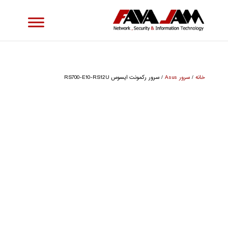
خانه
/
سرور Asus
/ سرور رکمونت ایسوس RS700-E10-RS12U