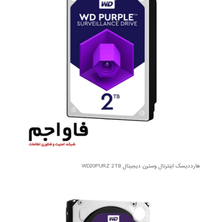
هارددیسک اینترنال وسترن دیجیتال WD20PURZ 2TB