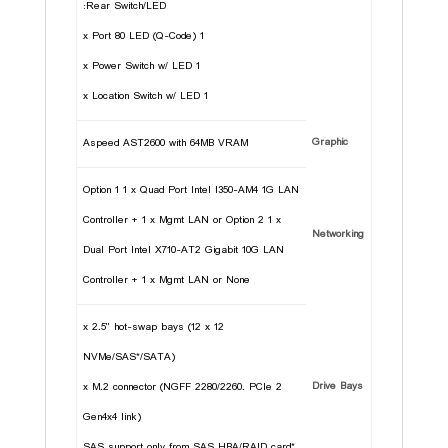
Rear Switch/LED:
1 x Port 80 LED (Q-Code)
1 x Power Switch w/ LED
1 x Location Switch w/ LED
Graphic
Aspeed AST2600 with 64MB VRAM
Option 1 1 x Quad Port Intel I350-AM4 1G LAN
Controller + 1 x Mgmt LAN or Option 2 1 x
Networking
Dual Port Intel X710-AT2 Gigabit 10G LAN
Controller + 1 x Mgmt LAN or None
12 x 2.5" hot-swap bays (12 x
NVMe/SAS*/SATA)
Drive Bays
2 x M.2 connector (NGFF 2280/2260. PCIe
Gen4x4 link)
*SAS support only from SAS HBA/RAID card