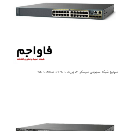
سوئیچ شبکه مدیریتی سیسکو 24 پورت WS-C2960X-24PS-L