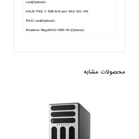
card(Optional)
ASUS PIKE II 3108-8i 8-port SAS 12G HW
RAID card(Optional)
Broadcom MegaRAID 9560-16i (Optional)
محصولات مشابه