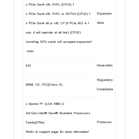
1 x PCIe Gen4 x16, FHFL (CPU1)
Expansion
1 x PCIe Gen4 x16, FHFL or OCP3.0 (CPU2)
Slots
1 x PCIe Gen4 x8 or x16, LP (if PCIe M.2 in
use, it will operate at x8 link) (CPU2)
*Installing GPU cards will occupied expansion
slots.
Generation
E10
Regulatory
BSMI, CE, FCC(Class A)
Compliance
2 x Socket P+ (LGA 4189)
3rd Gen Intel® Xeon® Scalable Processors
Processor
Family(270w)
*Refer to support page for more information