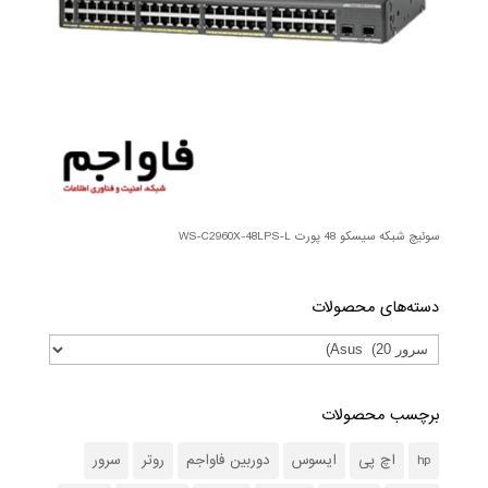
سوئیچ شبکه سیسکو 48 پورت WS-C2960X-48LPS-L
دسته‌های محصولات
برچسب محصولات
hp
اچ پی
ایسوس
دوربین فاواجم
روتر
سرور