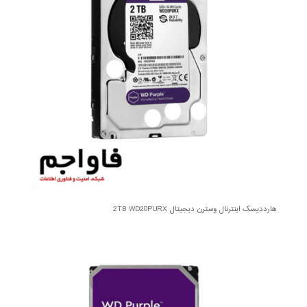
هارددیسک اینترنال وسترن دیجیتال 2TB WD20PURX