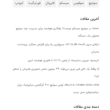
سوئیچ
سوفوس
سیسکو
فایروال
فورتیگیت
کیونپ
آخرین مقالات
Stack در سوئیچ سیسکو چیست؟ راهکاری هوشمند برای مدیریت چند سوئیچ
به‌عنوان یک دستگاه
ارتقای سرور HP DL380 Gen10؛ سریع‌ترین راه برای افزایش عملکرد زیرساخت
سازمان
تاریخچه دوربین مداربسته؛ از اولین CCTV تا فناوری هوشمند امروز
آیا واقعاً یک کابل فیبر نوری می‌تواند ۴۴ میلیون تماس تصویری همزمان را منتقل
کند؟
MikroTik CRS804-4DDQ-hRM؛ اولین سوئیچ ۴۰۰ گیگابیتی میکروتیک برای
دیتاسنترهای نسل جدید
دسته بندی‌ مقالات