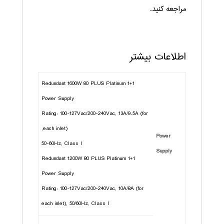
مراجعه کنید.
اطلاعات بیشتر
1+1 Redundant 1600W 80 PLUS Platinum
Power Supply
Rating: 100-127Vac/200-240Vac, 13A/9.5A (for
each inlet),
Power
50-60Hz, Class I
Supply
1+1 Redundant 1200W 80 PLUS Platinum
Power Supply
Rating: 100-127Vac/200-240Vac, 10A/8A (for
each inlet), 50/60Hz, Class I