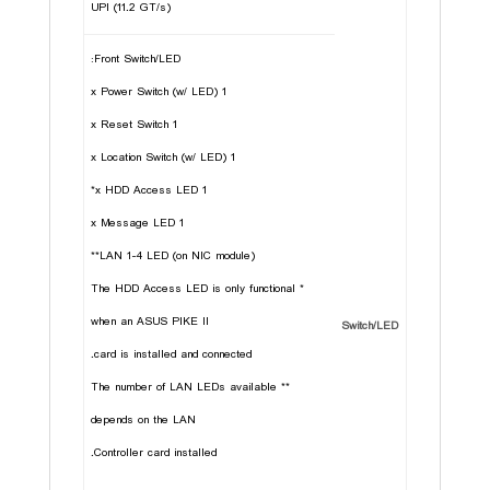
UPI (11.2 GT/s)
Front Switch/LED:
1 x Power Switch (w/ LED)
1 x Reset Switch
1 x Location Switch (w/ LED)
1 x HDD Access LED*
1 x Message LED
LAN 1-4 LED (on NIC module)**
* The HDD Access LED is only functional
when an ASUS PIKE II
Switch/LED
card is installed and connected.
** The number of LAN LEDs available
depends on the LAN
Controller card installed.