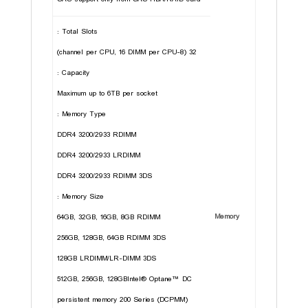
Total Slots :
32 (8-channel per CPU, 16 DIMM per CPU)
Capacity :
Maximum up to 6TB per socket
Memory Type :
DDR4 3200/2933 RDIMM
DDR4 3200/2933 LRDIMM
DDR4 3200/2933 RDIMM 3DS
Memory Size :
Memory
64GB, 32GB, 16GB, 8GB RDIMM
256GB, 128GB, 64GB RDIMM 3DS
128GB LRDIMM/LR-DIMM 3DS
512GB, 256GB, 128GBIntel® Optane™ DC
persistent memory 200 Series (DCPMM)