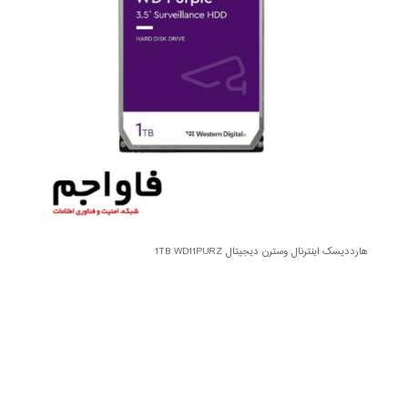
هارددیسک اینترنال وسترن دیجیتال 1TB WD11PURZ