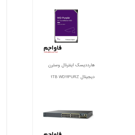
هارددیسک اینترنال وسترن
دیجیتال 1TB WD11PURZ