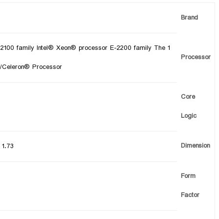
Brand
E-2100 family Intel® Xeon® processor E-2200 family The
Processor
®/Celeron® Processor
Core
Logic
Dimension
1.73"
Form
Factor