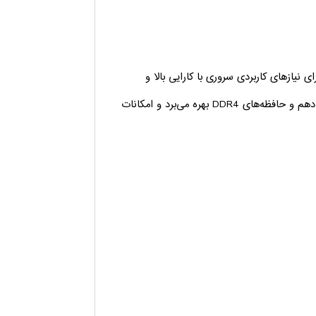
ASUS RS100-E10-PI2 یک سرور ۱U است که برای نیازهای کاربردی سروری با کارایی بالا و
فشرده طراحی شده است. این سرور از پردازنده‌های Intel® Xeon® E نسل دهم و حافظه‌های DDR4 بهره می‌برد و امکانات