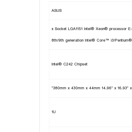
ASUS
1 x Socket LGA1151 Intel® Xeon® processor 
8th/9th generation Intel® Core™ i3/Pentium
Intel® C242 Chipset
380mm x 430mm x 44mm 14.96" x 16.93" x 
1U