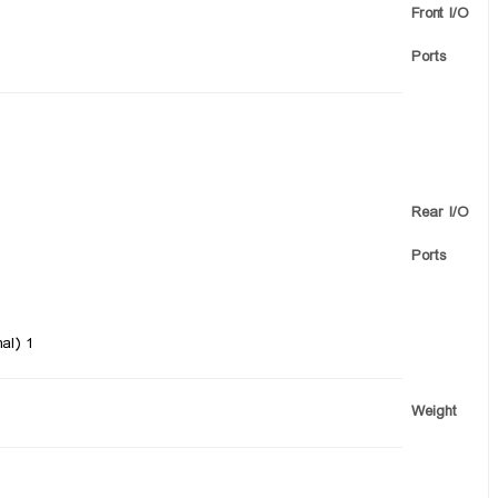
Front I/O
Ports
Rear I/O
Ports
1 x RJ-45 ports (One for ASMB9-iKVM)(Optional)
Weight