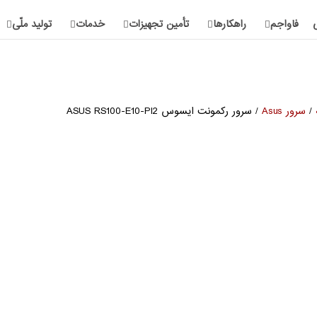
فاواجم
راهکارها
تأمین تجهیزات
خدمات
تولید ملّی
/
سرور Asus
/ سرور رکمونت ایسوس ASUS RS100-E10-PI2