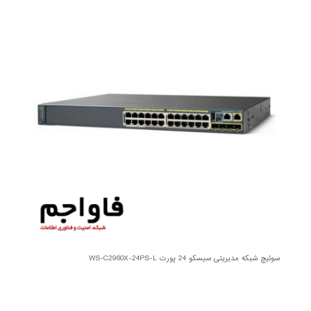
سوئیچ شبکه مدیریتی سیسکو 24 پورت WS-C2960X-24PS-L