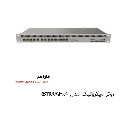
روتر میکروتیک مدل RB1100AHx4