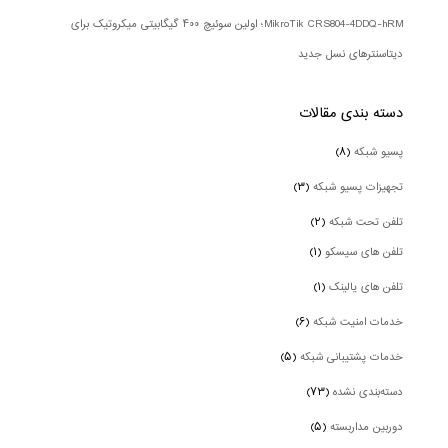
MikroTik CRS804-4DDQ-hRM؛ اولین سوئیچ ۴۰۰ گیگابیتی میکروتیک برای
دیتاسنترهای نسل جدید
دسته بندی‌ مقالات
پسیو شبکه
(۸)
تجهیزات پسیو شبکه
(۳)
تلفن تحت شبکه
(۲)
تلفن های سیسکو
(۱)
تلفن های یالینک
(۱)
خدمات امنیت شبکه
(۶)
خدمات پشتیبانی شبکه
(۵)
دسته‌بندی نشده
(۷۳)
دوربین‌ مداربسته
(۵)