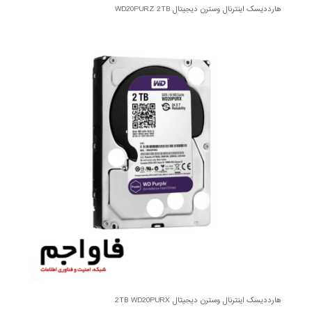
هارددیسک اینترنال وسترن دیجیتال WD20PURZ 2TB
هارددیسک اینترنال وسترن دیجیتال 2TB WD20PURX