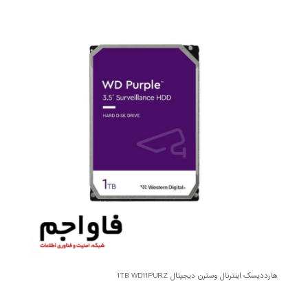
هارددیسک اینترنال وسترن دیجیتال 1TB WD11PURZ