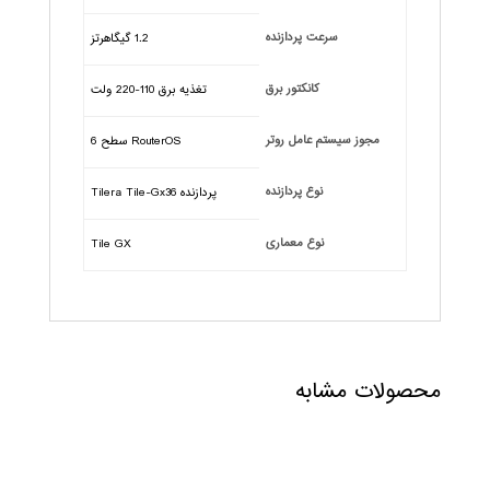
سرعت پردازنده
1.2 گیگاهرتز
کانکتور برق
تغذیه برق 110-220 ولت
مجوز سیستم عامل روتر
RouterOS سطح 6
نوع پردازنده
پردازنده Tilera Tile-Gx36
نوع معماری
Tile GX
محصولات مشابه