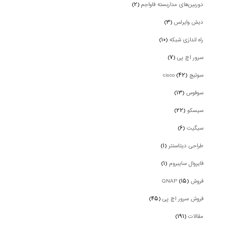
دوربین‌های مداربسته فاواجم
(۲)
دیش وایرلس
(۳)
راه اندازی شبکه
(۱۰)
سرور اچ پی
(۷)
سوئیچ cisco
(۴۲)
سوفوس
(۱۳)
سیسکو
(۲۲)
سیگیت
(۶)
طراحی دیتاسنتر
(۱)
فایروال سایبروم
(۱)
فروش QNAP
(۱۵)
فروش سرور اچ پی
(۴۵)
مقالات
(۱۹۱)