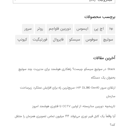
برچسب محصولات
hp
اچ پی
ایسوس
دوربین فاواجم
روتر
سرور
سوئیچ
سوفوس
سیسکو
فایروال
فورتیگیت
کیونپ
آخرین مقالات
Stack در سوئیچ سیسکو چیست؟ راهکاری هوشمند برای مدیریت چند سوئیچ
به‌عنوان یک دستگاه
ارتقای سرور HP DL380 Gen10؛ سریع‌ترین راه برای افزایش عملکرد زیرساخت
سازمان
تاریخچه دوربین مداربسته؛ از اولین CCTV تا فناوری هوشمند امروز
آیا واقعاً یک کابل فیبر نوری می‌تواند ۴۴ میلیون تماس تصویری همزمان را منتقل
کند؟