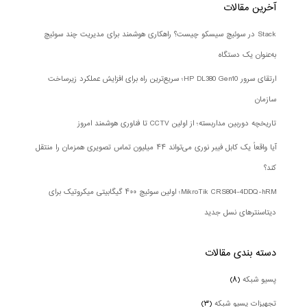
آخرین مقالات
Stack در سوئیچ سیسکو چیست؟ راهکاری هوشمند برای مدیریت چند سوئیچ
به‌عنوان یک دستگاه
ارتقای سرور HP DL380 Gen10؛ سریع‌ترین راه برای افزایش عملکرد زیرساخت
سازمان
تاریخچه دوربین مداربسته؛ از اولین CCTV تا فناوری هوشمند امروز
آیا واقعاً یک کابل فیبر نوری می‌تواند ۴۴ میلیون تماس تصویری همزمان را منتقل
کند؟
MikroTik CRS804-4DDQ-hRM؛ اولین سوئیچ ۴۰۰ گیگابیتی میکروتیک برای
دیتاسنترهای نسل جدید
دسته بندی‌ مقالات
پسیو شبکه
(۸)
تجهیزات پسیو شبکه
(۳)