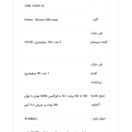
:
USB, HDD1~8
کلید :
Power, Reset,USB copy
فن خنک
کننده سیستم
2 عدد 120 میلیمتری 12VDC
:
فن خنک
کننده
1 عدد 60 میلیمتری
پردازنده:
منبع تغذیه
100 تا 240 ولت AC با فرکانس 50/60 هرتز با توان
آداپتور:
250 وات و جریان 3.5 آمپر
میزان نویز :
19.6db(A)