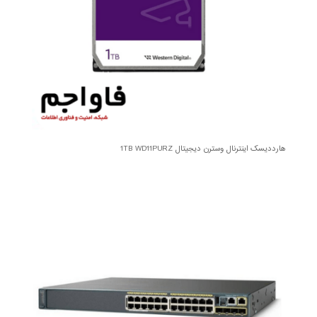
هارددیسک اینترنال وسترن دیجیتال 1TB WD11PURZ