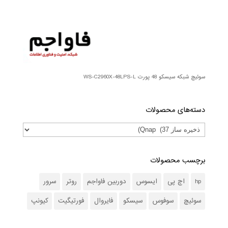
سوئیچ شبکه سیسکو 48 پورت WS-C2960X-48LPS-L
دسته‌های محصولات
برچسب محصولات
hp
اچ پی
ایسوس
دوربین فاواجم
روتر
سرور
سوئیچ
سوفوس
سیسکو
فایروال
فورتیگیت
کیونپ