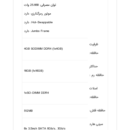
توان مصرفی: 25.668 وات
موتور رمزگذاری: دارد
Hot-Swappable: دارد
Jumbo Frame: دارد
ظرفیت
4GB SODIMM DDR4 (1x4GB)
حافظه:
حداکثر
16GB (1x16GB)
حافظه رم :
اسلات
1xSO-DIMM DDR4
حافظه:
حافظه فلش:
512MB
سینی هارد
8x 3.5inch SATA 6Gb/s, 3Gb/s