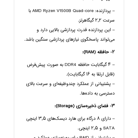
– پردازنده: AMD Ryzen V1500B Quad-core با
سرعت ۲٫۲ گیگاهرتز.
– این پردازنده قدرت پردازشی بالایی دارد و
می‌تواند پاسخگوی نیازهای پردازشی سنگین باشد.
۲- حافظه (RAM):
– ۴ گیگابایت حافظه DDR4 به صورت پیش‌فرض
(قابل ارتقا به ۱۶ گیگابایت).
– پشتیبانی از عملکرد چندوظیفه‌ای و سرعت بالای
دسترسی به داده‌ها.
۳- فضای ذخیره‌سازی (Storage):
– دارای ۸ درگاه برای هارد دیسک‌های ۳٫۵ اینچی
SATA و ۲٫۵ اینچی.
– پشتیبانی از RAID برای بهینه‌سازی عملکرد و