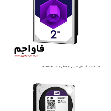
هارددیسک اینترنال وسترن دیجیتال WD20PURZ 2TB