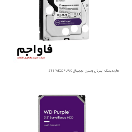
هارددیسک اینترنال وسترن دیجیتال 2TB WD20PURX