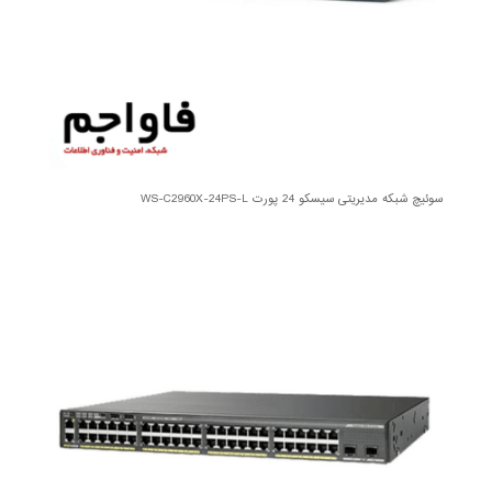
سوئیچ شبکه مدیریتی سیسکو 24 پورت WS-C2960X-24PS-L