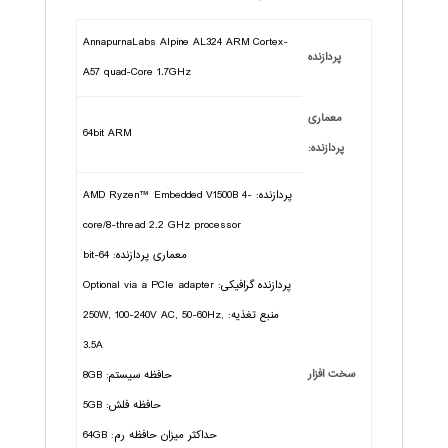
AnnapurnaLabs Alpine AL324 ARM Cortex-
پردازنده
A57 quad-Core 1.7GHz
معماری
64bit ARM
پردازنده:
پردازنده: AMD Ryzen™ Embedded V1500B 4-
core/8-thread 2.2 GHz processor
معماری پردازنده: 64-bit
پردازنده گرافیکی: Optional via a PCIe adapter
منبع تغذیه: 250W, 100-240V AC, 50-60Hz,
3.5A
سخت افزار
حافظه سیستم: 8GB
حافظه فلش: 5GB
حداکثر میزان حافظه رم: 64GB