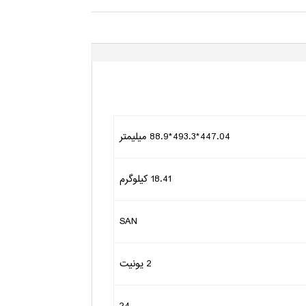
447.04*493.3*88.9 میلیمتر
18.41 کیلوگرم
SAN
2 یونیت