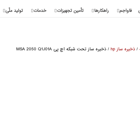
فاواجم
راهکارها
تأمین تجهیزات
خدمات
تولید ملّی
/
ذخیره ساز hp
/ ذخیره ساز تحت شبکه اچ پی MSA 2050 Q1J01A