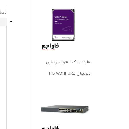
دست
ا
هارددیسک اینترنال وسترن
دیجیتال 1TB WD11PURZ