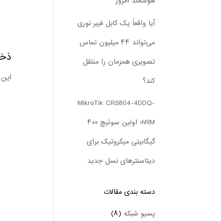
هوشمند امروز
آیا واقعاً یک کابل فیبر نوری
می‌تواند ۴۴ میلیون تماس
ذخیر
تصویری همزمان را منتقل
این 
کند؟
MikroTik CRS804-4DDQ-
hRM؛ اولین سوئیچ ۴۰۰
گیگابیتی میکروتیک برای
دیتاسنترهای نسل جدید
دسته بندی‌ مقالات
پسیو شبکه
(۸)