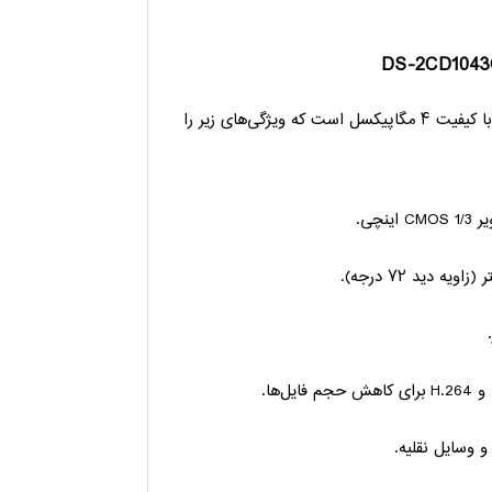
دوربین مداربسته IP بولت هایک ویژن مدل DS-2CD1043G0-I یک دوربین با کیفیت ۴ مگاپیکسل است که ویژگی‌های زیر را
وسایل نقلیه.