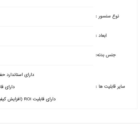
نوع سنسور :
ابعاد :
جنس بدنه:
دارای استاندارد حفاظتی IP67, IK10 (مقاوم در برابر 
سایر قابلیت ها :
دارای قابلیت 3D DNR (کاهش نوی
دارای قابلیت ROI (افزایش کیفیت تصویر دلخواه و استفاده بهینه از پهنای باند)