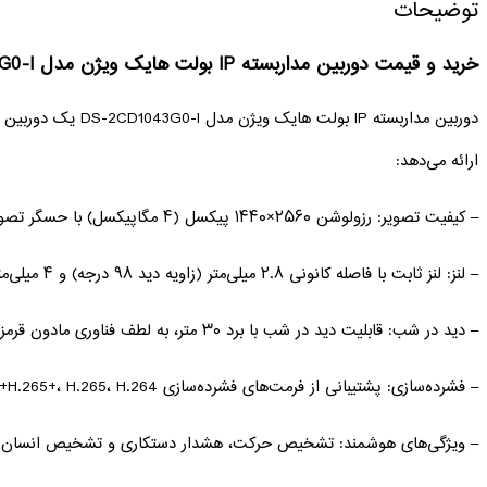
توضیحات
خرید و قیمت دوربین مداربسته IP بولت هایک ویژن مدل DS-2CD1043G0-I
ارائه می‌دهد:
– کیفیت تصویر: رزولوشن ۲۵۶۰×۱۴۴۰ پیکسل (۴ مگاپیکسل) با حسگر تصویر CMOS 1/3 اینچی.
– لنز: لنز ثابت با فاصله کانونی ۲.۸ میلی‌متر (زاویه دید ۹۸ درجه) و ۴ میلی‌متر (زاویه دید ۷۲ درجه).
– دید در شب: قابلیت دید در شب با برد ۳۰ متر، به لطف فناوری مادون قرمز.
– فشرده‌سازی: پشتیبانی از فرمت‌های فشرده‌سازی H.265+، H.265، H.264+ و H.264 برای کاهش حجم فایل‌ها.
– ویژگی‌های هوشمند: تشخیص حرکت، هشدار دستکاری و تشخیص انسان و 