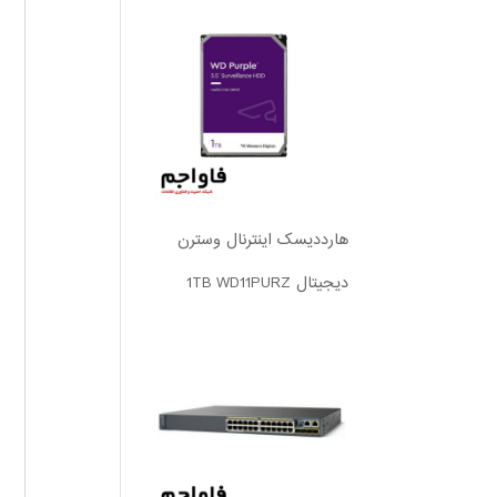
هارددیسک اینترنال وسترن
دیجیتال 1TB WD11PURZ