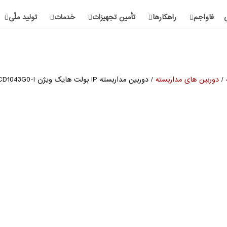
فاواجم
راهکارها
تأمین تجهیزات
خدمات
تولید ملّی
/
دوربین های مداربسته
/ دوربین مداربسته IP بولت هایک ویژن DS-2CD1043G0-I