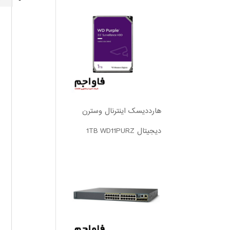
هارددیسک اینترنال وسترن
دیجیتال 1TB WD11PURZ