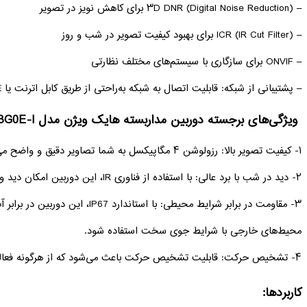
– ۳D DNR (Digital Noise Reduction) برای کاهش نویز در تصویر
– ICR (IR Cut Filter) برای بهبود کیفیت تصویر در شب و روز
– ONVIF برای سازگاری با سیستم‌های مختلف نظارتی
– پشتیبانی از شبکه: قابلیت اتصال به شبکه به‌راحتی از طریق کابل اترنت یا POE
ویژگی‌های برجسته دوربین مداربسته هایک ویژن مدل DS-2CD1143G0E-I
۱- کیفیت تصویر بالا: رزولوشن ۴ مگاپیکسل به شما تصاویر دقیق و واضح می‌دهد.
۲- دید در شب با برد عالی: با استفاده از فناوری IR، این دوربین امکان دید واضح در شب تا فاصله ۳۰ متر را فراهم می‌کند.
۳- مقاومت در برابر شرایط محیطی: با استان
محیط‌های خارجی با شرایط جوی سخت استفاده شود.
۴- تشخیص حرکت: قابلیت تشخیص حرکت باعث می‌شود که از هرگونه فعالیت مشکوک به‌موقع مطلع شوید.
کاربردها: