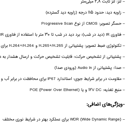
– لنز: لنز ثابت ۲٫۸ میلی‌متر
– زاویه دید: حدود ۱۱۵ درجه (زاویه دید گسترده)
– حسگر تصویر: CMOS از نوع Progressive Scan
– فناوری IR (دید در شب): برد دید در شب تا ۳۰ متر با استفاده از فناوری IR
– تکنولوژی ضبط تصویر: پشتیبانی از H.265+/H.265 و H.264+/H.264 برای فشرده‌سازی و کاهش حجم فایل‌های تصویری
– پشتیبانی از تشخیص حرکت: قابلیت تشخیص حرکت و ارسال هشدار به د
– صدا: پشتیبانی از Audio In (ورودی صدا)
– مقاومت در برابر شرایط جوی: استاندارد IP67 برای محافظت در برابر آب و گرد و غبار
– منبع تغذیه: ۱۲V DC و یا POE (Power Over Ethernet)
-ویژگی‌های اضافی:
– WDR (Wide Dynamic Range) برای عملکرد بهتر در شرایط نوری مختلف