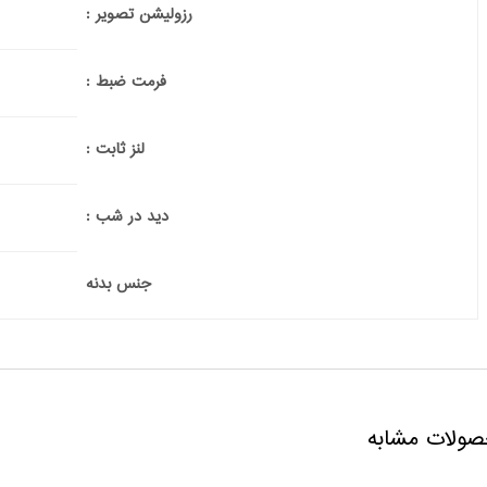
رزولیشن تصویر :
فرمت ضبط :
لنز ثابت :
دید در شب :
جنس بدنه
ولات مشابه