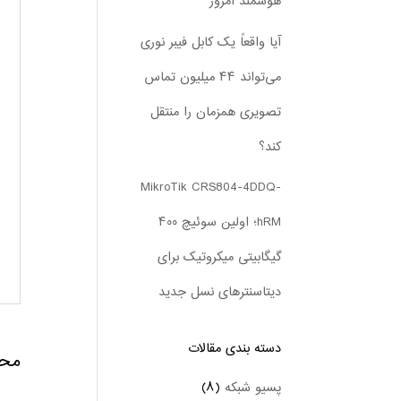
هوشمند امروز
آیا واقعاً یک کابل فیبر نوری
می‌تواند ۴۴ میلیون تماس
تصویری همزمان را منتقل
کند؟
MikroTik CRS804-4DDQ-
hRM؛ اولین سوئیچ ۴۰۰
گیگابیتی میکروتیک برای
دیتاسنترهای نسل جدید
دسته بندی‌ مقالات
محص
پسیو شبکه
(۸)