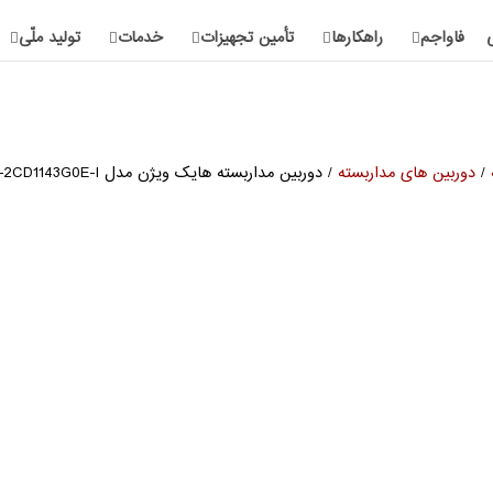
فاواجم
راهکارها
تأمین تجهیزات
خدمات
تولید ملّی
/
دوربین های مداربسته
/ دوربین مداربسته هایک ویژن مدل DS-2CD1143G0E-I