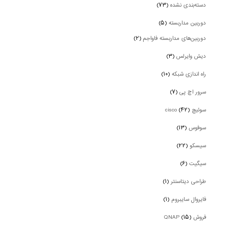
دسته‌بندی نشده
(۷۳)
دوربین‌ مداربسته
(۵)
دوربین‌های مداربسته فاواجم
(۲)
دیش وایرلس
(۳)
راه اندازی شبکه
(۱۰)
سرور اچ پی
(۷)
سوئیچ cisco
(۴۲)
سوفوس
(۱۳)
سیسکو
(۲۲)
سیگیت
(۶)
طراحی دیتاسنتر
(۱)
فایروال سایبروم
(۱)
فروش QNAP
(۱۵)