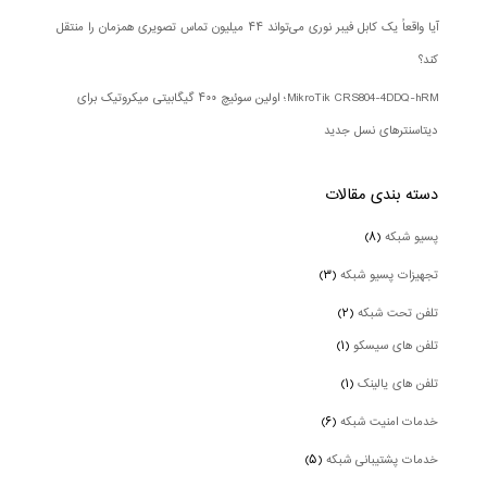
آیا واقعاً یک کابل فیبر نوری می‌تواند ۴۴ میلیون تماس تصویری همزمان را منتقل
کند؟
MikroTik CRS804-4DDQ-hRM؛ اولین سوئیچ ۴۰۰ گیگابیتی میکروتیک برای
دیتاسنترهای نسل جدید
دسته بندی‌ مقالات
پسیو شبکه
(۸)
تجهیزات پسیو شبکه
(۳)
تلفن تحت شبکه
(۲)
تلفن های سیسکو
(۱)
تلفن های یالینک
(۱)
خدمات امنیت شبکه
(۶)
خدمات پشتیبانی شبکه
(۵)