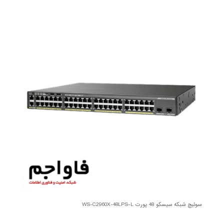
سوئیچ شبکه سیسکو 48 پورت WS-C2960X-48LPS-L