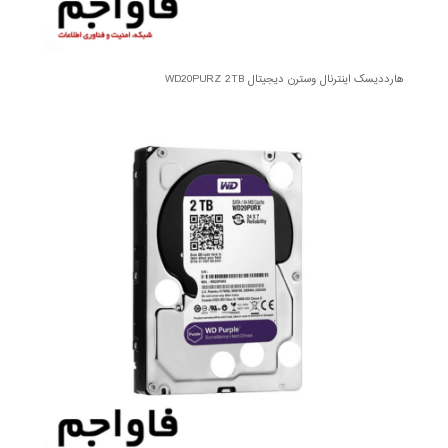
هارددیسک اینترنال وسترن دیجیتال WD20PURZ 2TB