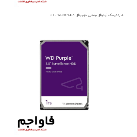
هارددیسک اینترنال وسترن دیجیتال 2TB WD20PURX