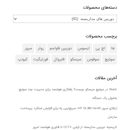
دسته‌های محصولات
برچسب محصولات
hp
اچ پی
ایسوس
دوربین فاواجم
روتر
سرور
سوئیچ
سوفوس
سیسکو
فایروال
فورتیگیت
کیونپ
آخرین مقالات
Stack در سوئیچ سیسکو چیست؟ راهکاری هوشمند برای مدیریت چند سوئیچ
به‌عنوان یک دستگاه
ارتقای سرور HP DL380 Gen10؛ سریع‌ترین راه برای افزایش عملکرد زیرساخت
سازمان
تاریخچه دوربین مداربسته؛ از اولین CCTV تا فناوری هوشمند امروز