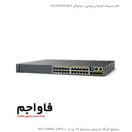
هارددیسک اینترنال وسترن دیجیتال 1TB WD11PURZ
سوئیچ شبکه مدیریتی سیسکو 24 پورت WS-C2960X-24PS-L