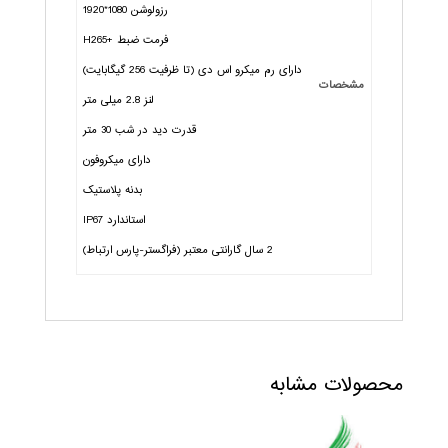
رزولوشن 1080*1920
فرمت ضبط +H265
دارای رم میکرو اس دی (تا ظرفیت 256 گیگابایت)
مشخصات
لنز 2.8 میلی متر
قدرت دید در شب 30 متر
دارای میکروفون
بدنه پلاستیک
استاندارد IP67
2 سال گارانتی معتبر (فراگستر-پارس ارتباط)
محصولات مشابه