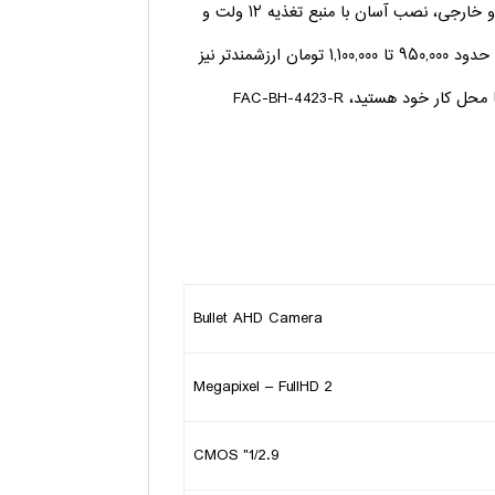
این دوربین مداربسته فاواجم با طراحی مقاوم برای استفاده در فضای داخلی و خارجی، نصب آسان با منبع تغذیه ۱۲ ولت و
اقلام همراه (پیچ و رول‌پلاک) ارائه می‌شود. همه این مزایا با قیمت اقتصادی حدود ۹۵۰,۰۰۰ تا ۱,۱۰۰,۰۰۰ تومان ارزشمندتر نیز
می‌شوند. اگر به دنبال یک راهکار مقرون‌به‌صرفه اما با امکانات بالا برای خانه یا محل کار خود هستید، FAC-BH-4423-R
Bullet AHD Camera
2 Megapixel – FullHD
1/2.9" CMOS