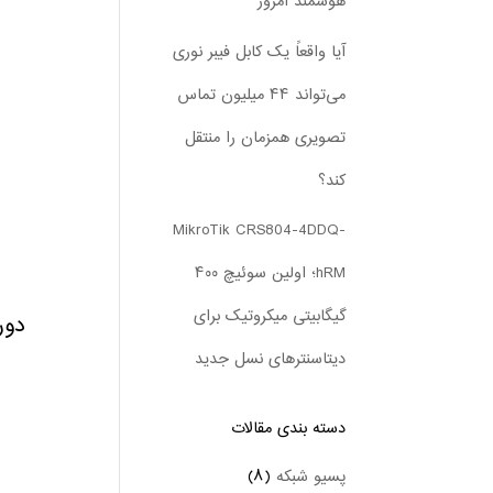
هوشمند امروز
آیا واقعاً یک کابل فیبر نوری
می‌تواند ۴۴ میلیون تماس
تصویری همزمان را منتقل
کند؟
MikroTik CRS804-4DDQ-
hRM؛ اولین سوئیچ ۴۰۰
گیگابیتی میکروتیک برای
دوربین ۲ مگاپیکسلی 
دیتاسنترهای نسل جدید
دسته بندی‌ مقالات
پسیو شبکه
(۸)