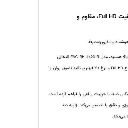
دوربین مداربسته فاواجم مدل FAC-BH-4423-R | کیفیت Full HD، مقاوم و
با عملکرد هوشمند و کیفیت تصویر بالا هستید، مدل FAC-BH-4423-R انتخابی
هوشمندانه برای شماست. این دوربین با سنسور CMOS دو مگاپیکسلی، وضوح Full HD و نرخ ۳۰ فریم بر ثانیه تصویر روان و
 مگاپیکسلی، امکان ضبط با جزییات واقعی را فراهم کرده است.
روزی و دقیق را تضمین می‌کند. زاویه دید
 می‌دهد.