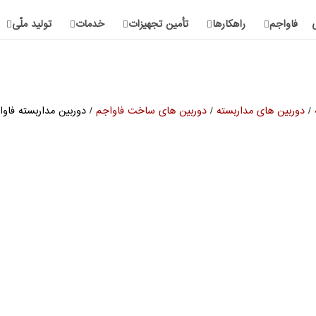
فاواجم
راهکارها
تأمین تجهیزات
خدمات
تولید ملّی
/
دوربین های مداربسته
/
دوربین های ساخت فاواجم
/ دوربین مداربسته فاواجم H-4423-R