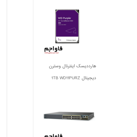
هارددیسک اینترنال وسترن
دیجیتال 1TB WD11PURZ