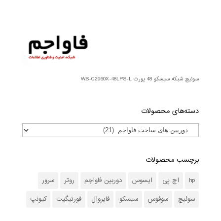
سوئیچ شبکه سیسکو 48 پورت WS-C2960X-48LPS-L
دسته‌های محصولات
برچسب محصولات
hp
اچ پی
ایسوس
دوربین فاواجم
روتر
سرور
سوئیچ
سوفوس
سیسکو
فایروال
فورتیگیت
کیونپ