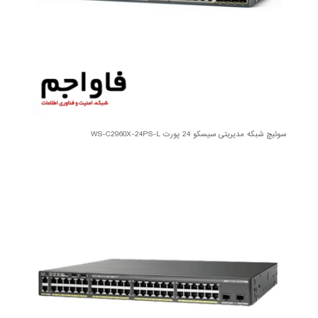
سوئیچ شبکه مدیریتی سیسکو 24 پورت WS-C2960X-24PS-L