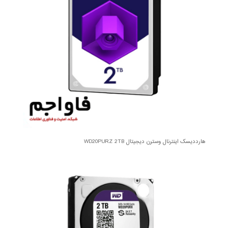
هارددیسک اینترنال وسترن دیجیتال WD20PURZ 2TB