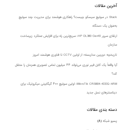
آخرین مقالات
Stack در سوئیچ سیسکو چیست؟ راهکاری هوشمند برای مدیریت چند سوئیچ
به‌عنوان یک دستگاه
ارتقای سرور HP DL380 Gen10؛ سریع‌ترین راه برای افزایش عملکرد زیرساخت
سازمان
تاریخچه دوربین مداربسته؛ از اولین CCTV تا فناوری هوشمند امروز
آیا واقعاً یک کابل فیبر نوری می‌تواند ۴۴ میلیون تماس تصویری همزمان را منتقل
کند؟
MikroTik CRS804-4DDQ-hRM؛ اولین سوئیچ ۴۰۰ گیگابیتی میکروتیک برای
دیتاسنترهای نسل جدید
دسته بندی‌ مقالات
پسیو شبکه
(۸)