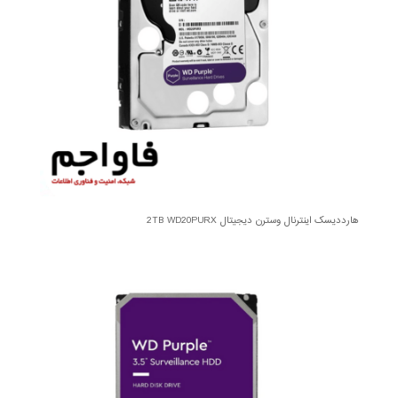
هارددیسک اینترنال وسترن دیجیتال 2TB WD20PURX