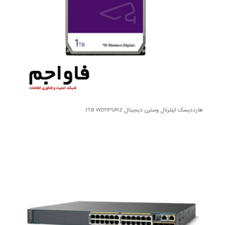
هارددیسک اینترنال وسترن دیجیتال 1TB WD11PURZ