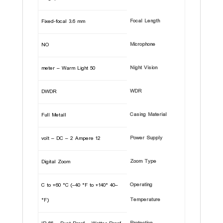
Focal Length
Fixed-focal 3.6 mm
Microphone
NO
Night Vision
50 meter – Warm Light
WDR
DWDR
Casing Material
Full Metall
Power Supply
12 volt – DC – 2 Ampere
Zoom Type
Digital Zoom
Operating
–40 °C to +60 °C (–40 °F to +140
Temperature
°F)