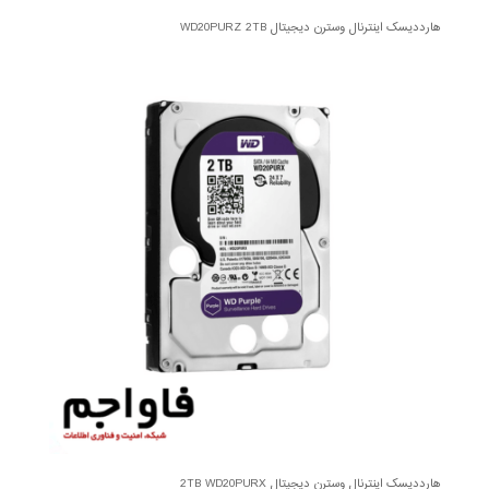
هارددیسک اینترنال وسترن دیجیتال WD20PURZ 2TB
هارددیسک اینترنال وسترن دیجیتال 2TB WD20PURX