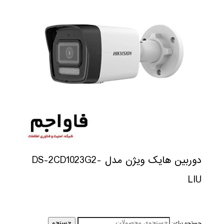
دوربین هایک ویژن مدل DS-2CD1023G2-
LIU
جستجو برای:
جستجو