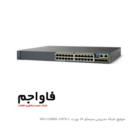
سوئیچ شبکه مدیریتی سیسکو 24 پورت WS-C2960X-24PS-L