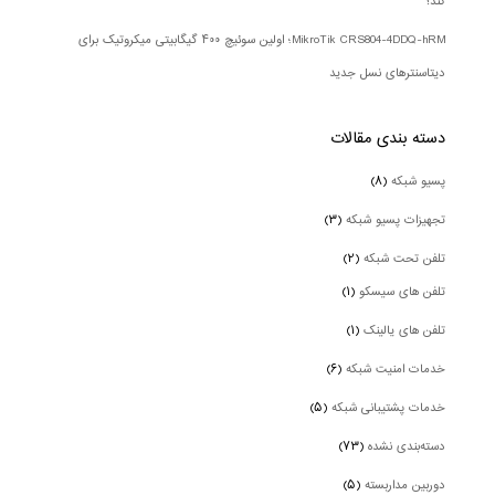
کند؟
MikroTik CRS804-4DDQ-hRM؛ اولین سوئیچ ۴۰۰ گیگابیتی میکروتیک برای
دیتاسنترهای نسل جدید
دسته بندی‌ مقالات
پسیو شبکه
(۸)
تجهیزات پسیو شبکه
(۳)
تلفن تحت شبکه
(۲)
تلفن های سیسکو
(۱)
تلفن های یالینک
(۱)
خدمات امنیت شبکه
(۶)
خدمات پشتیبانی شبکه
(۵)
دسته‌بندی نشده
(۷۳)
دوربین‌ مداربسته
(۵)