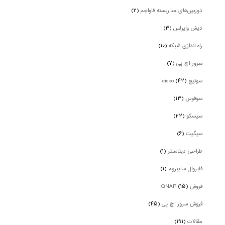
دوربین‌های مداربسته فاواجم
(۲)
دیش وایرلس
(۳)
راه اندازی شبکه
(۱۰)
سرور اچ پی
(۷)
سوئیچ cisco
(۴۲)
سوفوس
(۱۳)
سیسکو
(۲۲)
سیگیت
(۶)
طراحی دیتاسنتر
(۱)
فایروال سایبروم
(۱)
فروش QNAP
(۱۵)
فروش سرور اچ پی
(۴۵)
مقالات
(۱۹۱)