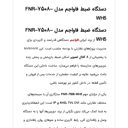
دستگاه ضبط فاواجم مدل FNR–۷۵۰۸–
WH5
دستگاه ضبط فاواجم مدل FNR–۷۵۰۸–
WH5
از برند ایرانی
فاواجم
، دستگاهی قدرتمند و کاربردی برای
مدیریت پروژه‌های نظارتی با بودجه مناسب است. این NVR/HVR
با پشتیبانی از
۸ کانال تصویر
، امکان ضبط، بازپخش و پخش زنده
دوربین‌های مداربسته را فراهم می‌سازد. ساخت داخلی این دستگاه
باعث می‌شود علاوه بر کیفیت مطمئن، از خدمات پس از فروش و
تأمین قطعه در داخل کشور نیز بهره‌مند باشی.
یکی از مزایای مهم
FNR-7508-WH5
سازگاری آن با سیستم‌های
مختلف نظارتی مانند
AHD، TVI، CVI و IP
است؛ این انعطاف‌پذیری
به شما کمک می‌کند بدون نگرانی از برند دوربین‌ها، آنها را به دستگاه
وصل و راه‌اندازی کنی. رابط کاربری ساده و منوهای روان، راه‌اندازی و