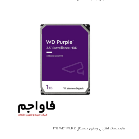
هارددیسک اینترنال وسترن دیجیتال 1TB WD11PURZ