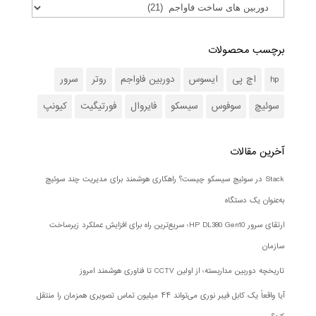
برچسب محصولات
hp
اچ پی
ایسوس
دوربین فاواجم
روتر
سرور
سوئیچ
سوفوس
سیسکو
فایروال
فورتیگیت
کیونپ
آخرین مقالات
Stack در سوئیچ سیسکو چیست؟ راهکاری هوشمند برای مدیریت چند سوئیچ
به‌عنوان یک دستگاه
ارتقای سرور HP DL380 Gen10؛ سریع‌ترین راه برای افزایش عملکرد زیرساخت
سازمان
تاریخچه دوربین مداربسته؛ از اولین CCTV تا فناوری هوشمند امروز
آیا واقعاً یک کابل فیبر نوری می‌تواند ۴۴ میلیون تماس تصویری همزمان را منتقل