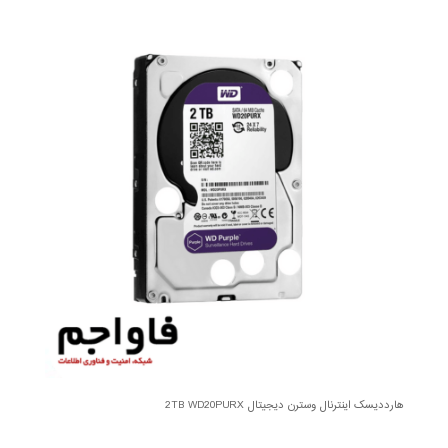
هارددیسک اینترنال وسترن دیجیتال 2TB WD20PURX