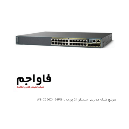
سوئیچ شبکه مدیریتی سیسکو 24 پورت WS-C2960X-24PS-L