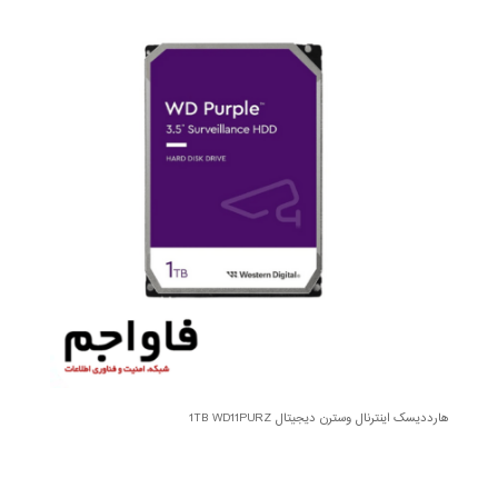
هارددیسک اینترنال وسترن دیجیتال 1TB WD11PURZ