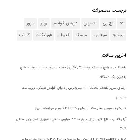
برچسب محصولات
hp
اچ پی
ایسوس
دوربین فاواجم
روتر
سرور
سوئیچ
سوفوس
سیسکو
فایروال
فورتیگیت
کیونپ
آخرین مقالات
Stack در سوئیچ سیسکو چیست؟ راهکاری هوشمند برای مدیریت چند سوئیچ
به‌عنوان یک دستگاه
ارتقای سرور HP DL380 Gen10؛ سریع‌ترین راه برای افزایش عملکرد زیرساخت
سازمان
تاریخچه دوربین مداربسته؛ از اولین CCTV تا فناوری هوشمند امروز
آیا واقعاً یک کابل فیبر نوری می‌تواند ۴۴ میلیون تماس تصویری همزمان را منتقل
کند؟
MikroTik CRS804-4DDQ-hRM؛ اولین سوئیچ ۴۰۰ گیگابیتی میکروتیک برای