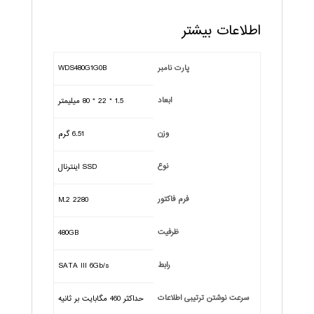
اطلاعات بیشتر
پارت نامبر
WDS480G1G0B
ابعاد
1.5 * 22 * 80 ميليمتر
وزن
6.51 گرم
نوع
SSD اینترنال
فرم فاکتور
M.2 2280
ظرفیت
480GB
رابط
SATA III 6Gb/s
سرعت نوشتن ترتیبی اطلاعات
حداکثر 460 مگابایت بر ثانیه