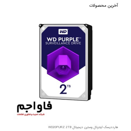
آخرین محصولات
هارددیسک اینترنال وسترن دیجیتال WD20PURZ 2TB