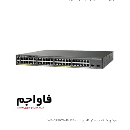
سوئیچ شبکه سیسکو 48 پورت WS-C2960X-48LPS-L