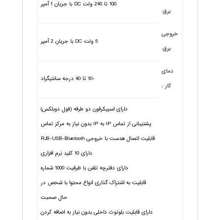
100 تا 240 ولت DC با جریان 1 آمپر
برق:
خروجی
5 ولت DC با جریان 2 آمپر
برق:
دمای
-10 تا 40 درجه سانتیگراد
کار :
دارای اسپیکرفون دو طرفه (فول دوبلکس)
پشتیبانی از تماس IP به IP بدون نیاز به مرکز تماس
قابلیت اتصال هدست با خروجی RJ9-USB-Bluetooth
دارای 10 کلید نرم افزاری
دارای دفترچه تلفن با ظرفیت 1000 شماره
قابلیت به اشتراک گذاری انواع محتوا با شخص در
حال صحبت
دارای قابلیت بلوتوث داخلی بدون نیاز به اضافه کردن