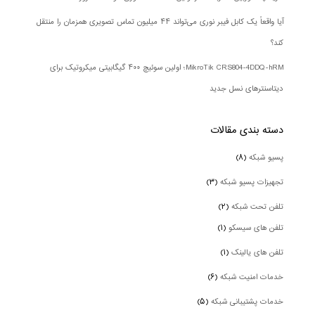
آیا واقعاً یک کابل فیبر نوری می‌تواند ۴۴ میلیون تماس تصویری همزمان را منتقل
کند؟
MikroTik CRS804-4DDQ-hRM؛ اولین سوئیچ ۴۰۰ گیگابیتی میکروتیک برای
دیتاسنترهای نسل جدید
دسته بندی‌ مقالات
پسیو شبکه
(۸)
تجهیزات پسیو شبکه
(۳)
تلفن تحت شبکه
(۲)
تلفن های سیسکو
(۱)
تلفن های یالینک
(۱)
خدمات امنیت شبکه
(۶)
خدمات پشتیبانی شبکه
(۵)