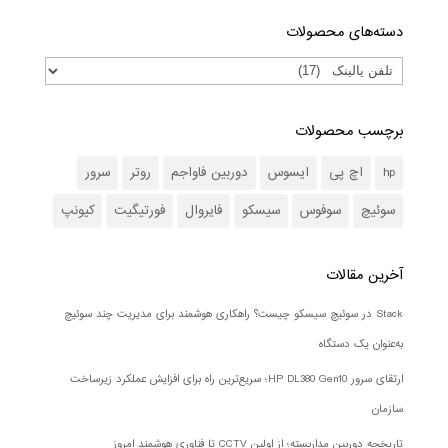
دسته‌های محصولات
برچسب محصولات
hp
اچ پی
ایسوس
دوربین فاواجم
روتر
سرور
سوئیچ
سوفوس
سیسکو
فایروال
فورتیگیت
کیونپ
آخرین مقالات
Stack در سوئیچ سیسکو چیست؟ راهکاری هوشمند برای مدیریت چند سوئیچ
به‌عنوان یک دستگاه
ارتقای سرور HP DL380 Gen10؛ سریع‌ترین راه برای افزایش عملکرد زیرساخت
سازمان
تاریخچه دوربین مداربسته؛ از اولین CCTV تا فناوری هوشمند امروز