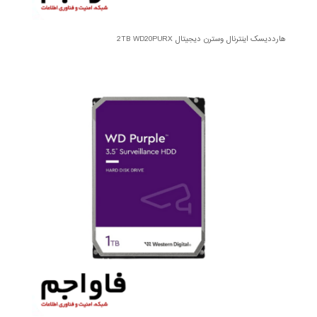
هارددیسک اینترنال وسترن دیجیتال 2TB WD20PURX