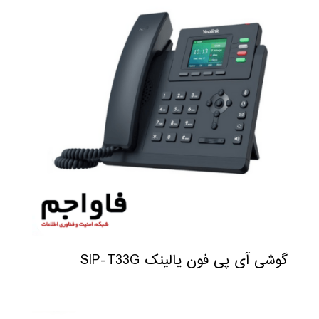
گوشی آی پی فون یالینک SIP-T33G