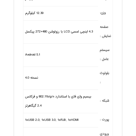
وزن:
12.39 کیلوگرم
صفحه
4.3 اینچی لمسی LCD با رزولوشن 480×272 پیکسل
نمایش :
سیستم
Android 5.1
عامل :
بلوتوث
نسخه 4.0
:
بیسیم وای فای با استاندارد 802.11b/g/n و فرکانس
شبکه :
2.4 گیگاهرتز
پورت :
1xUSB 2.0, 1xUSB 3.0, 1xRJ9, 1xHDMI
ورودی