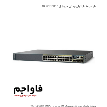
هارددیسک اینترنال وسترن دیجیتال 1TB WD11PURZ
سوئیچ شبکه مدیریتی سیسکو 24 پورت WS-C2960X-24PS-L