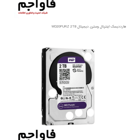
هارددیسک اینترنال وسترن دیجیتال WD20PURZ 2TB