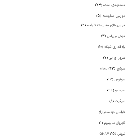
دسته‌بندی نشده
(۷۳)
دوربین‌ مداربسته
(۵)
دوربین‌های مداربسته فاواجم
(۲)
دیش وایرلس
(۳)
راه اندازی شبکه
(۱۰)
سرور اچ پی
(۷)
سوئیچ cisco
(۴۲)
سوفوس
(۱۳)
سیسکو
(۲۲)
سیگیت
(۶)
طراحی دیتاسنتر
(۱)
فایروال سایبروم
(۱)
فروش QNAP
(۱۵)