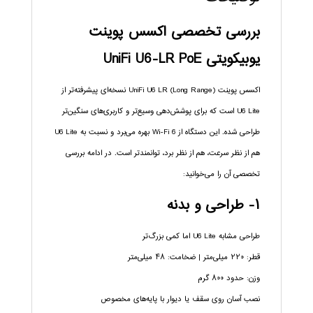
بررسی تخصصی اکسس پوینت
یوبیکویتی UniFi U6-LR PoE
اکسس پوینت UniFi U6 LR (Long Range) نسخه‌ای پیشرفته‌تر از
U6 Lite است که برای پوشش‌دهی وسیع‌تر و کاربری‌های سنگین‌تر
طراحی شده. این دستگاه از Wi-Fi 6 بهره می‌برد و نسبت به U6 Lite
هم از نظر سرعت، هم از نظر برد، توانمندتر است. در ادامه بررسی
تخصصی آن را می‌خوانید:
۱- طراحی و بدنه
طراحی مشابه U6 Lite اما کمی بزرگ‌تر
قطر: ۲۲۰ میلی‌متر | ضخامت: ۴۸ میلی‌متر
وزن: حدود ۸۰۰ گرم
نصب آسان روی سقف یا دیوار با پایه‌های مخصوص