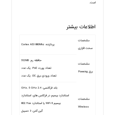
است.
اطلاعات بیشتر
مشخصات
پردازنده: Cortex A53 880Mhz
سخت افزاری
حافظه رم: 512MB
مشخصات
تعداد پورت PoE: یک عدد
برق Poweing
تعداد ورودی برق DC: یک عدد
باند فرکانسی: 2.4 GHz, 5 GHz
استاندارد بیسیم در فرکانس های: استاندارد
مشخصات
بیسیم WiFi 6 یا استاندارد 802.11ax
Wireless
گین آنتن: 3 دسیبل