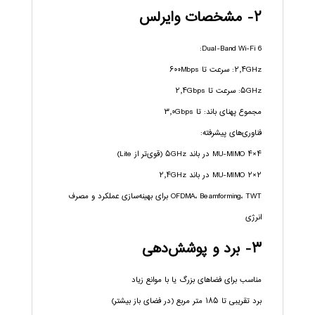
۲- مشخصات وایرلس
Dual-Band Wi-Fi 6:
۲٫۴GHz: سرعت تا ۶۰۰Mbps
۵GHz: سرعت تا ۲٫۴Gbps
مجموع پهنای باند: تا ۳٫۰Gbps
فناوری‌های پیشرفته:
۴×۴ MU-MIMO در باند ۵GHz (قوی‌تر از Lite)
۲×۲ MU-MIMO در باند ۲٫۴GHz
OFDMA، Beamforming، TWT برای بهینه‌سازی عملکرد و مصرف
انرژی
۳- برد و پوشش‌دهی
مناسب برای فضاهای بزرگ یا با موانع زیاد
برد تقریبی تا ۱۸۵ متر مربع (در فضای باز بیشتر)