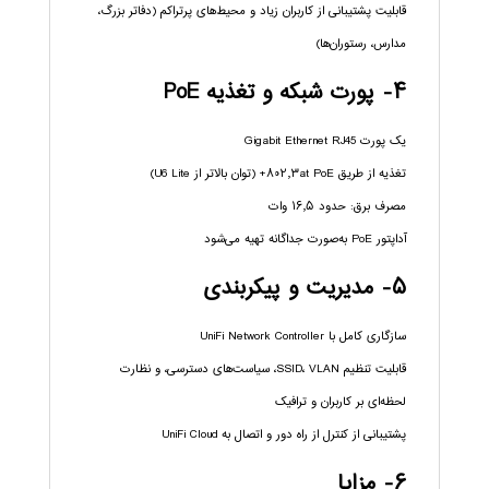
قابلیت پشتیبانی از کاربران زیاد و محیط‌های پرتراکم (دفاتر بزرگ،
مدارس، رستوران‌ها)
۴- پورت شبکه و تغذیه PoE
یک پورت Gigabit Ethernet RJ45
تغذیه از طریق ۸۰۲٫۳at PoE+ (توان بالاتر از U6 Lite)
مصرف برق: حدود ۱۶٫۵ وات
آداپتور PoE به‌صورت جداگانه تهیه می‌شود
۵- مدیریت و پیکربندی
سازگاری کامل با UniFi Network Controller
قابلیت تنظیم SSID، VLAN، سیاست‌های دسترسی، و نظارت
لحظه‌ای بر کاربران و ترافیک
پشتیبانی از کنترل از راه دور و اتصال به UniFi Cloud
۶- مزایا