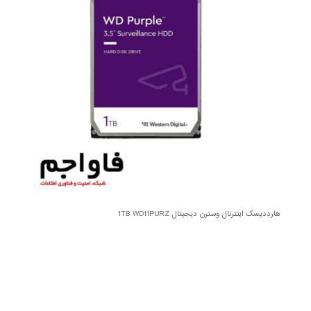
هارددیسک اینترنال وسترن دیجیتال 1TB WD11PURZ