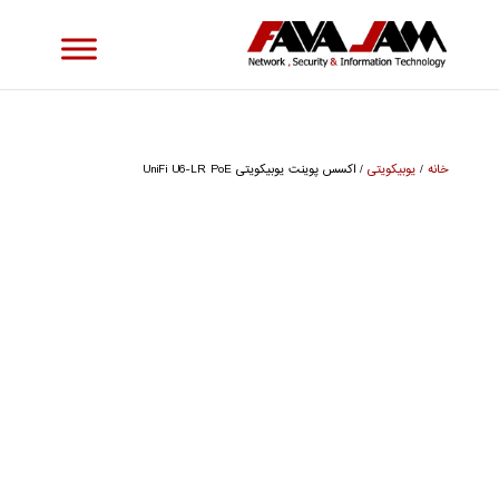
خانه
/
یوبیکویتی
/ اکسس پوینت یوبیکویتی UniFi U6-LR PoE