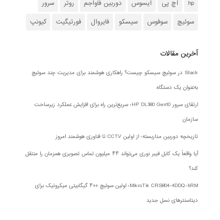
hp
اچ پی
ایسوس
دوربین فاواجم
روتر
سرور
سوئیچ
سوفوس
سیسکو
فایروال
فورتیگیت
کیونپ
آخرین مقالات
Stack در سوئیچ سیسکو چیست؟ راهکاری هوشمند برای مدیریت چند سوئیچ
به‌عنوان یک دستگاه
ارتقای سرور HP DL380 Gen10؛ سریع‌ترین راه برای افزایش عملکرد زیرساخت
سازمان
تاریخچه دوربین مداربسته؛ از اولین CCTV تا فناوری هوشمند امروز
آیا واقعاً یک کابل فیبر نوری می‌تواند ۴۴ میلیون تماس تصویری همزمان را منتقل
کند؟
MikroTik CRS804-4DDQ-hRM؛ اولین سوئیچ ۴۰۰ گیگابیتی میکروتیک برای
دیتاسنترهای نسل جدید