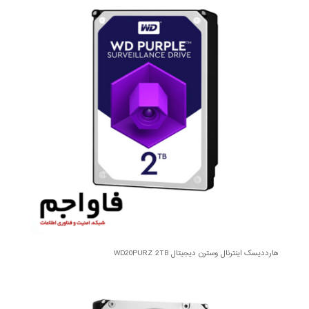
هارددیسک اینترنال وسترن دیجیتال WD20PURZ 2TB