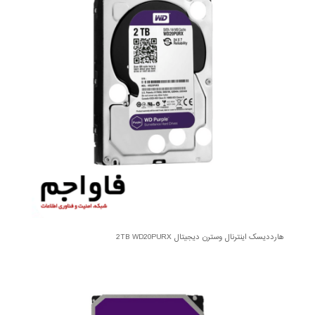
هارددیسک اینترنال وسترن دیجیتال 2TB WD20PURX