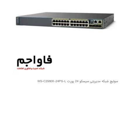
سوئیچ شبکه مدیریتی سیسکو 24 پورت WS-C2960X-24PS-L