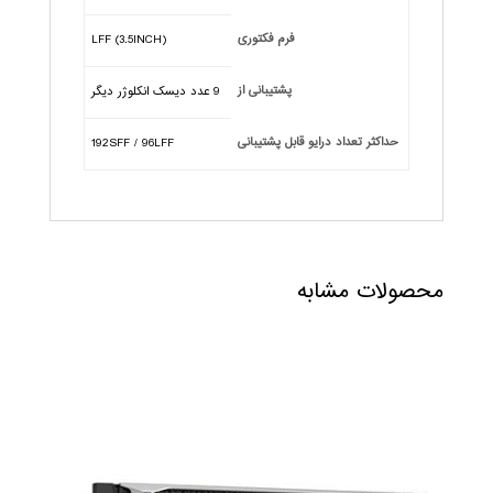
فرم فکتوری
LFF (3.5INCH)
پشتیبانی از
9 عدد دیسک انکلوژر دیگر
حداکثر تعداد درایو قابل پشتیبانی
192SFF / 96LFF
محصولات مشابه