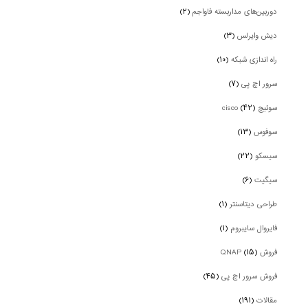
دوربین‌های مداربسته فاواجم
(۲)
دیش وایرلس
(۳)
راه اندازی شبکه
(۱۰)
سرور اچ پی
(۷)
سوئیچ cisco
(۴۲)
سوفوس
(۱۳)
سیسکو
(۲۲)
سیگیت
(۶)
طراحی دیتاسنتر
(۱)
فایروال سایبروم
(۱)
فروش QNAP
(۱۵)
فروش سرور اچ پی
(۴۵)
مقالات
(۱۹۱)