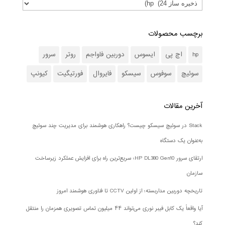
برچسب محصولات
hp
اچ پی
ایسوس
دوربین فاواجم
روتر
سرور
سوئیچ
سوفوس
سیسکو
فایروال
فورتیگیت
کیونپ
آخرین مقالات
Stack در سوئیچ سیسکو چیست؟ راهکاری هوشمند برای مدیریت چند سوئیچ
به‌عنوان یک دستگاه
ارتقای سرور HP DL380 Gen10؛ سریع‌ترین راه برای افزایش عملکرد زیرساخت
سازمان
تاریخچه دوربین مداربسته؛ از اولین CCTV تا فناوری هوشمند امروز
آیا واقعاً یک کابل فیبر نوری می‌تواند ۴۴ میلیون تماس تصویری همزمان را منتقل
کند؟