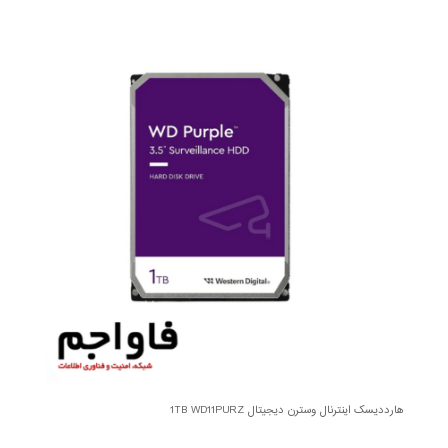
هارددیسک اینترنال وسترن دیجیتال 1TB WD11PURZ