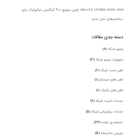
MikroTik CRS804-4DDQ-hRM؛ اولین سوئیچ ۴۰۰ گیگابیتی میکروتیک برای
دیتاسنترهای نسل جدید
دسته بندی‌ مقالات
پسیو شبکه
(۸)
تجهیزات پسیو شبکه
(۳)
تلفن تحت شبکه
(۲)
تلفن های سیسکو
(۱)
تلفن های یالینک
(۱)
خدمات امنیت شبکه
(۶)
خدمات پشتیبانی شبکه
(۵)
دسته‌بندی نشده
(۷۳)
دوربین‌ مداربسته
(۵)