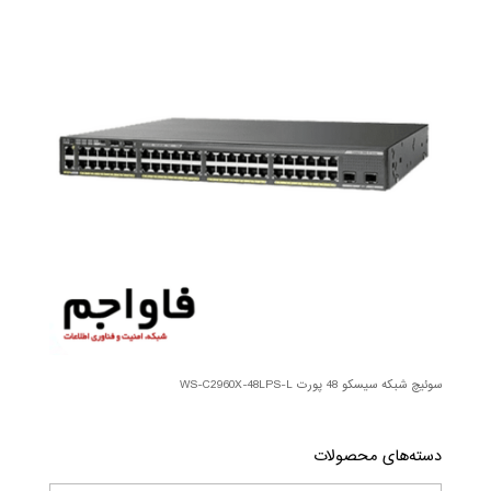
سوئیچ شبکه سیسکو 48 پورت WS-C2960X-48LPS-L
دسته‌های محصولات