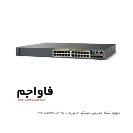
سوئیچ شبکه مدیریتی سیسکو 24 پورت WS-C2960X-24PS-L