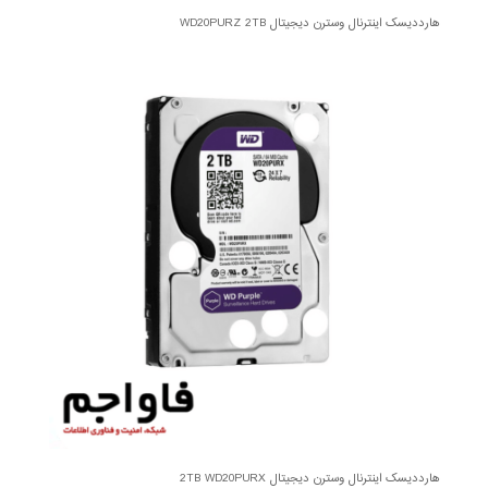
هارددیسک اینترنال وسترن دیجیتال WD20PURZ 2TB
هارددیسک اینترنال وسترن دیجیتال 2TB WD20PURX